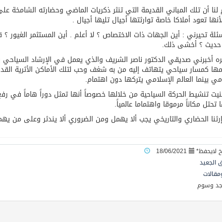
بة عرفة: الحج فريضة تتجلى فيها مظاهر التعارف والتآلف والتعا
 لنا أن تلك المباني القديمة التي تنثر ذكريات الماضي وحضارته الشامخة على أ
نها تعود أملاكا خاصة توارثتها أجيال تليها أجيال .
ئلة تحيرني : أين الجهات ذات الاختصاص ؟ لا أعلم . أين المستثمر الغيور ؟
حديث ؟ أخشى ذلك.
ه أخبرني صديقي الدكتور ناصر الشريف والذي يعمل في الإرشاد السياحي بأ
ها كمسار سياحي يتهاتف إليه من به شغف وحب لتلك الأماكن الأثرية القدي
مي بينما العالم الإسلامي يتركها دون اهتمام.
يت تنشيط الحركة السياحية من خلالها خصوصاً أنها تمثل دوراً هاماً في رف
 تحتل مكاناً مرموقا واهتماما عالمياً.
 إرثنا الحضاري والتاريخي يجب ألا يهمل ومن الضروري ألا يندثر وعلى من يهمه 
18/06/2021
 الجعيد
ومقالات
جد وسوم