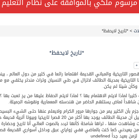
مرسوم ملكي بالموافقة على نظام التعليم ا
قة على نظام التعليم العام
ات
>
*تاريخ لايحفظ*
جميع أفراد طاقم سفينة (ENCELIA) وتم اتخاذ الإجراءات اللازمة لتأمينها
لتنمية الاجتماعية تمدد مهلة تصحيح أوضاع رخص العمل حتى نهاية ا
*تاريخ لايحفظ*
+
قصور التاريخية والمباني القديمة اهتماما رائعا في كثير من دول العالم ، بينم
 التاريخية بمدينة الطائف لاتزال في طي النسيان وتراث مندثر يختفي مع مر
وكأن شيئا لم يكن.
لًا هاتفيًا من رئيس الوزراء الباكستاني
كثيرا لماذا لايتم الاهتمام بها ؟ لماذا لايتم الحفاظ عليها من يدٍ تعبث بها ؟ 
 شاهداً لماض يستلهم الحاضر من هندسته المعمارية ونقوشه الجميلة.
ئي تكثف جهودها للحد من الفقد والهدر الغذائي خلال موسم حج 1447هـ
جزم بأن الكثير يمر من جوارها مرور الكرام ولايعلم عنها حتى الشيء البسيط
أن تتخيل أن مدينة الطائف يوجد بها أكثر من 20 قصرا تاريخيا وبيوتا أثرية 
 وشاهدت منها ، تراها شامخة كأنها تردد بالصوت العالي أنا تاريخ وحضارة 
عيد الأضحى
 من يعيدني كما كنت بالماضي ففي زواياي عبق وداخل أسواري القديمة ق
ن بعيد جداً undefined