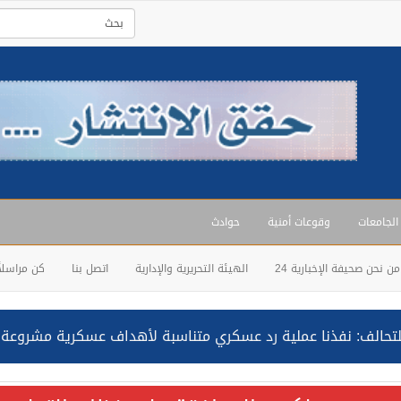
 الجامعات
وقوعات أمنية
حوادث
من نحن صحيفة الإخبارية 24
الهيئة التحريرية والإدارية
اتصل بنا
كن مراسلاً
حالف: نفذنا عملية رد عسكري متناسبة لأهداف عسكرية مشروعة تابعة لل
ة السعودية NCC MASA خلال إبحارها في البحر الأحمر نتج عنه إصابة طفيفة في بدنها