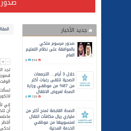
صدور 
24/07/2026
صدور مرسوم ملكي بالمواف
جديد الأخبار
المقال
23/07/2026
مصدر مسؤول بالهيئة العامة للنقل: سلامة 
صدور مرسوم ملكي
30/06/2026
وزارة الموارد البشرية وا
بالموافقة على نظام التعليم
العام
0
574
=
-
28/06/2026
خلال 3 أيام… التجمعات الصحية تتلقى رغبات أكثر من 87% من موظفي وزارة الصحة لعروض الانتقال
تجد ال
خلال 3 أيام… التجمعات
قصورنا
الصحية تتلقى رغبات أكثر
الوقت 
20/06/2026
سمو ولي العهد يتلقى اتصا
من 87% من موظفي وزارة
تسألت 
الصحة لعروض الانتقال
لاتكون
0
725
27/05/2026
الهيئة العامة للأمن الغذا
إني لأ
الصحة القابضة تمنح أكثر من
ملياري ريال مكافآت انتقال
ماعلمت
27/05/2026
محافظ عفيف يؤدي صلاة 
لمنسوبيها من موظفي
أنتظر
الخدمة المدنية
تحكى لزم