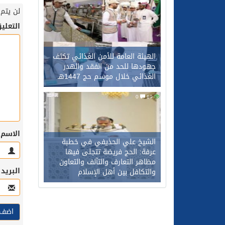
0
67
لن يتم 
التعلي
الهيئة العامة للأمن الغذائي تكثف
جهودها للحد من الفقد والهدر
الغذائي خلال موسم حج 1447هـ
0
69
الاسم
الشيخ علي الحذيفي في خطبة
عرفة: الحج فريضة تتجلى فيها
مظاهر التعارف والتآلف والتعاون
البريد
والتكافل بين أهل الإسلام