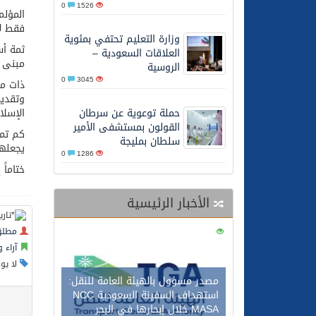
0
1526
26/05/2026
الشيخ علي الحذيفي في خط
المؤلم
فقط لأ
وزارة التعليم تحتفي بمئوية
ثمة أس
العلاقات السعودية –
مبنى 
الروسية
0
3045
ذات مر
وتقديم
حملة توعوية عن سرطان
الإسلا
القولون بمستشفى الأمير
كم تمن
سلطان بمليجة
يجعلها
0
1286
ختاماً
الأخبار الرئيسية
مطلق
0
113
آراء 
لا يو
مصدر مسؤول بالهيئة العامة للنقل:
استهداف السفينة السعودية NCC
MASA خلال إبحارها في البحر