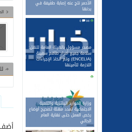
الأحمر نتج عنه إصابة طفيفة في
بدنها
الم
0
98
مصدر مسؤول بالهيئة العامة للنقل:
سلامة جميع أفراد طاقم سفينة
(ENCELIA) وتم اتخاذ الإجراءات
اللازمة لتأمينها
للم
0
83
وزارة الموارد البشرية والتنمية
الاجتماعية تمدد مهلة تصحيح أوضاع
رخص العمل حتى نهاية العام
الحالي
أضف ت