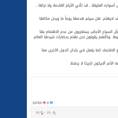
ون والتكافل بين أهل الإسلام
سواره العتيقة ، قد تأتي الأيام القادمة ولا نراها ،
 قد لايهتم. هل سيتم هدمها يوماً ما ويحل مكانها
ن السياح الأجانب يستغربون من عدم الاهتمام بها
مة .وكأنهم يقولون نحن نهتم بحضارات شيدها العالم
ع الاقتصاد كما يفعل في بلدان الدول الأخرى مما
الأمر ألايكون تاريخا لا يحفظ.
10763
0
)
0
(
)
1
(