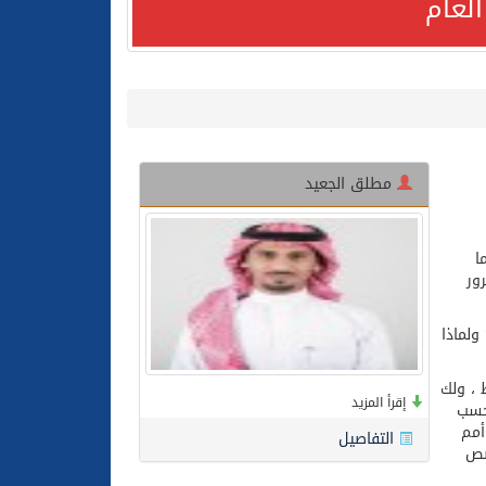
لعام
لعام الحالي
مطلق الجعيد
ا
ور
ولماذا
 ، ولك
إقرأ المزيد
قديمة حسب
أمم
التفاصيل
صص