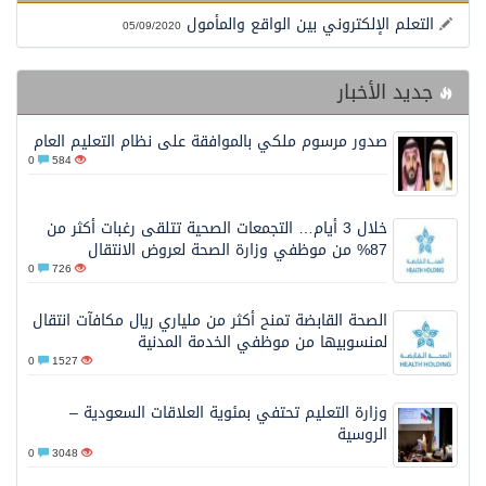
الشيخ علي الحذيفي في خطبة عرفة: الحج فريضة تتجلى فيها مظاهر التعارف والتآلف والتعاون والتكافل بين أهل الإسلام
التعلم الإلكتروني بين الواقع والمأمول
05/09/2020
جديد الأخبار
صدور مرسوم ملكي بالموافقة على نظام التعليم العام
0
584
خلال 3 أيام… التجمعات الصحية تتلقى رغبات أكثر من
87% من موظفي وزارة الصحة لعروض الانتقال
0
726
الصحة القابضة تمنح أكثر من ملياري ريال مكافآت انتقال
لمنسوبيها من موظفي الخدمة المدنية
0
1527
وزارة التعليم تحتفي بمئوية العلاقات السعودية –
الروسية
0
3048