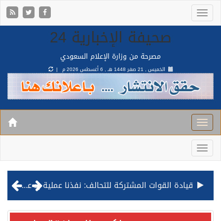
صحيفة الإخبارية 24
مصرحة من وزارة الإعلام السعودي
الخميس , 21 صفر 1448 هـ ,
6 أغسطس 2026 م |
قيادة القوات المشتركة للتحالف: نفذنا عملية رد عسكري متناسبة لأهداف عسكرية مشروعة تابعة للمليشيا الحوثية الإرهابية في محافظة الحديدة
مصدر مسؤول بالهيئة العامة للنقل: استهداف السفينة السعودية NCC MASA خلال إبحارها في البحر الأحمر نتج عنه إصابة طفيفة في بدنها