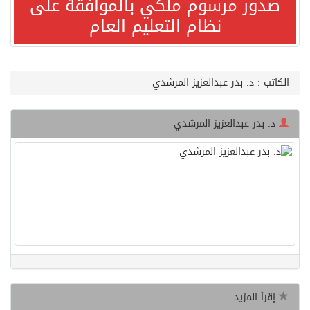
صدور مرسوم ملكي بالموافقة على
نظام التعليم العام
صدور مرسوم ملكي بالموافقة على نظام التعليم العام
مصدر مسؤول بالهيئة العامة للنقل: سلامة جميع أفراد طاقم سفينة (ENCELIA) وتم اتخاذ الإجراءات اللازمة لتأمينها
الكاتب : د. بدر عبدالعزيز المرشدي
وزارة الموارد البشرية والتنمية الاجتماعية تمدد مهلة تصحيح أوضاع رخص العمل حتى نهاية العام الحالي
د. بدر عبدالعزيز المرشدي
خلال 3 أيام… التجمعات الصحية تتلقى رغبات أكثر من 87% من موظفي وزارة الصحة لعروض الانتقال
سمو ولي العهد يتلقى اتصالًا هاتفيًا من رئيس الوزراء الباكستاني
الهيئة العامة للأمن الغذائي تكثف جهودها للحد من الفقد والهدر الغذائي خلال موسم حج 1447هـ
محافظ عفيف يؤدي صلاة عيد الأضحى
إقرأ المزيد