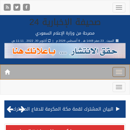
صحيفة الإخبارية 24
مصرحة من وزارة الإعلام السعودي
السبت , 23 صفر 1448 هـ ,
8 أغسطس 2026 م |
أكتوبر 30, 2022 , 11:11 ص
البيان المشترك لقمة مكة المكرمة للدفاع المشترك بين المملكة وتركيا وباكستان
قيادة القوات المشتركة للتحالف: نفذنا عملية رد عسكري متناسبة لأهداف عسكرية مشروعة تابعة للمليشيا الحوثية الإرهابية في محافظة الحديدة