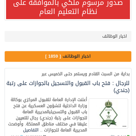
صدور مرسوم ملكي بالموافقة على
نظام التعليم العام
مصدر مسؤول بالهيئة العامة للنقل: استهداف السفينة السعودية NCC MASA خلال إبحارها في البحر الأحمر نتج عنه إصابة طفيفة في بدنها
صدور مرسوم ملكي بالموافقة على نظام التعليم العام
اخبار الوظائف
مصدر مسؤول بالهيئة العامة للنقل: سلامة جميع أفراد طاقم سفينة (ENCELIA) وتم اتخاذ الإجراءات اللازمة لتأمينها
اخبار الوظائف
[ 1859 ]
وزارة الموارد البشرية والتنمية الاجتماعية تمدد مهلة تصحيح أوضاع رخص العمل حتى نهاية العام الحالي
بداية من السبت القادم ويستمر حتى الخميس عبر
خلال 3 أيام… التجمعات الصحية تتلقى رغبات أكثر من 87% من موظفي وزارة الصحة لعروض الانتقال
للرجال : فتح باب القبول والتسجيل بالجوازات على رتبة
(جندي)
أعلنت الإدارة العامة للقبول المركزي بوكالة
سمو ولي العهد يتلقى اتصالًا هاتفيًا من رئيس الوزراء الباكستاني
وزارة الداخلية للشؤون العسكرية عن فتح
باب القبول والتسجيلبالمديرية العامة
للجوازات على رتبة (جندي) رجال للتعيين
الهيئة العامة للأمن الغذائي تكثف جهودها للحد من الفقد والهدر الغذائي خلال موسم حج 1447هـ
عليها في مختلف مناطق المملكة. وأوضحت
المديرية العامة للجوازات ..
التفاصيل