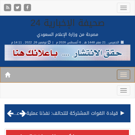
صحيفة الإخبارية 24
مصرحة من وزارة الإعلام السعودي
الخميس , 21 صفر 1448 هـ ,
6 أغسطس 2026 م |
نوفمبر 26, 2022 , 14:11 م
قيادة القوات المشتركة للتحالف: نفذنا عملية رد عسكري متناسبة لأهداف عسكرية مشروعة تابعة للمليشيا الحوثية الإرهابية في محافظة الحديدة
مصدر مسؤول بالهيئة العامة للنقل: استهداف السفينة السعودية NCC MASA خلال إبحارها في البحر الأحمر نتج عنه إصابة طفيفة في بدنها