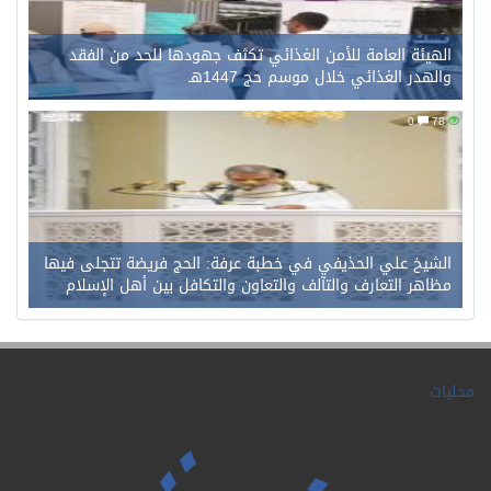
الهيئة العامة للأمن الغذائي تكثف جهودها للحد من الفقد
والهدر الغذائي خلال موسم حج 1447هـ
0
78
الشيخ علي الحذيفي في خطبة عرفة: الحج فريضة تتجلى فيها
مظاهر التعارف والتآلف والتعاون والتكافل بين أهل الإسلام
محليات