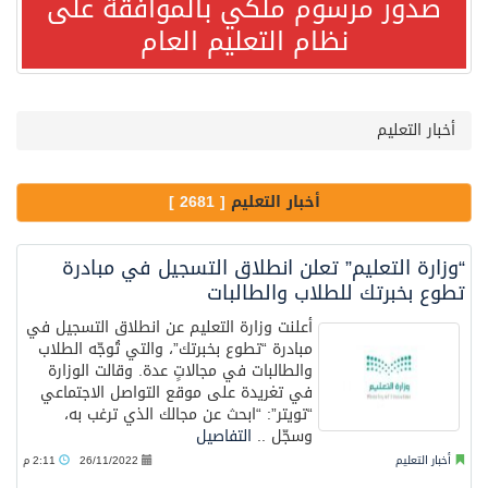
صدور مرسوم ملكي بالموافقة على
صدور مرسوم ملكي بالموافقة على نظام التعليم العام
نظام التعليم العام
مصدر مسؤول بالهيئة العامة للنقل: سلامة جميع أفراد طاقم سفينة (ENCELIA) وتم اتخاذ الإجراءات اللازمة لتأمينها
أخبار التعليم
وزارة الموارد البشرية والتنمية الاجتماعية تمدد مهلة تصحيح أوضاع رخص العمل حتى نهاية العام الحالي
أخبار التعليم
[ 2681 ]
خلال 3 أيام… التجمعات الصحية تتلقى رغبات أكثر من 87% من موظفي وزارة الصحة لعروض الانتقال
“وزارة التعليم” تعلن انطلاق التسجيل في مبادرة
سمو ولي العهد يتلقى اتصالًا هاتفيًا من رئيس الوزراء الباكستاني
تطوع بخبرتك للطلاب والطالبات
أعلنت وزارة التعليم عن انطلاق التسجيل في
مبادرة “تطوع بخبرتك”، والتي تُوجّه الطلاب
الهيئة العامة للأمن الغذائي تكثف جهودها للحد من الفقد والهدر الغذائي خلال موسم حج 1447هـ
والطالبات في مجالاتٍ عدة. وقالت الوزارة
في تغريدة على موقع التواصل الاجتماعي
“تويتر”: “ابحث عن مجالك الذي ترغب به،
محافظ عفيف يؤدي صلاة عيد الأضحى
وسجّل ..
التفاصيل
أخبار التعليم
26/11/2022
2:11 م
الشيخ علي الحذيفي في خطبة عرفة: الحج فريضة تتجلى فيها مظاهر التعارف والتآلف والتعاون والتكافل بين أهل الإسلام