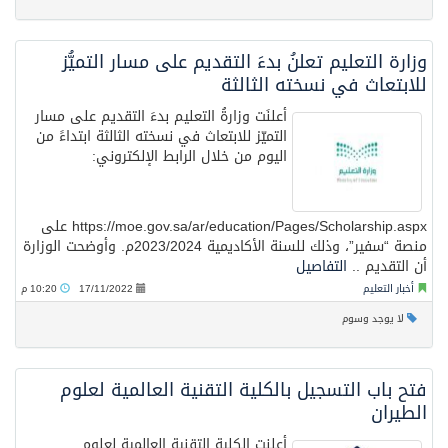
وزارة التعليم تعلنُ بدءَ التقديم على مسار التميُّز
للابتعاث في نسخته الثالثة
أعلنَت وزارةُ التعليم بدءَ التقديم على مسار
التميّز للابتعاث في نسخته الثالثة ابتداءً من
اليوم من خلال الرابط الإلكتروني:
https://moe.gov.sa/ar/education/Pages/Scholarship.aspx على
منصة “سفير”، وذلك للسنة الأكاديمية 2023/2024م. وأوضحت الوزارة
أن التقديم ..
التفاصيل
أخبار التعليم
17/11/2022
10:20 م
لا يوجد وسوم
فتح باب التسجيل بالكلية التقنية العالمية لعلوم
الطيران
أعلنت الكلية التقنية العالمية لعلوم