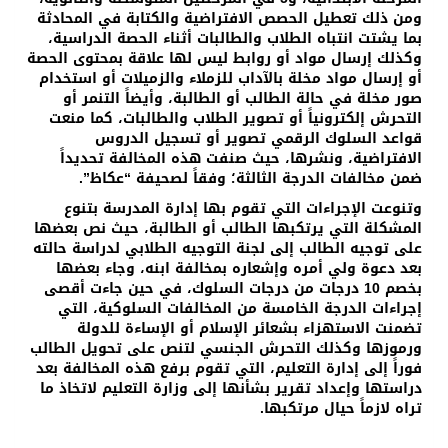
ومن ذلك تعطيل الحصص الافتراضية والكتابة في المحادثة
بما يشتت انتباه الطلاب والطالبات أثناء الحصة الدراسية،
وكذلك إرسال مواد أو روابط ليس لها علاقة بمحتوى الحصة
أو إرسال مواد مخلة بالآداب للزملاء والزميلات أو استخدام
صور مخلة في حالة الطالب أو الطالبة، وأيضاً التنمر أو
التحرش إلكترونياً أو تصوير الطلاب والطالبات، كما منعت
قواعد السلوك الرقمي تصوير أو تسجيل الدروس
الافتراضية، ونشرها، حيث صنفت هذه المخالفة تحديداً
ضمن مخالفات الدرجة الثالثة؛ وفقاً لصحيفة “عكاظ”.
وتنوعت الإجراءات التي تقوم بها إدارة المدرسة بتنوع
المشكلة التي يرتكبها الطالب أو الطالبة، حيث نص بعضها
على توجيه الطالب إلى لجنة التوجيه الطلابي لدراسة حالته
بعد دعوة ولي أمره وإشعاره بمخالفة ابنه، وجاء بعضها
بخصم 10 درجات من درجات السلوك، في حين جاءت أقصى
إجراءات الدرجة الخامسة من المخالفات السلوكية، التي
تضمنت الاستهزاء بشعائر الإسلام أو الإساءة للدولة
ورموزها وكذلك التحرش الجنسي لتنص على تحويل الطالب
فوراً إلى إدارة التعليم، التي تقوم برفع هذه المخالفة بعد
دراستها وإعداد تقرير بشأنها إلى وزارة التعليم لاتخاذ ما
تراه لازماً حيال مرتكبها.