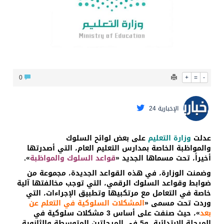
محافظ عفيف يؤدي صلاة عيد الأضحى
0
+
=
-
الإخبارية 24
عدلت
وزارة التعليم
على بعض لوائح السلوك
والمواظبة الخاصة بمدارس التعليم العام، التي أصدرتها
أخيراً، تحت مسماها الجديد «
قواعد السلوك والمواظبة
».
وضمنت الوزارة، في هذه القواعد الجديدة، مجموعة من
ضوابط وقواعد السلوك الرقمي، التي توجب مخالفتها آلية
خاصة في التعامل مع مرتكبيها وتطبيق الإجراءات، التي
وردت تحت مسمى «
المشكلات السلوكية في التعلم عن
بعد
»، حيث صنفت على أساس 3 مشكلات سلوكية في
المرحلة الابتدائية، و5 في المرحلتين المتوسطة والثانوية،