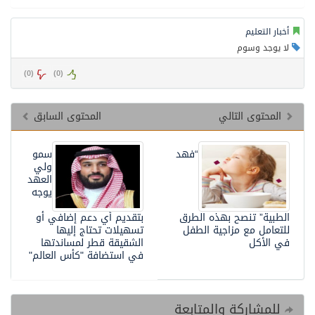
أخبار التعليم
لا يوجد وسوم
)
0
(
)
0
(
المحتوى التالي
المحتوى السابق
“فهد
سمو
ولي
العهد
يوجه
الطبية” تنصح بهذه الطرق
بتقديم أي دعم إضافي أو
للتعامل مع مزاجية الطفل
تسهيلات تحتاج إليها
في الأكل
الشقيقة قطر لمساندتها
في استضافة "كأس العالم"
للمشاركة والمتابعة