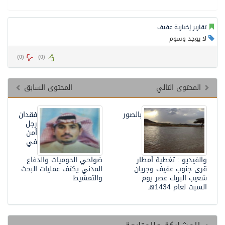
ارير إخبارية عفيف
 يوجد وسوم
)
0
(
)
0
(
لمحتوى التالي
المحتوى السابق
بالصور
فقدان
رجل
أمن
في
لفيديو : تغطية أمطار
ضواحي الحوميات والدفاع
ى جنوب عفيف وجريان
المدني يكثف عمليات البحث
يب البربك عصر يوم
والتمشيط
سبت لعام 1434هـ