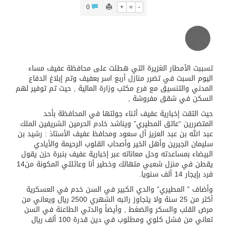
0
+
=
-
محافظ عفيف يؤدي صلاة عيد الأضحى
بت الأمطار الغزيرة التي هطلت على محافظة عفيف مساء
وم السبت في تضرر منازل أربع اسر بعفيف وتم إبلاغ الدفاع
دني والتنسيق مع فرع مكتب وزارة المالية , حيث تم توفير لهم
كن في شقق مفروشة ,
 التقت إخبارية عفيف أثناء جولتها في المحافظة بأحد
تضررين “عاتق المطيري” ويناشد خادم الحرمين الشريفين الملك
 الله بن عبد العزيز أل سعود ومحافظ عفيف الأستاذ : رشيد بن
مان الجبرين وأهل الخير وأصحاب القلوب الرحيمة والأيادي
يضاء بمساعدته وحل معاناته عبر إخبارية عفيف بنبرة حزن يقول
يقطن في منزل شعبي متهالك وخطير أنا وعائلتي المكونة من14
ار 14 ألف سنويا.
اف ” المطيري” والدي الكبير في السن خدم في العسكرية
أكثر من 25 سنة ولا يتجاوز راتبه الشهري 2500 ريال ويعاني من
 القلب والسكر والضغط , وأيضاً والدتي الطاعنة في السن
تعاني من فشل كلوي ومطلوب في دين قدرة 100 ألف ريال