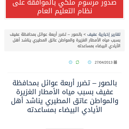
دور مرسوم ملكي بالموافقة على
نظام التعليم العام
مصدر مسؤول بالهيئة العامة للنقل: استهداف السفينة السعودية NCC MASA خلال إبحارها في البحر الأحمر نتج عنه إصابة طفيفة في بدنها
صدور مرسوم ملكي بالموافقة على نظام التعليم العام
رير إخبارية عفيف
>
بالصور – تضرر أربعة عوائل بمحافظة عفيف
ب مياه الأمطار الغزيرة والمواطن عاتق المطيري يناشد أهل
يادي البيضاء بمساعدته
مصدر مسؤول بالهيئة العامة للنقل: سلامة جميع أفراد طاقم سفينة (ENCELIA) وتم اتخاذ الإجراءات اللازمة لتأمينها
27/04/2013
وزارة الموارد البشرية والتنمية الاجتماعية تمدد مهلة تصحيح أوضاع رخص العمل حتى نهاية العام الحالي
الصور – تضرر أربعة عوائل بمحافظة
خلال 3 أيام… التجمعات الصحية تتلقى رغبات أكثر من 87% من موظفي وزارة الصحة لعروض الانتقال
عفيف بسبب مياه الأمطار الغزيرة
المواطن عاتق المطيري يناشد أهل
سمو ولي العهد يتلقى اتصالًا هاتفيًا من رئيس الوزراء الباكستاني
الأيادي البيضاء بمساعدته
الهيئة العامة للأمن الغذائي تكثف جهودها للحد من الفقد والهدر الغذائي خلال موسم حج 1447هـ