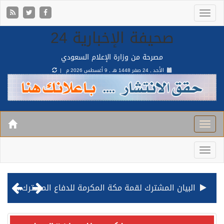
صحيفة الإخبارية 24
مصرحة من وزارة الإعلام السعودي
الأحد , 24 صفر 1448 هـ ,
9 أغسطس 2026 م |
البيان المشترك لقمة مكة المكرمة للدفاع المشترك بين المملكة وتركيا وباكستان
قيادة القوات المشتركة للتحالف: نفذنا عملية رد عسكري متناسبة لأهداف عسكرية مشروعة تابعة للمليشيا الحوثية الإرهابية في محافظة الحديدة