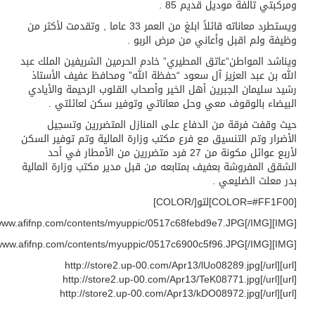
بتي تالفة موديل قديم 85 .
ويستطرد معاناته قائلاً ابلغ من العمر 33 عاما , وتقدمت لأكثر من
فة ولم اقبل وأعاني من مرض الربو .
اشد المواطن”عاتق المطيري” خادم الحرمين الشريفين الملك عبد
ه بن عبد العزيز آل سعود “حفظة الله” ومحافظ عفيف الأستاذ
د سليمان الجبرين أهل الخير وأصحاب القلوب الرحيمة والأيادي
يضاء بالوقوف معي وحل معاناتي وتوفير سكن لعائلتي .
 وقفت فرقة من الدفاع على المنازل المتضررين وتسجيل
ضرار وتم التنسيق مع فرع مكتب وزارة المالية وتم توفير السكن
لأربع عوائل مكونة من 27 فرد متضررين من الأمطار في أحد
قق المفروشة بعفيف بمتابعه من قبل مدير مكتب وزارة المالية
 معلث الضليعي .