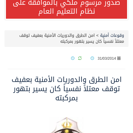
صدور مرسوم ملكي بالموافقة على
نظام التعليم العام
مصدر مسؤول بالهيئة العامة للنقل: استهداف السفينة السعودية NCC MASA خلال إبحارها في البحر الأحمر نتج عنه إصابة طفيفة في بدنها
صدور مرسوم ملكي بالموافقة على نظام التعليم العام
وقوعات أمنية
>
امن الطرق والدوريات الأمنية بعفيف توقف
معتلاً نفسياً كان يسير بتهور بمركبته
مصدر مسؤول بالهيئة العامة للنقل: سلامة جميع أفراد طاقم سفينة (ENCELIA) وتم اتخاذ الإجراءات اللازمة لتأمينها
31/03/2014
وزارة الموارد البشرية والتنمية الاجتماعية تمدد مهلة تصحيح أوضاع رخص العمل حتى نهاية العام الحالي
امن الطرق والدوريات الأمنية بعفيف
خلال 3 أيام… التجمعات الصحية تتلقى رغبات أكثر من 87% من موظفي وزارة الصحة لعروض الانتقال
توقف معتلاً نفسياً كان يسير بتهور
بمركبته
سمو ولي العهد يتلقى اتصالًا هاتفيًا من رئيس الوزراء الباكستاني
الهيئة العامة للأمن الغذائي تكثف جهودها للحد من الفقد والهدر الغذائي خلال موسم حج 1447هـ