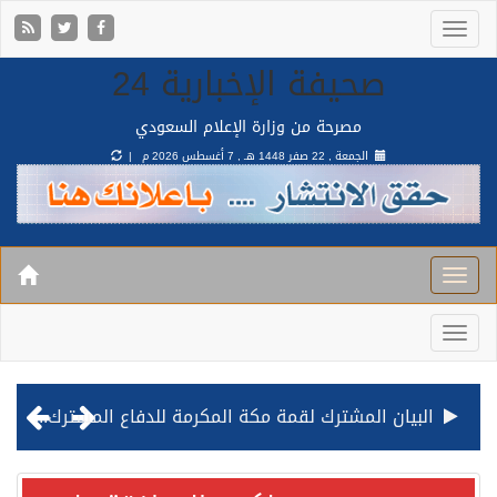
صحيفة الإخبارية 24
مصرحة من وزارة الإعلام السعودي
الجمعة , 22 صفر 1448 هـ ,
7 أغسطس 2026 م |
البيان المشترك لقمة مكة المكرمة للدفاع المشترك بين المملكة وتركيا وباكستان
قيادة القوات المشتركة للتحالف: نفذنا عملية رد عسكري متناسبة لأهداف عسكرية مشروعة تابعة للمليشيا الحوثية الإرهابية في محافظة الحديدة