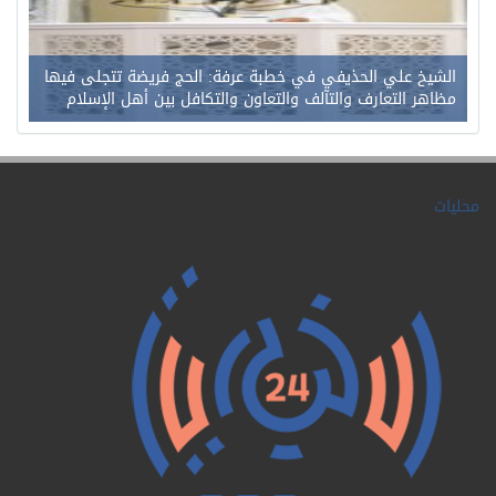
الشيخ علي الحذيفي في خطبة عرفة: الحج فريضة تتجلى فيها
مظاهر التعارف والتآلف والتعاون والتكافل بين أهل الإسلام
محليات