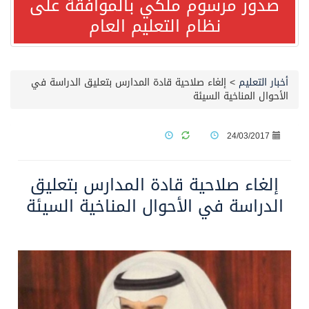
صدور مرسوم ملكي بالموافقة على
نظام التعليم العام
صدور مرسوم ملكي بالموافقة على نظام التعليم العام
مصدر مسؤول بالهيئة العامة للنقل: سلامة جميع أفراد طاقم سفينة (ENCELIA) وتم اتخاذ الإجراءات اللازمة لتأمينها
أخبار التعليم
>
إلغاء صلاحية قادة المدارس بتعليق الدراسة في
الأحوال المناخية السيئة
وزارة الموارد البشرية والتنمية الاجتماعية تمدد مهلة تصحيح أوضاع رخص العمل حتى نهاية العام الحالي
24/03/2017
خلال 3 أيام… التجمعات الصحية تتلقى رغبات أكثر من 87% من موظفي وزارة الصحة لعروض الانتقال
إلغاء صلاحية قادة المدارس بتعليق
سمو ولي العهد يتلقى اتصالًا هاتفيًا من رئيس الوزراء الباكستاني
الدراسة في الأحوال المناخية السيئة
الهيئة العامة للأمن الغذائي تكثف جهودها للحد من الفقد والهدر الغذائي خلال موسم حج 1447هـ
محافظ عفيف يؤدي صلاة عيد الأضحى