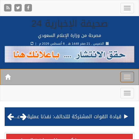
صحيفة الإخبارية 24
مصرحة من وزارة الإعلام السعودي
الخميس , 21 صفر 1448 هـ ,
6 أغسطس 2026 م |
قيادة القوات المشتركة للتحالف: نفذنا عملية رد عسكري متناسبة لأهداف عسكرية مشروعة تابعة للمليشيا الحوثية الإرهابية في محافظة الحديدة
مصدر مسؤول بالهيئة العامة للنقل: استهداف السفينة السعودية NCC MASA خلال إبحارها في البحر الأحمر نتج عنه إصابة طفيفة في بدنها