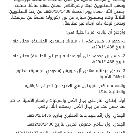
وتعقب المطلوبين فيها وشركائهم المعلن عنهم سابقًا، تمكنت
-بفضل الله- مساء يوم الجمعة 20/10/1438هـ، من رصد المطلوبين
الثلاثة وهم يستقلون سيارة من نوع (كورولا) معممًا عن سرقتها،
وتحمل لوحة ذات أرقام غير مطابقة.
وأوضح أن بيانات أفراد الخلية هي:
1- جعفر بن حسن مكي آل مبيريك (سعودي الجنسية)، معلن عنه
بتاريخ 29/1/1438هـ.
2- حسن بن محمود علي أبو عبدالله (بحريني الجنسية) معلن عنه
بتاريخ 29/1/1438هـ.
3- صادق عبدالله مهدي آل درويش (سعودي الجنسية) مطلوب
للجهات الأمنية.
والمعمم عنهم متورطون في العديد من الجرائم الإرهابية
والجنائية؛ منها:
أولًا- إطلاق النار على رجال الأمن والمركبات والمقار الأمنية؛ ما نتج
عنه مقتل عدد من رجال الأمن، رحمهم الله، وهم:
الجندي أول رائد عبيد عابد المطيري بتاريخ 28/2/1436هـ.
الجندي أول سامي معوض الحربي بتاريخ 12/10/1436هـ.