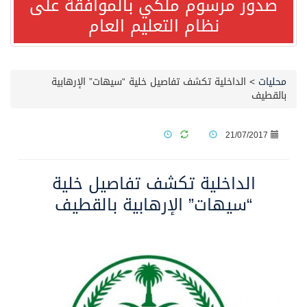
صدور مرسوم ملكي بالموافقة على
نظام التعليم العام
مصدر مسؤول بالهيئة العامة للنقل: استهداف السفينة السعودية NCC MASA خلال إبحارها في البحر الأحمر نتج عنه إصابة طفيفة في بدنها
صدور مرسوم ملكي بالموافقة على نظام التعليم العام
محليات
>
الداخلية تكشف تفاصيل خلية “سيهات” الإرهابية
بالقطيف
مصدر مسؤول بالهيئة العامة للنقل: سلامة جميع أفراد طاقم سفينة (ENCELIA) وتم اتخاذ الإجراءات اللازمة لتأمينها
21/07/2017
وزارة الموارد البشرية والتنمية الاجتماعية تمدد مهلة تصحيح أوضاع رخص العمل حتى نهاية العام الحالي
الداخلية تكشف تفاصيل خلية
خلال 3 أيام… التجمعات الصحية تتلقى رغبات أكثر من 87% من موظفي وزارة الصحة لعروض الانتقال
“سيهات” الإرهابية بالقطيف
سمو ولي العهد يتلقى اتصالًا هاتفيًا من رئيس الوزراء الباكستاني
الهيئة العامة للأمن الغذائي تكثف جهودها للحد من الفقد والهدر الغذائي خلال موسم حج 1447هـ