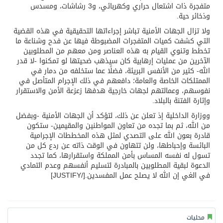
متفجرة ذات اشتعال حراري وكهربائي، و3 رشاشات، ومسدس
وذخائر حية.
ولا تزال الجهات الأمنية تباشر إجراءاتها التحقيقية في هذه القضية
التي كشفت كميات المتفجرات المضبوطة فيها عن فدح وشناعة ما
تخطط وتنوي القيام به هذه العناصر ومن معهم من المطلوبين
الآخرين من عمليات إرهابية كان سيذهب ضحيتها لو تمكنوا -لا قدر
الله- كثير من الأنفس البريئة، فضلًا عما ستخلفه من دمار في
الممتلكات الخاصة والعامة؛ دافعهم في ذلك الإجرام المتأصل في
نفوسهم، وعمالتهم لجهات خارجية هدفها زعزعة الأمن والاستقرار
وإثارة الفتنة بالبلاد.
ووزارة الداخلية إذ تعلن عن ذلك، لتؤكد أن الجهات الأمنية -وبفضل
من الله، ثم بما تجده من تعاون المواطنين والمقيمين- ستكون
قادرة بعون الله على التصدي لمثل هذه المخططات الإجرامية
البائسة وإحباطها، ولن تتهاون في الوقت ذاته عن ردع كل من
تسول له نفسه المساس بأمن المملكة واستقرارها، كما تجدد
الدعوة لبقية المطلوبين بالمبادرة لتسليم أنفسهم وعدم التمادي
في الغي إن الله لا يصلح عمل المفسدين.[/JUSTIFY]
محليات