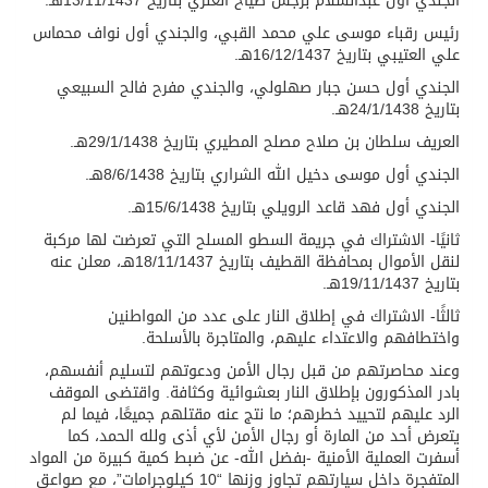
الجندي أول عبدالسلام برجس صياح العنزي بتاريخ 13/11/1437هـ.
رئيس رقباء موسى علي محمد القبي، والجندي أول نواف محماس
علي العتيبي بتاريخ 16/12/1437هـ.
الجندي أول حسن جبار صهلولي، والجندي مفرح فالح السبيعي
بتاريخ 24/1/1438هـ.
العريف سلطان بن صلاح مصلح المطيري بتاريخ 29/1/1438هـ.
الجندي أول موسى دخيل الله الشراري بتاريخ 8/6/1438هـ.
الجندي أول فهد قاعد الرويلي بتاريخ 15/6/1438هـ.
ثانيًا- الاشتراك في جريمة السطو المسلح التي تعرضت لها مركبة
لنقل الأموال بمحافظة القطيف بتاريخ 18/11/1437هـ، معلن عنه
بتاريخ 19/11/1437هـ.
ثالثًا- الاشتراك في إطلاق النار على عدد من المواطنين
واختطافهم والاعتداء عليهم، والمتاجرة بالأسلحة.
وعند محاصرتهم من قبل رجال الأمن ودعوتهم لتسليم أنفسهم،
بادر المذكورون بإطلاق النار بعشوائية وكثافة. واقتضى الموقف
الرد عليهم لتحييد خطرهم؛ ما نتج عنه مقتلهم جميعًا، فيما لم
يتعرض أحد من المارة أو رجال الأمن لأي أذى ولله الحمد، كما
أسفرت العملية الأمنية -بفضل الله- عن ضبط كمية كبيرة من المواد
المتفجرة داخل سيارتهم تجاوز وزنها “10 كيلوجرامات”، مع صواعق