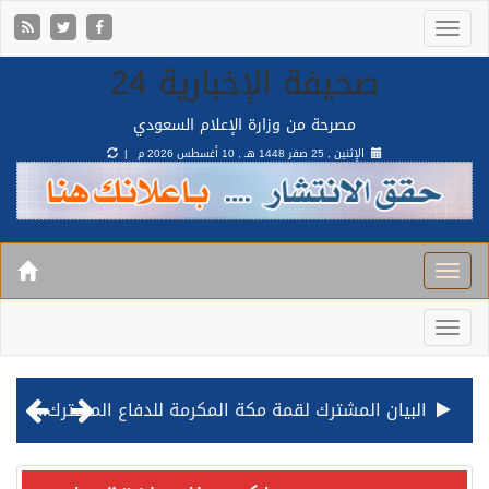
صحيفة الإخبارية 24
مصرحة من وزارة الإعلام السعودي
الإثنين , 25 صفر 1448 هـ ,
10 أغسطس 2026 م |
البيان المشترك لقمة مكة المكرمة للدفاع المشترك بين المملكة وتركيا وباكستان
قيادة القوات المشتركة للتحالف: نفذنا عملية رد عسكري متناسبة لأهداف عسكرية مشروعة تابعة للمليشيا الحوثية الإرهابية في محافظة الحديدة