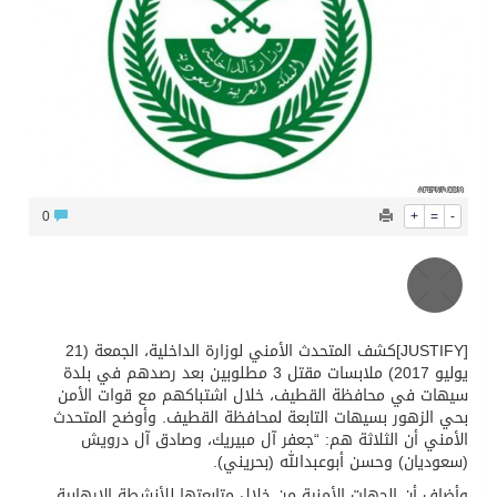
محافظ عفيف يؤدي صلاة عيد الأضحى
0
+
=
-
[JUSTIFY]كشف المتحدث الأمني لوزارة الداخلية، الجمعة (21
يوليو 2017) ملابسات مقتل 3 مطلوبين بعد رصدهم في بلدة
سيهات في محافظة القطيف، خلال اشتباكهم مع قوات الأمن
بحي الزهور بسيهات التابعة لمحافظة القطيف. وأوضح المتحدث
الأمني أن الثلاثة هم: “جعفر آل مبيريك، وصادق آل درويش
(سعوديان) وحسن أبوعبدالله (بحريني).
وأضاف أن الجهات الأمنية من خلال متابعتها للأنشطة الإرهابية،