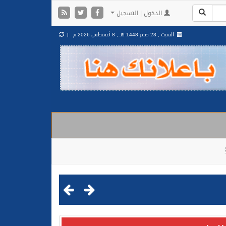
الدخول | التسجيل
السبت , 23 صفر 1448 هـ ,
8 أغسطس 2026 م |
مليشيا الحوثية الإرهابية في محافظة الحديدة