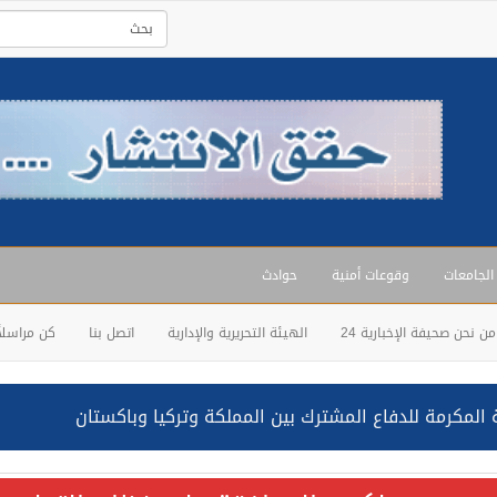
 الجامعات
وقوعات أمنية
حوادث
من نحن صحيفة الإخبارية 24
الهيئة التحريرية والإدارية
اتصل بنا
كن مراسلاً
المكرمة للدفاع المشترك بين المملكة وتركيا وباكستان
حالف: نفذنا عملية رد عسكري متناسبة لأهداف عسكرية مشروعة تابعة لل