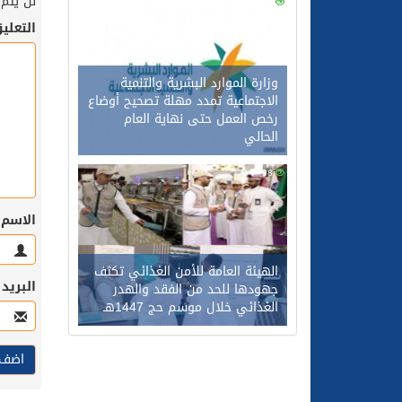
لن يتم 
0
116
التعلي
وزارة الموارد البشرية والتنمية
الاجتماعية تمدد مهلة تصحيح أوضاع
رخص العمل حتى نهاية العام
الحالي
0
98
الاسم
الهيئة العامة للأمن الغذائي تكثف
البريد
جهودها للحد من الفقد والهدر
الغذائي خلال موسم حج 1447هـ