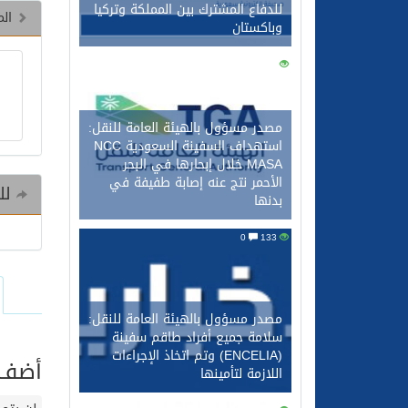
للدفاع المشترك بين المملكة وتركيا
الم
وباكستان
0
143
مصدر مسؤول بالهيئة العامة للنقل:
استهداف السفينة السعودية NCC
MASA خلال إبحارها في البحر
الأحمر نتج عنه إصابة طفيفة في
للم
بدنها
0
133
مصدر مسؤول بالهيئة العامة للنقل:
سلامة جميع أفراد طاقم سفينة
(ENCELIA) وتم اتخاذ الإجراءات
أضف ت
اللازمة لتأمينها