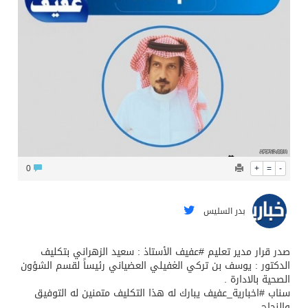
محافظ عفيف يؤدي صلاة عيد الأضحى
0
+
=
-
بدر السليس
صدر قرار مدير تعليم #عفيف الأستاذ : سعيد الزهراني بتكليف
الدكتور : يوسف بن تركي الغفيلي العضياني رئيساً لقسم الشؤون
الصحية بالادارة .
سناب #اخبارية_عفيف يبارك له هذا التكليف متمنين له التوفيق
والنجاح .