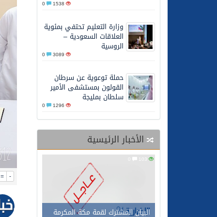
0
1538
07/08/2026
البيان المشترك لقمة مكة 
وزارة التعليم تحتفي بمئوية
العلاقات السعودية –
الروسية
0
3089
حملة توعوية عن سرطان
القولون بمستشفى الأمير
سلطان بمليجة
0
1296
الأخبار الرئيسية
0
103
=
-
البيان المشترك لقمة مكة المكرمة