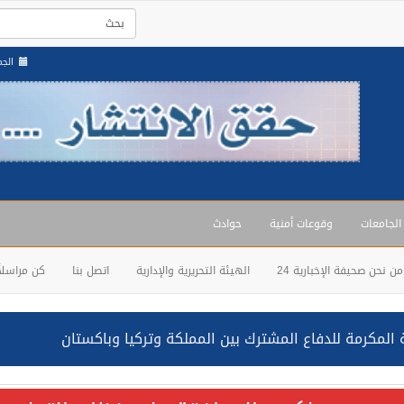
الجمعة , 2
 الجامعات
وقوعات أمنية
حوادث
من نحن صحيفة الإخبارية 24
الهيئة التحريرية والإدارية
اتصل بنا
كن مراسلاً
حالف: نفذنا عملية رد عسكري متناسبة لأهداف عسكرية مشروعة تابعة لل
ة السعودية NCC MASA خلال إبحارها في البحر الأحمر نتج عنه إصابة طفيفة في بدنها