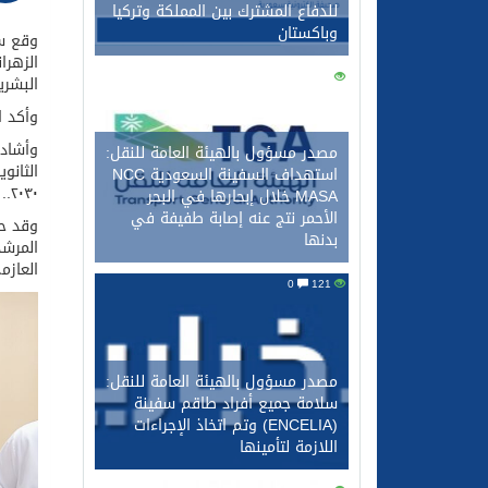
للدفاع المشترك بين المملكة وتركيا
وباكستان
وقع سع
الزهرا
0
134
البشري
وأكد ا
وأشاد 
مصدر مسؤول بالهيئة العامة للنقل:
الثانو
استهداف السفينة السعودية NCC
٢٠٣٠..
MASA خلال إبحارها في البحر
الأحمر نتج عنه إصابة طفيفة في
وقد حض
بدنها
المرشد
العازم
0
121
مصدر مسؤول بالهيئة العامة للنقل:
سلامة جميع أفراد طاقم سفينة
(ENCELIA) وتم اتخاذ الإجراءات
اللازمة لتأمينها