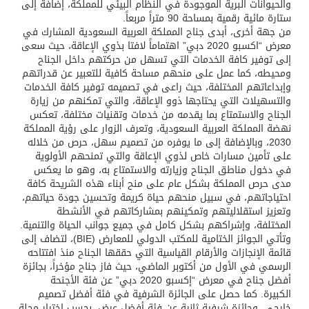
والحيوانات البرية الموجودة في النظام البيئي للمملكة، إضافة إلى
ستارة مائية رقمية بمساحة 90 متراً مربعاً.
من جهة أخرى، أبدى جناح المملكة العربية السعودية المشارك في
معرض “اكسبو 2020 دبي” اهتماماً لافتا بذوي الإعاقة، حيث سعى
إلى توفير كافة الخدمات التي تسهل من حركتهم داخل الجناح
ومحيطه، كما عمل على منحهم مساحة كافية للتعبير عن قدراتهم
وإبداعاتهم المختلفة، حيث راعى في تصميمه توفير كافة الخدمات
والتسهيلات التي يحتاجها ذوو الإعاقة، والتي تمكنهم من زيارة
الجناح والاستمتاع بما يقدمه من خدمات وتقنيات مختلفة، تعكس
نهضة المملكة العربية السعودية، وتعرف الزوار على رؤية المملكة
2030، وبالإضافة إلى ما يوفره من تصميم سهل، حرص من خلاله
على تأمين مسارات خاص لذوي الإعاقة والتي تمنحهم الأولوية
في دخول مناطق الجناح وزيارته والاستمتاع به، وهو ما يعكس
مدى حرص المملكة بشكل عام على منح أبناء هذه الشريحة كافة
احتياجاتهم، في سبيل منحهم حياة كريمة وتحسين جودة حياتهم،
وتعزيز استقلاليتهم وتمكينهم بمشاركاتهم في الأنشطة
المختلفة، وإشراكهم بشكل كامل في جميع جوانب الحياة والتنمية.
وتأتي الجوائز الختامية للمكتب الدولي للمعارض (BIE)، لتضاف إلى
قائمة الإنجازات والأرقام القياسية التي حققها الجناح منذ افتتاحه
الرسمي في الأول من أكتوبر الماضي، حيث فاز جناح مؤخراً، بجائزة
أفضل جناح في معرض “إكسبو 2020 دبي” عن فئة الأجنحة
الكبيرة. كما حصل على الجائزة الشرفية في فئة أفضل تصميم
خارجي، وجائزة شرفية ثانية عن فئة أفضل عرض، بحسب اختيار مجلة