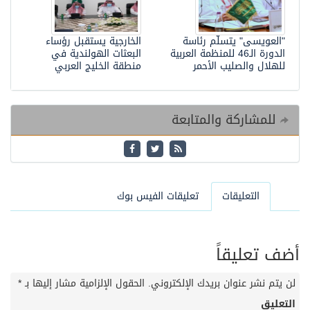
"العويسى" يتسلَّم رئاسة
الخارجية يستقبل رؤساء
الدورة الـ46 للمنظمة العربية
البعثات الهولندية في
للهلال والصليب الأحمر
منطقة الخليج العربي
للمشاركة والمتابعة
التعليقات
تعليقات الفيس بوك
أضف تعليقاً
لن يتم نشر عنوان بريدك الإلكتروني.
الحقول الإلزامية مشار إليها بـ
*
التعليق