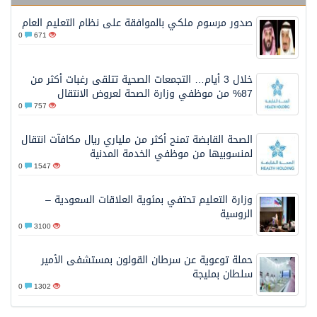
صدور مرسوم ملكي بالموافقة على نظام التعليم العام
0
671
خلال 3 أيام… التجمعات الصحية تتلقى رغبات أكثر من
87% من موظفي وزارة الصحة لعروض الانتقال
0
757
الصحة القابضة تمنح أكثر من ملياري ريال مكافآت انتقال
لمنسوبيها من موظفي الخدمة المدنية
0
1547
وزارة التعليم تحتفي بمئوية العلاقات السعودية –
الروسية
0
3100
حملة توعوية عن سرطان القولون بمستشفى الأمير
سلطان بمليجة
0
1302