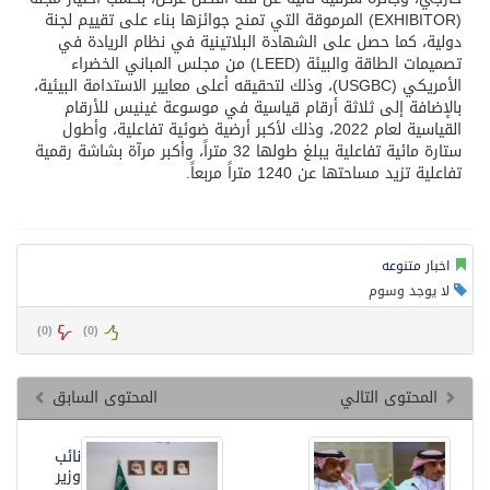
(EXHIBITOR) المرموقة التي تمنح جوائزها بناء على تقييم لجنة
دولية، كما حصل على الشهادة البلاتينية في نظام الريادة في
تصميمات الطاقة والبيئة (LEED) من مجلس المباني الخضراء
الأمريكي (USGBC)، وذلك لتحقيقه أعلى معايير الاستدامة البيئية،
بالإضافة إلى ثلاثة أرقام قياسية في موسوعة غينيس للأرقام
القياسية لعام 2022، وذلك لأكبر أرضية ضوئية تفاعلية، وأطول
ستارة مائية تفاعلية يبلغ طولها 32 متراً، وأكبر مرآة بشاشة رقمية
تفاعلية تزيد مساحتها عن 1240 متراً مربعاً.
اخبار متنوعه
لا يوجد وسوم
)
0
(
)
0
(
المحتوى التالي
المحتوى السابق
نائب
وزير