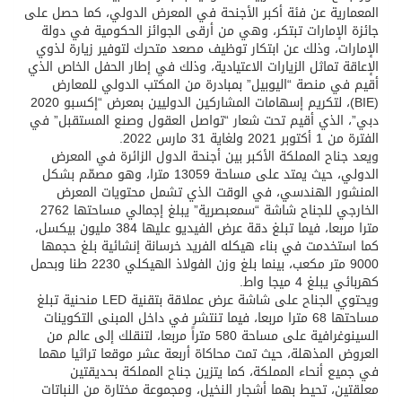
المعمارية عن فئة أكبر الأجنحة في المعرض الدولي، كما حصل على
جائزة الإمارات تبتكر، وهي من أرقى الجوائز الحكومية في دولة
الإمارات، وذلك عن ابتكار توظيف مصعد متحرك لتوفير زيارة لذوي
الإعاقة تماثل الزيارات الاعتيادية، وذلك في إطار الحفل الخاص الذي
أقيم في منصة “اليوبيل” بمبادرة من المكتب الدولي للمعارض
(BIE)، لتكريم إسهامات المشاركين الدوليين بمعرض “إكسبو 2020
دبي”، الذي أقيم تحت شعار “تواصل العقول وصنع المستقبل” في
الفترة من 1 أكتوبر 2021 ولغاية 31 مارس 2022.
ويعد جناح المملكة الأكبر بين أجنحة الدول الزائرة في المعرض
الدولي، حيث يمتد على مساحة 13059 مترا، وهو مصمّم بشكل
المنشور الهندسي، في الوقت الذي تشمل محتويات المعرض
الخارجي للجناح شاشة “سمعبصرية” يبلغ إجمالي مساحتها 2762
مترا مربعا، فيما تبلغ دقة عرض الفيديو عليها 384 مليون بيكسل،
كما استخدمت في بناء هيكله الفريد خرسانة إنشائية بلغ حجمها
9000 متر مكعب، بينما بلغ وزن الفولاذ الهيكلي 2230 طنا وبحمل
كهربائي يبلغ 4 ميجا واط.
ويحتوي الجناح على شاشة عرض عملاقة بتقنية LED منحنية تبلغ
مساحتها 68 مترا مربعا، فيما تنتشر في داخل المبنى التكوينات
السينوغرافية على مساحة 580 متراً مربعا، لتنقلك إلى عالم من
العروض المذهلة، حيث تمت محاكاة أربعة عشر موقعا تراثيا مهما
في جميع أنحاء المملكة، كما يتزين جناح المملكة بحديقتين
معلقتين، تحيط بهما أشجار النخيل، ومجموعة مختارة من النباتات