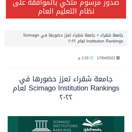
صدور مرسوم ملكي بالموافقة على
نظام التعليم العام
صدور مرسوم ملكي بالموافقة على نظام التعليم العام
مصدر مسؤول بالهيئة العامة للنقل: سلامة جميع أفراد طاقم سفينة (ENCELIA) وتم اتخاذ الإجراءات اللازمة لتأمينها
جامعة شقراء
>
جامعة شقراء تعزز حضورها في Scimago
Institution Rankings لعام ٢٠٢٢
وزارة الموارد البشرية والتنمية الاجتماعية تمدد مهلة تصحيح أوضاع رخص العمل حتى نهاية العام الحالي
17/04/2022
2:20 م
خلال 3 أيام… التجمعات الصحية تتلقى رغبات أكثر من 87% من موظفي وزارة الصحة لعروض الانتقال
جامعة شقراء تعزز حضورها في
سمو ولي العهد يتلقى اتصالًا هاتفيًا من رئيس الوزراء الباكستاني
Scimago Institution Rankings لعام
٢٠٢٢
الهيئة العامة للأمن الغذائي تكثف جهودها للحد من الفقد والهدر الغذائي خلال موسم حج 1447هـ
محافظ عفيف يؤدي صلاة عيد الأضحى