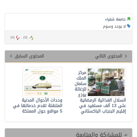
جامعة شقراء
لا يوجد وسوم
)
0
(
)
0
(
المحتوى التالي
المحتوى السابق
مركز
الملك
سلمان
للإغاثة
يوزع
السلال الغذائية الرمضانية
وحدات الأحوال المدنية
على 13 ألف مستفيد في
المتنقلة تقدم خدماتها في
إقليم البنجاب الباكستاني
5 مواقع حول المملكة
للمشاركة والمتابعة