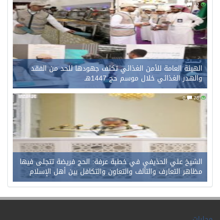
0
72
الهيئة العامة للأمن الغذائي تكثف جهودها للحد من الفقد
والهدر الغذائي خلال موسم حج 1447هـ
0
76
الشيخ علي الحذيفي في خطبة عرفة: الحج فريضة تتجلى فيها
مظاهر التعارف والتآلف والتعاون والتكافل بين أهل الإسلام
محليات