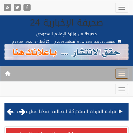
صحيفة الإخبارية 24
مصرحة من وزارة الإعلام السعودي
الخميس , 21 صفر 1448 هـ ,
6 أغسطس 2026 م |
أبريل 17, 2022 , 14:20 م
قيادة القوات المشتركة للتحالف: نفذنا عملية رد عسكري متناسبة لأهداف عسكرية مشروعة تابعة للمليشيا الحوثية الإرهابية في محافظة الحديدة
مصدر مسؤول بالهيئة العامة للنقل: استهداف السفينة السعودية NCC MASA خلال إبحارها في البحر الأحمر نتج عنه إصابة طفيفة في بدنها