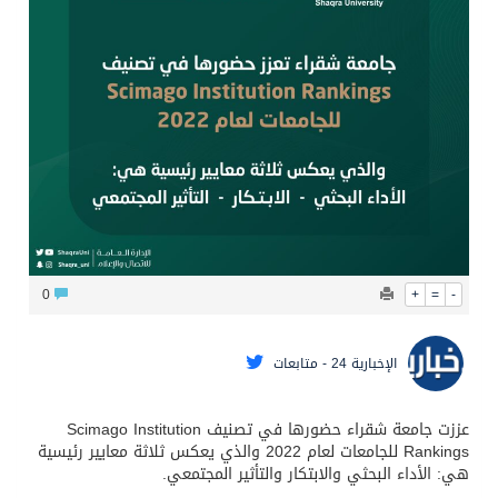
الشيخ علي الحذيفي في خطبة عرفة: الحج فريضة تتجلى فيها مظاهر التعارف والتآلف والتعاون والتكافل بين أهل الإسلام
0
+
=
-
الإخبارية 24 - متابعات
عززت جامعة شقراء‬⁩ حضورها في تصنيف Scimago Institution
Rankings للجامعات لعام 2022 والذي يعكس ثلاثة معايير رئيسية
هي: الأداء البحثي والابتكار والتأثير المجتمعي.