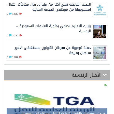
الصحة القابضة تمنح أكثر من ملياري ريال مكافآت انتقال
لمنسوبيها من موظفي الخدمة المدنية
0
1530
وزارة التعليم تحتفي بمئوية العلاقات السعودية –
الروسية
0
3055
حملة توعوية عن سرطان القولون بمستشفى الأمير
سلطان بمليجة
0
1287
الأخبار الرئيسية
0
121
مصدر مسؤول بالهيئة العامة للنقل: استهداف السفينة