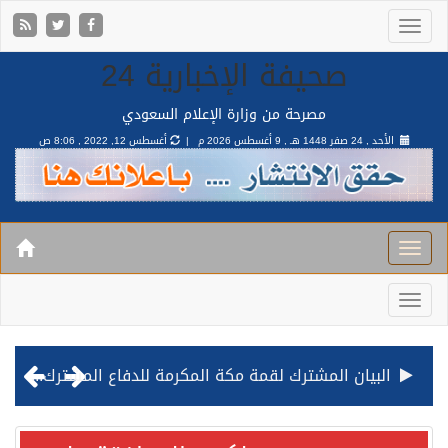
صحيفة الإخبارية 24
مصرحة من وزارة الإعلام السعودي
الأحد , 24 صفر 1448 هـ ,
9 أغسطس 2026 م |
أغسطس 12, 2022 , 8:06 ص
البيان المشترك لقمة مكة المكرمة للدفاع المشترك بين المملكة وتركيا وباكستان
قيادة القوات المشتركة للتحالف: نفذنا عملية رد عسكري متناسبة لأهداف عسكرية مشروعة تابعة للمليشيا الحوثية الإرهابية في محافظة الحديدة