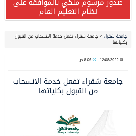
صدور مرسوم ملكي بالموافقة على
نظام التعليم العام
مصدر مسؤول بالهيئة العامة للنقل: استهداف السفينة السعودية NCC MASA خلال إبحارها في البحر الأحمر نتج عنه إصابة طفيفة في بدنها
صدور مرسوم ملكي بالموافقة على نظام التعليم العام
جامعة شقراء
>
جامعة شقراء تفعل خدمة الانسحاب من القبول
بكلياتها
مصدر مسؤول بالهيئة العامة للنقل: سلامة جميع أفراد طاقم سفينة (ENCELIA) وتم اتخاذ الإجراءات اللازمة لتأمينها
12/08/2022
8:06 ص
وزارة الموارد البشرية والتنمية الاجتماعية تمدد مهلة تصحيح أوضاع رخص العمل حتى نهاية العام الحالي
جامعة شقراء تفعل خدمة الانسحاب
خلال 3 أيام… التجمعات الصحية تتلقى رغبات أكثر من 87% من موظفي وزارة الصحة لعروض الانتقال
من القبول بكلياتها
سمو ولي العهد يتلقى اتصالًا هاتفيًا من رئيس الوزراء الباكستاني
الهيئة العامة للأمن الغذائي تكثف جهودها للحد من الفقد والهدر الغذائي خلال موسم حج 1447هـ