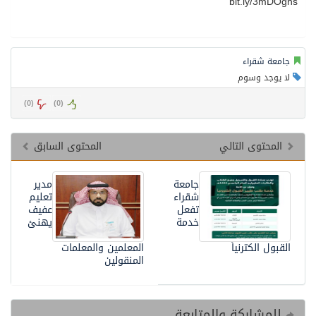
جامعة شقراء
لا يوجد وسوم
)
0
(
)
0
(
المحتوى التالي
المحتوى السابق
جامعة
مدير
شقراء
تعليم
تفعل
عفيف
خدمة
يهنئ
القبول الكترنياً
المعلمين والمعلمات
المنقولين
للمشاركة والمتابعة