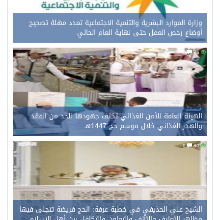
وزارة الموارد البشرية والتنمية الاجتماعية تمدد مهلة تصحيح
أوضاع رخص العمل حتى نهاية العام الحالي
0
76
الهيئة العامة للأمن الغذائي تكثف جهودها للحد من الفقد
والهدر الغذائي خلال موسم حج 1447هـ
0
80
الشيخ علي الحذيفي في خطبة عرفة: الحج فريضة تتجلى فيها
مظاهر التعارف والتآلف والتعاون والتكافل بين أهل الإسلام