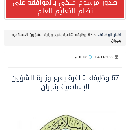
صدور مرسوم ملكي بالموافقة على
نظام التعليم العام
صدور مرسوم ملكي بالموافقة على نظام التعليم العام
مصدر مسؤول بالهيئة العامة للنقل: سلامة جميع أفراد طاقم سفينة (ENCELIA) وتم اتخاذ الإجراءات اللازمة لتأمينها
اخبار الوظائف
>
67 وظيفة شاغرة بفرع وزارة الشؤون الإسلامية
بنجران
وزارة الموارد البشرية والتنمية الاجتماعية تمدد مهلة تصحيح أوضاع رخص العمل حتى نهاية العام الحالي
04/11/2022
10:08 م
خلال 3 أيام… التجمعات الصحية تتلقى رغبات أكثر من 87% من موظفي وزارة الصحة لعروض الانتقال
67 وظيفة شاغرة بفرع وزارة الشؤون
سمو ولي العهد يتلقى اتصالًا هاتفيًا من رئيس الوزراء الباكستاني
الإسلامية بنجران
الهيئة العامة للأمن الغذائي تكثف جهودها للحد من الفقد والهدر الغذائي خلال موسم حج 1447هـ
محافظ عفيف يؤدي صلاة عيد الأضحى