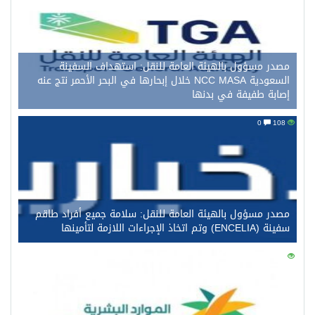
مصدر مسؤول بالهيئة العامة للنقل: استهداف السفينة
السعودية NCC MASA خلال إبحارها في البحر الأحمر نتج عنه
إصابة طفيفة في بدنها
0
108
مصدر مسؤول بالهيئة العامة للنقل: سلامة جميع أفراد طاقم
سفينة (ENCELIA) وتم اتخاذ الإجراءات اللازمة لتأمينها
0
96