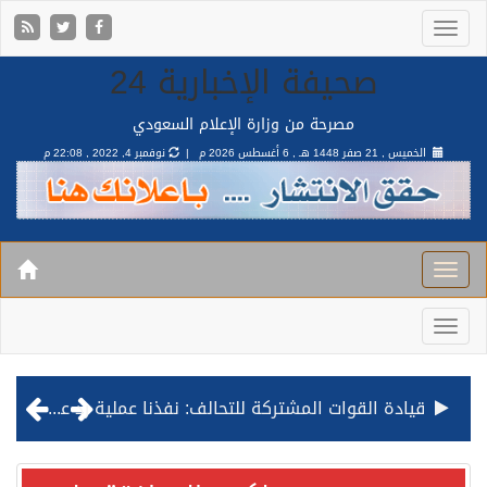
صحيفة الإخبارية 24
مصرحة من وزارة الإعلام السعودي
الخميس , 21 صفر 1448 هـ ,
6 أغسطس 2026 م |
نوفمبر 4, 2022 , 22:08 م
قيادة القوات المشتركة للتحالف: نفذنا عملية رد عسكري متناسبة لأهداف عسكرية مشروعة تابعة للمليشيا الحوثية الإرهابية في محافظة الحديدة
مصدر مسؤول بالهيئة العامة للنقل: استهداف السفينة السعودية NCC MASA خلال إبحارها في البحر الأحمر نتج عنه إصابة طفيفة في بدنها