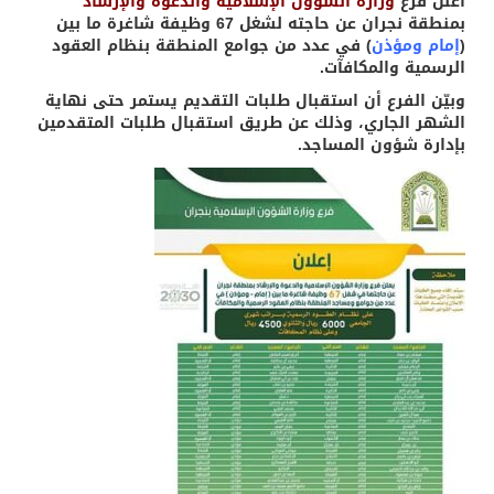
أعلن فرع
وزارة الشؤون الإسلامية والدعوة والإرشاد
بمنطقة نجران عن حاجته لشغل 67 وظيفة شاغرة ما بين
(
إمام ومؤذن
) في عدد من جوامع المنطقة بنظام العقود
الرسمية والمكافآت.
وبيّن الفرع أن استقبال طلبات التقديم يستمر حتى نهاية
الشهر الجاري، وذلك عن طريق استقبال طلبات المتقدمين
بإدارة شؤون المساجد.