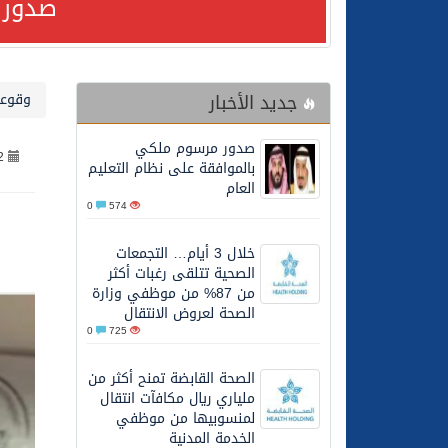
صدور 
24/07/2026
صدور مرسوم ملكي بالمواف
جديد الأخبار
وقوعا
23/07/2026
مصدر مسؤول بالهيئة العامة للنقل: سلامة 
صدور مرسوم ملكي
2
30/06/2026
وزارة الموارد البشرية وا
بالموافقة على نظام التعليم
العام
0
574
28/06/2026
خلال 3 أيام… التجمعات الصحية تتلقى رغبات أكثر من 87% من موظفي وزارة الصحة لعروض الانتقال
خلال 3 أيام… التجمعات
الصحية تتلقى رغبات أكثر
20/06/2026
سمو ولي العهد يتلقى اتصا
من 87% من موظفي وزارة
الصحة لعروض الانتقال
0
725
27/05/2026
الهيئة العامة للأمن الغذا
الصحة القابضة تمنح أكثر من
ملياري ريال مكافآت انتقال
27/05/2026
محافظ عفيف يؤدي صلاة 
لمنسوبيها من موظفي
الخدمة المدنية