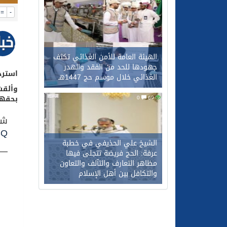
0
66
=
-
الهيئة العامة للأمن الغذائي تكثف
جهودها للحد من الفقد والهدر
استرد
الغذائي خلال موسم حج 1447هـ
وألقت 
بحقهم،
0
69
شر
SQ
الشيخ علي الحذيفي في خطبة
— ال
عرفة: الحج فريضة تتجلى فيها
مظاهر التعارف والتآلف والتعاون
والتكافل بين أهل الإسلام