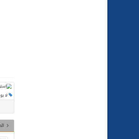
لا يو
الم