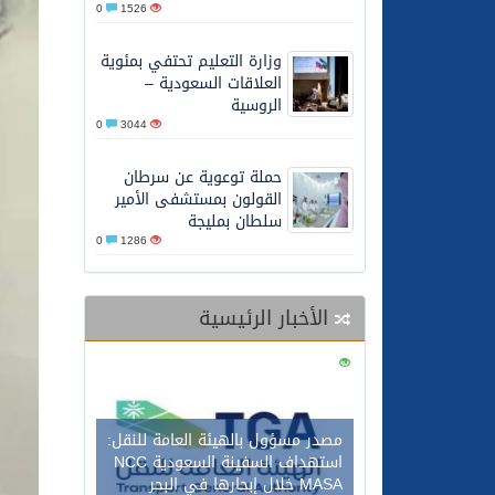
0
1526
26/05/2026
الشيخ علي الحذيفي في خط
وزارة التعليم تحتفي بمئوية
العلاقات السعودية –
الروسية
0
3044
حملة توعوية عن سرطان
القولون بمستشفى الأمير
سلطان بمليجة
0
1286
الأخبار الرئيسية
0
113
مصدر مسؤول بالهيئة العامة للنقل:
استهداف السفينة السعودية NCC
MASA خلال إبحارها في البحر