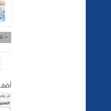
للم
أضف ت
لن يتم 
التعلي