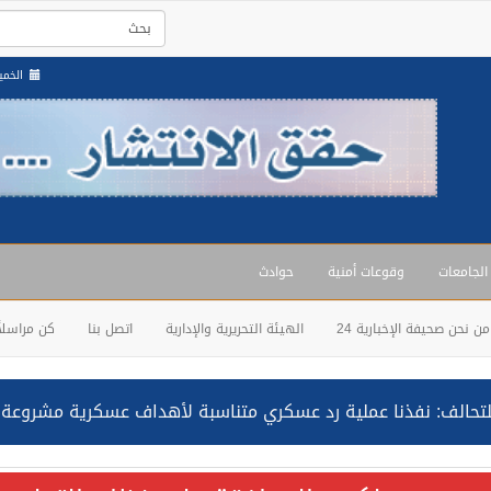
الخميس , 21 
 الجامعات
وقوعات أمنية
حوادث
من نحن صحيفة الإخبارية 24
الهيئة التحريرية والإدارية
اتصل بنا
كن مراسلاً
حالف: نفذنا عملية رد عسكري متناسبة لأهداف عسكرية مشروعة تابعة لل
ة السعودية NCC MASA خلال إبحارها في البحر الأحمر نتج عنه إصابة طفيفة في بدنها