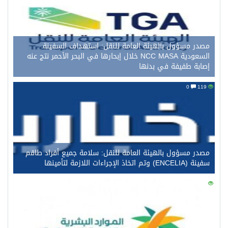
مصدر مسؤول بالهيئة العامة للنقل: استهداف السفينة
السعودية NCC MASA خلال إبحارها في البحر الأحمر نتج عنه
إصابة طفيفة في بدنها
0
119
مصدر مسؤول بالهيئة العامة للنقل: سلامة جميع أفراد طاقم
سفينة (ENCELIA) وتم اتخاذ الإجراءات اللازمة لتأمينها
0
105