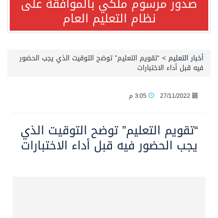
صدور مرسوم ملكي بالموافقة على
نظام التعليم العام
مصدر مسؤول بالهيئة العامة للنقل: استهداف السفينة السعودية NCC MASA خلال إبحارها في البحر الأحمر نتج عنه إصابة طفيفة في بدنها
صدور مرسوم ملكي بالموافقة على نظام التعليم العام
أخبار التعليم
>
“تقويم التعليم” توضح التوقيت الذي يجب الحضور
فيه قبل أداء الاختبارات
مصدر مسؤول بالهيئة العامة للنقل: سلامة جميع أفراد طاقم سفينة (ENCELIA) وتم اتخاذ الإجراءات اللازمة لتأمينها
27/11/2022
3:05 م
وزارة الموارد البشرية والتنمية الاجتماعية تمدد مهلة تصحيح أوضاع رخص العمل حتى نهاية العام الحالي
“تقويم التعليم” توضح التوقيت الذي
خلال 3 أيام… التجمعات الصحية تتلقى رغبات أكثر من 87% من موظفي وزارة الصحة لعروض الانتقال
يجب الحضور فيه قبل أداء الاختبارات
سمو ولي العهد يتلقى اتصالًا هاتفيًا من رئيس الوزراء الباكستاني
الهيئة العامة للأمن الغذائي تكثف جهودها للحد من الفقد والهدر الغذائي خلال موسم حج 1447هـ