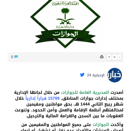
محافظ عفيف يؤدي صلاة عيد الأضحى
0
+
=
-
الإخبارية 24
أصدرت
المديرية العامة للجوازات
من خلال لجانها الإدارية
بمختلف إدارات جوازات المناطق,
15788 قراراً إدارياً
خلال
شهر ربيع الثاني 1444 هـ، بحق مواطنين ومقيمين
لمخالفتهم أنظمة الإقامة والعمل وأمن الحدود، وتنوعت
العقوبات ما بين السجن والغرامة المالية والترحيل.
وأكدت
الجوازات
على جميع المواطنين والمقيمين من
أصحاب المنشآت والأفراد عدم نقل أو تشغيل أو إيواء