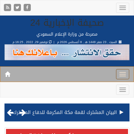
صحيفة الإخبارية 24
مصرحة من وزارة الإعلام السعودي
السبت , 23 صفر 1448 هـ ,
8 أغسطس 2026 م |
نوفمبر 29, 2022 , 16:25 م
البيان المشترك لقمة مكة المكرمة للدفاع المشترك بين المملكة وتركيا وباكستان
قيادة القوات المشتركة للتحالف: نفذنا عملية رد عسكري متناسبة لأهداف عسكرية مشروعة تابعة للمليشيا الحوثية الإرهابية في محافظة الحديدة