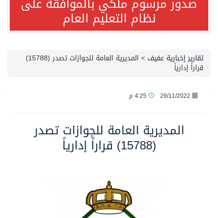
صدور مرسوم ملكي بالموافقة على
نظام التعليم العام
مصدر مسؤول بالهيئة العامة للنقل: استهداف السفينة السعودية NCC MASA خلال إبحارها في البحر الأحمر نتج عنه إصابة طفيفة في بدنها
صدور مرسوم ملكي بالموافقة على نظام التعليم العام
تقارير إخبارية عفيف
>
المديرية العامة للجوازات تصدر (15788)
قراراً إدارياً
مصدر مسؤول بالهيئة العامة للنقل: سلامة جميع أفراد طاقم سفينة (ENCELIA) وتم اتخاذ الإجراءات اللازمة لتأمينها
29/11/2022
4:25 م
وزارة الموارد البشرية والتنمية الاجتماعية تمدد مهلة تصحيح أوضاع رخص العمل حتى نهاية العام الحالي
المديرية العامة للجوازات تصدر
خلال 3 أيام… التجمعات الصحية تتلقى رغبات أكثر من 87% من موظفي وزارة الصحة لعروض الانتقال
(15788) قراراً إدارياً
سمو ولي العهد يتلقى اتصالًا هاتفيًا من رئيس الوزراء الباكستاني
الهيئة العامة للأمن الغذائي تكثف جهودها للحد من الفقد والهدر الغذائي خلال موسم حج 1447هـ