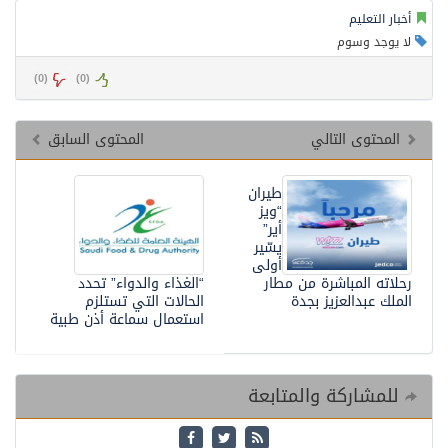
أخبار التعليم
لا يوجد وسوم
)
0
(
)
0
(
المحتوى التالي
المحتوى السابق
طيران
“ويز
أير”
يسّير
أولى
رحلاته المباشرة من مطار
“الغذاء والدواء” تحدد
الملك عبدالعزيز بجدة
الحالات التي تستلزم
استعمال سماعة أذن طبية
للمشاركة والمتابعة