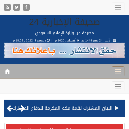
صحيفة الإخبارية 24
مصرحة من وزارة الإعلام السعودي
الأحد , 24 صفر 1448 هـ ,
9 أغسطس 2026 م |
ديسمبر 3, 2022 , 18:52 م
البيان المشترك لقمة مكة المكرمة للدفاع المشترك بين المملكة وتركيا وباكستان
قيادة القوات المشتركة للتحالف: نفذنا عملية رد عسكري متناسبة لأهداف عسكرية مشروعة تابعة للمليشيا الحوثية الإرهابية في محافظة الحديدة