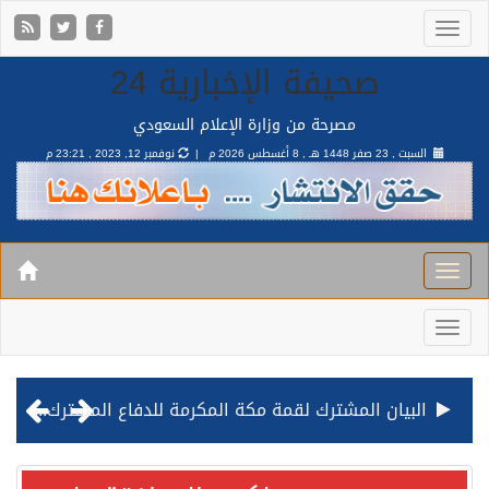
صحيفة الإخبارية 24
مصرحة من وزارة الإعلام السعودي
السبت , 23 صفر 1448 هـ ,
8 أغسطس 2026 م |
نوفمبر 12, 2023 , 23:21 م
البيان المشترك لقمة مكة المكرمة للدفاع المشترك بين المملكة وتركيا وباكستان
قيادة القوات المشتركة للتحالف: نفذنا عملية رد عسكري متناسبة لأهداف عسكرية مشروعة تابعة للمليشيا الحوثية الإرهابية في محافظة الحديدة