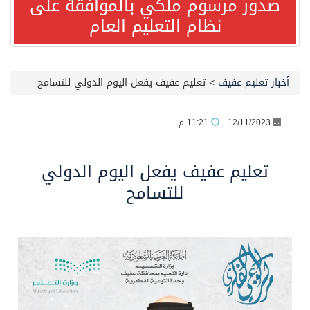
صدور مرسوم ملكي بالموافقة على
نظام التعليم العام
مصدر مسؤول بالهيئة العامة للنقل: استهداف السفينة السعودية NCC MASA خلال إبحارها في البحر الأحمر نتج عنه إصابة طفيفة في بدنها
صدور مرسوم ملكي بالموافقة على نظام التعليم العام
أخبار تعليم عفيف
>
تعليم عفيف يفعل اليوم الدولي للتسامح
مصدر مسؤول بالهيئة العامة للنقل: سلامة جميع أفراد طاقم سفينة (ENCELIA) وتم اتخاذ الإجراءات اللازمة لتأمينها
12/11/2023
11:21 م
وزارة الموارد البشرية والتنمية الاجتماعية تمدد مهلة تصحيح أوضاع رخص العمل حتى نهاية العام الحالي
تعليم عفيف يفعل اليوم الدولي
للتسامح
خلال 3 أيام… التجمعات الصحية تتلقى رغبات أكثر من 87% من موظفي وزارة الصحة لعروض الانتقال
سمو ولي العهد يتلقى اتصالًا هاتفيًا من رئيس الوزراء الباكستاني
الهيئة العامة للأمن الغذائي تكثف جهودها للحد من الفقد والهدر الغذائي خلال موسم حج 1447هـ