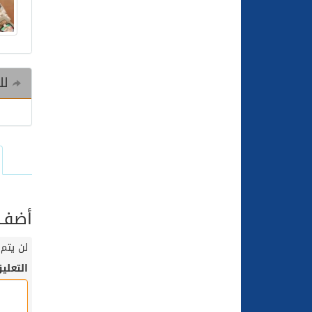
للم
أضف ت
لن يتم 
التعلي