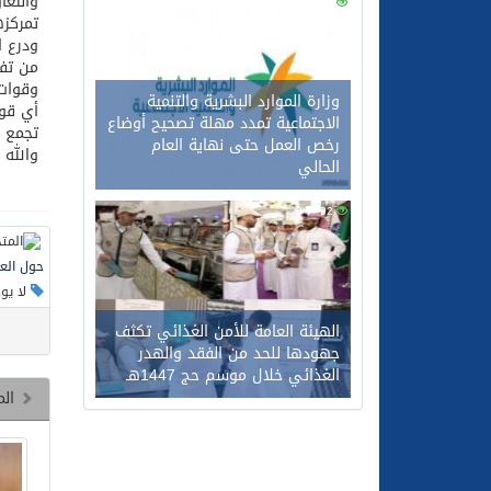
والتعا
0
111
تمركزه
من تفا
وقوات 
وزارة الموارد البشرية والتنمية
أي قوا
الاجتماعية تمدد مهلة تصحيح أوضاع
تجمع ل
رخص العمل حتى نهاية العام
والله 
الحالي
0
92
حول العا
لا يو
الهيئة العامة للأمن الغذائي تكثف
جهودها للحد من الفقد والهدر
الغذائي خلال موسم حج 1447هـ
الم