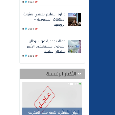
0
1546
27/05/2026
محافظ عفيف يؤدي صلاة 
وزارة التعليم تحتفي بمئوية
العلاقات السعودية –
الروسية
0
3096
حملة توعوية عن سرطان
القولون بمستشفى الأمير
سلطان بمليجة
0
1301
الأخبار الرئيسية
0
117
البيان المشترك لقمة مكة المكرمة