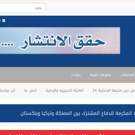
ال
 الجامعات
وقوعات أمنية
حوادث
من نحن صحيفة الإخبارية 24
الهيئة التحريرية والإدارية
اتصل بنا
كن مراسلاً
المكرمة للدفاع المشترك بين المملكة وتركيا وباكستان
حالف: نفذنا عملية رد عسكري متناسبة لأهداف عسكرية مشروعة تابعة لل