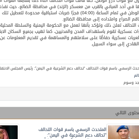
ون مع قوات درع الوطن، كما قامت قوات التحالف أثناء ذلك بمتابعة القوات ا
ا في أحد المباني بالقرب من معسكر (الزند) في محافظة الضالع، حيث نفذت
ودرع الوطن في تمام الساعة (04:00) فجرًا ضربات استباقية 
قم الصراع وامتداده إلى محافظة الضالع.
التحالف تعلن ذلك وتؤكد بأنها تعمل مع الحكومة اليمنية والسلطة المح
ت عسكرية تقوم باستهداف المدن والمدنيين، كما تهيب بجميع السكان الابت
عربات عسكرية حفاظًا على سلامتهم والمساهمة في تقديم المعلومات عن أي 
الهادي إلى سواء السبيل.
لم
جد وسوم
حتوى التالي
المتحدث الرسمي باسم قوات التحالف
"تحالف دعم الشرعية في اليمن":