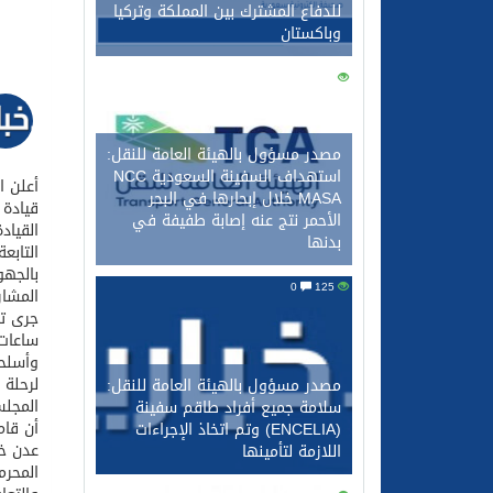
للدفاع المشترك بين المملكة وتركيا
وباكستان
0
137
مصدر مسؤول بالهيئة العامة للنقل:
استهداف السفينة السعودية NCC
MASA خلال إبحارها في البحر
الأحمر نتج عنه إصابة طفيفة في
القياد
بدنها
بالجهو
0
125
ساعات،
لرحلة 
مصدر مسؤول بالهيئة العامة للنقل:
المجلس
سلامة جميع أفراد طاقم سفينة
أن قام
(ENCELIA) وتم اتخاذ الإجراءات
عدن خل
اللازمة لتأمينها
المحرم