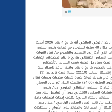
0
أعلن المتحدث الرسمي باسم قوات التحالف “تحالف دعم الشرعية في اليمن” اللواء الركن / تركي المالكي أنه بتاريخ 4 يناير 2026 أبلغت
قيادة قوات تحالف دعم الشرعية عيدروس الزبيدي بالقدوم للمملكة العربية السعودية خلال 48 ساعة للجلوس مع فخامة رئيس مجلس
باب التي أدت إلى التصعيد والهجوم من قبل القوات
التابعة للمجلس الانتقالي على محافظتي (حضرموت والمهرة) وقد أعلنت هيئة رئاسة المجلس الانتقالي بتاريخ 5 يناير تجديدهم الإشادة
امل لبحث سبل حل قضية شعب الجنوب, وتأكيدهم
المشاركة بفعالية لإنجاح المؤتمر، وعلى ضوء ذلك أبلغ عيدروس الزبيدي المملكة الرغبة بالحضور بتاريخ 6 يناير واتجه الوفد للمطار حيث
جرى تأخير إقلاع رحلة الخطوط اليمنية رقم ( IYE 532 ) التي تقل الوفد والمجدول إقلاعها الساعة (22:10) مساءً لمدة تزيد عن (3)
ي قام بتحريك قوات كبيرة شملت مدرعات وعربات قتال
وأسلحه ثقيلة وخفيفة وذخائر من معسكري (حديد والصولبان) باتجاه الضالع في حدود الساعة (24:00) منتصف الليل، ثم جرى السماح
من قيادات المجلس الانتقالي الجنوبي دون رئيس
قيادات المجلس الانتقالي دون أي تفاصيل عنه، بعد
من السقاف ومختار النوبي) بهدف إحداث اضطراب داخل
لطلب من نائب رئيس المجلس الرئاسي / عبدالرحمن
هلها أي اضطرابات والحفاظ على الأرواح والممتلكات