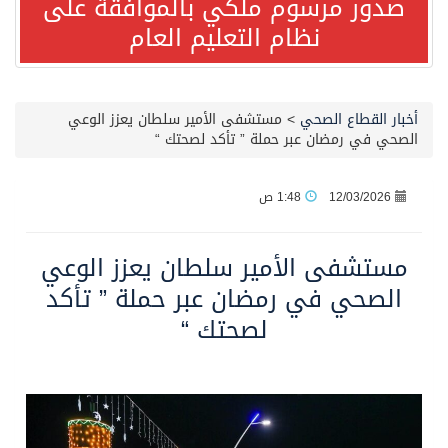
صدور مرسوم ملكي بالموافقة على
مصدر مسؤول بالهيئة العامة للنقل: استهداف السفينة السعودية NCC MASA خلال إبحارها في البحر الأحمر نتج عنه إصابة طفيفة في بدنها
نظام التعليم العام
صدور مرسوم ملكي بالموافقة على نظام التعليم العام
أخبار القطاع الصحي
>
مستشفى الأمير سلطان يعزز الوعي
مصدر مسؤول بالهيئة العامة للنقل: سلامة جميع أفراد طاقم سفينة (ENCELIA) وتم اتخاذ الإجراءات اللازمة لتأمينها
الصحي في رمضان عبر حملة ” تأكد لصحتك “
وزارة الموارد البشرية والتنمية الاجتماعية تمدد مهلة تصحيح أوضاع رخص العمل حتى نهاية العام الحالي
12/03/2026
1:48 ص
خلال 3 أيام… التجمعات الصحية تتلقى رغبات أكثر من 87% من موظفي وزارة الصحة لعروض الانتقال
مستشفى الأمير سلطان يعزز الوعي
الصحي في رمضان عبر حملة ” تأكد
سمو ولي العهد يتلقى اتصالًا هاتفيًا من رئيس الوزراء الباكستاني
لصحتك “
الهيئة العامة للأمن الغذائي تكثف جهودها للحد من الفقد والهدر الغذائي خلال موسم حج 1447هـ
محافظ عفيف يؤدي صلاة عيد الأضحى