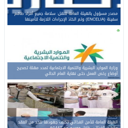
مصدر مسؤول بالهيئة العامة للنقل: سلامة جميع أفراد طاقم
سفينة (ENCELIA) وتم اتخاذ الإجراءات اللازمة لتأمينها
0
108
وزارة الموارد البشرية والتنمية الاجتماعية تمدد مهلة تصحيح
أوضاع رخص العمل حتى نهاية العام الحالي
0
87
الهيئة العامة للأمن الغذائي تكثف جهودها للحد من الفقد
والهدر الغذائي خلال موسم حج 1447هـ