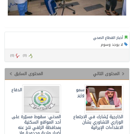
أخبار القطاع الصحي
لا يوجد وسوم
)
0
(
)
0
(
المحتوى التالي
المحتوى السابق
سمو
الدفاع
وزير
الخارجية يُشارك في الاجتماع
المدني: سقوط مسيّرة على
الوزاري التشاوري بشأن
أحد المواقع السكنية
الاعتداءات الإيرانية
بمحافظة الزلفي نتج عنه
أضرار مادية محدودة ولا