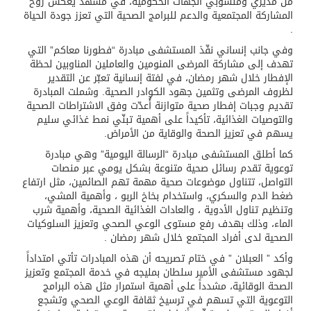
من مديري ومنسوبي الجهات الحكومية، في مشهد يعكس روح
المشاركة المجتمعية والدعم للبرامج الصحية التي تعزز جودة الحياة
.
وفي جانب إنساني نفّذ المستشفى مبادرة “فطورنا معاكم” التي
تهدف إلى مشاركة المرضى المنومين والعاملين المناوبين لحظة
الإفطار خلال شهر رمضان، في لفتة إنسانية تعبّر عن التقدير
لظروف المرضى وتثمين جهود الكوادر الصحية. وشملت المبادرة
تقديم وجبات إفطار صحية متوازنة أُعدّت وفق الاشتراطات الصحية
والتوصيات الغذائية، تأكيداً على أهمية تبنّي نمط غذائي سليم
يسهم في تعزيز الصحة والوقاية من الأمراض.
كما أطلق المستشفى مبادرة “الرسالة اليومية” وهي مبادرة
توعوية تقدم رسائل صحية متنوعة بشكل يومي عبر منصات
التواصل، تتناول موضوعات صحية مهمة تهم الصائمين، مثل ارتفاع
ضغط الدم والسكري، واستخدام بخاخ الربو ، وأهمية المشي،
وتنظيم تناول الأدوية ، والعادات الغذائية الصحية، وأهمية شرب
الماء، وذلك بهدف رفع مستوى الوعي الصحي وتعزيز السلوكيات
الصحية لدى أفراد المجتمع خلال شهر رمضان .
وأكد ” العبلان ” في ختام تصريحه أن هذه المبادرات تأتي امتداداً
لجهود مستشفى الأمير سلطان بمليجه في خدمة المجتمع وتعزيز
الصحة الوقائية، مشدداً على أهمية استمرار مثل هذه البرامج
التوعوية التي تسهم في ترسيخ ثقافة الوعي الصحي وتشجع