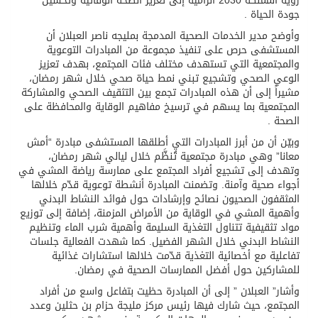
رؤية المملكة 2030 الرامية إلى تعزيز الصحة الوقائية وتحسين
جودة الحياة .
وأوضح مدير الخدمات الصحية المدمجة بمليجه ناصر العبلان أن
المستشفى حرص على تنفيذ مجموعة من المبادرات التوعوية
والمجتمعية التي تستهدف مختلف فئات المجتمع، بهدف تعزيز
الوعي الصحي وتشجيع تبني نمط حياة صحي خلال شهر رمضان،
مشيراً إلى أن هذه المبادرات تجمع بين التثقيف الصحي والمشاركة
المجتمعية بما يسهم في ترسيخ مفاهيم الوقاية والمحافظة على
الصحة .
وبيّن أن من أبرز المبادرات التي أطلقها المستشفى مبادرة “أمش
معانا” وهي مبادرة مجتمعية تُنظَّم خلال ليالي شهر رمضان،
وتهدف إلى تشجيع أفراد المجتمع على ممارسة رياضة المشي في
أجواء صحية وآمنة. وتضمنت المبادرة أنشطة توعوية قدّم خلالها
المثقفون الصحيون نصائح وإرشادات حول فوائد النشاط البدني
وأهمية المشي في الوقاية من الأمراض المزمنة، إضافة إلى توزيع
مواد تثقيفية تتناول التغذية السليمة وأهمية شرب الماء وتنظيم
النشاط البدني خلال الشهر الفضيل. كما شهدت الفعالية جلسات
تفاعلية مع أخصائية التغذية قدّمت خلالها استشارات غذائية
للمشاركين حول أفضل الممارسات الصحية في رمضان.
وأشار” العبلان ” إلى أن المبادرة حظيت بتفاعل واسع من أفراد
المجتمع، حيث شارك فيها رئيس مركز مليجة حزام بن حثلين وعدد