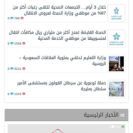
خلال 3 أيام… التجمعات الصحية تتلقى رغبات أكثر من
87% من موظفي وزارة الصحة لعروض الانتقال
0
768
الصحة القابضة تمنح أكثر من ملياري ريال مكافآت انتقال
لمنسوبيها من موظفي الخدمة المدنية
0
1558
وزارة التعليم تحتفي بمئوية العلاقات السعودية –
الروسية
0
3121
حملة توعوية عن سرطان القولون بمستشفى الأمير
سلطان بمليجة
0
1310
الأخبار الرئيسية
0
159