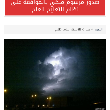
صدور مرسوم ملكي بالموافقة على
نظام التعليم العام
مصدر مسؤول بالهيئة العامة للنقل: استهداف السفينة السعودية NCC MASA خلال إبحارها في البحر الأحمر نتج عنه إصابة طفيفة في بدنها
صدور مرسوم ملكي بالموافقة على نظام التعليم العام
الصور
>
صورة للامطار على ظلم
مصدر مسؤول بالهيئة العامة للنقل: سلامة جميع أفراد طاقم سفينة (ENCELIA) وتم اتخاذ الإجراءات اللازمة لتأمينها
وزارة الموارد البشرية والتنمية الاجتماعية تمدد مهلة تصحيح أوضاع رخص العمل حتى نهاية العام الحالي
خلال 3 أيام… التجمعات الصحية تتلقى رغبات أكثر من 87% من موظفي وزارة الصحة لعروض الانتقال
سمو ولي العهد يتلقى اتصالًا هاتفيًا من رئيس الوزراء الباكستاني
الهيئة العامة للأمن الغذائي تكثف جهودها للحد من الفقد والهدر الغذائي خلال موسم حج 1447هـ