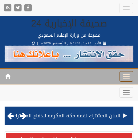
صحيفة الإخبارية 24
مصرحة من وزارة الإعلام السعودي
الأحد , 24 صفر 1448 هـ ,
9 أغسطس 2026 م |
البيان المشترك لقمة مكة المكرمة للدفاع المشترك بين المملكة وتركيا وباكستان
قيادة القوات المشتركة للتحالف: نفذنا عملية رد عسكري متناسبة لأهداف عسكرية مشروعة تابعة للمليشيا الحوثية الإرهابية في محافظة الحديدة