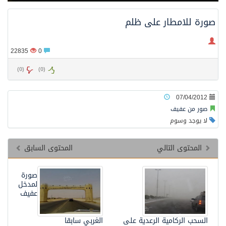
محافظ عفيف يؤدي صلاة عيد الأضحى
صورة للامطار على ظلم
22835
0
)
0
(
)
0
(
07/04/2012
صور من عفيف
لا يوجد وسوم
المحتوى التالي
المحتوى السابق
صورة
لمدخل
عفيف
السحب الركامية الرعدية على
الغربي سابقا