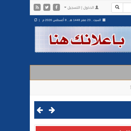
الدخول | التسجيل
السبت , 23 صفر 1448 هـ ,
8 أغسطس 2026 م |
مليشيا الحوثية الإرهابية في محافظة الحديدة