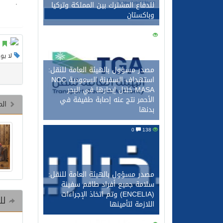
.
للدفاع المشترك بين المملكة وتركيا
وباكستان
0
149
لا يو
مصدر مسؤول بالهيئة العامة للنقل:
استهداف السفينة السعودية NCC
MASA خلال إبحارها في البحر
الأحمر نتج عنه إصابة طفيفة في
الم
بدنها
0
138
مصدر مسؤول بالهيئة العامة للنقل:
سلامة جميع أفراد طاقم سفينة
(ENCELIA) وتم اتخاذ الإجراءات
للم
اللازمة لتأمينها