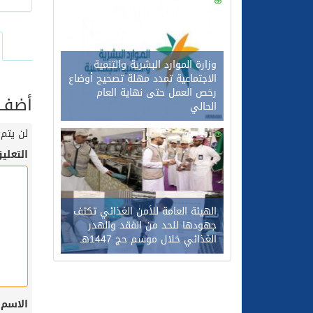
0
121
وزارة الموارد البشرية والتنمية
الاجتماعية تمدد مهلة تصحيح أوضاع
رخص العمل حتى نهاية العام
أضف ت
الحالي
لن يتم 
0
101
التعلي
الهيئة العامة للأمن الغذائي تكثف
جهودها للحد من الفقد والهدر
الغذائي خلال موسم حج 1447هـ
الاسم