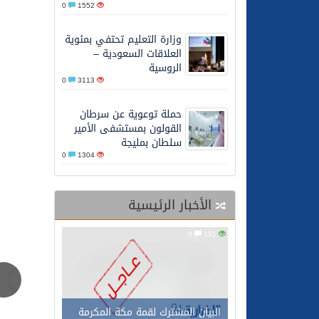
0
1552
27/05/2026
محافظ عفيف يؤدي صلاة 
وزارة التعليم تحتفي بمئوية
العلاقات السعودية –
الروسية
0
3113
حملة توعوية عن سرطان
القولون بمستشفى الأمير
سلطان بمليجة
0
1304
الأخبار الرئيسية
0
151
البيان المشترك لقمة مكة المكرمة