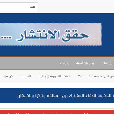
 الجامعات
وقوعات أمنية
حوادث
من نحن صحيفة الإخبارية 24
الهيئة التحريرية والإدارية
اتصل بنا
كن مراسلاً
المكرمة للدفاع المشترك بين المملكة وتركيا وباكستان
حالف: نفذنا عملية رد عسكري متناسبة لأهداف عسكرية مشروعة تابعة لل