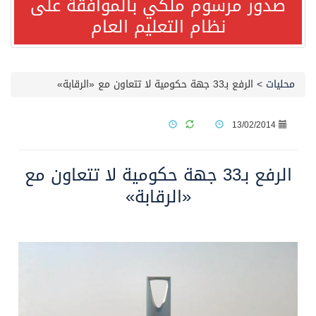
صدور مرسوم ملكي بالموافقة على
نظام التعليم العام
مصدر مسؤول بالهيئة العامة للنقل: استهداف السفينة السعودية NCC MASA خلال إبحارها في البحر الأحمر نتج عنه إصابة طفيفة في بدنها
صدور مرسوم ملكي بالموافقة على نظام التعليم العام
محليات
>
الرفع بـ33 جهة حكومية لا تتعاون مع «الرقابة»
مصدر مسؤول بالهيئة العامة للنقل: سلامة جميع أفراد طاقم سفينة (ENCELIA) وتم اتخاذ الإجراءات اللازمة لتأمينها
13/02/2014
وزارة الموارد البشرية والتنمية الاجتماعية تمدد مهلة تصحيح أوضاع رخص العمل حتى نهاية العام الحالي
الرفع بـ33 جهة حكومية لا تتعاون مع
«الرقابة»
خلال 3 أيام… التجمعات الصحية تتلقى رغبات أكثر من 87% من موظفي وزارة الصحة لعروض الانتقال
سمو ولي العهد يتلقى اتصالًا هاتفيًا من رئيس الوزراء الباكستاني
الهيئة العامة للأمن الغذائي تكثف جهودها للحد من الفقد والهدر الغذائي خلال موسم حج 1447هـ