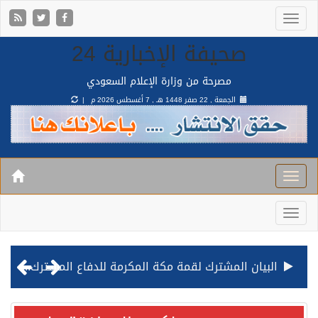
صحيفة الإخبارية 24
مصرحة من وزارة الإعلام السعودي
الجمعة , 22 صفر 1448 هـ ,
7 أغسطس 2026 م |
البيان المشترك لقمة مكة المكرمة للدفاع المشترك بين المملكة وتركيا وباكستان
قيادة القوات المشتركة للتحالف: نفذنا عملية رد عسكري متناسبة لأهداف عسكرية مشروعة تابعة للمليشيا الحوثية الإرهابية في محافظة الحديدة