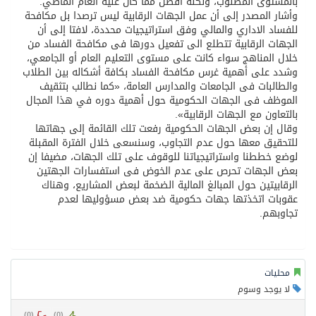
بالمستوى المطلوب، ولكنه أفضل مما كان عليه العام الماضي.
وأشار المصدر إلى أن عمل الجهات الرقابية ليس ترصدا بل مكافحة
للفساد الاداري والمالي وفق استراتيجيات محددة، لافتا إلى أن
الجهات الرقابية تتطلع الى تفعيل دورها فى مكافحة الفساد من
خلال المناهج سواء كانت على مستوى التعليم العام أو الجامعي،
وشدد على أهمية غرس مكافحة الفساد بكافة أشكاله بين الطلاب
والطالبات فى الجامعات والمدارس العامة، «كما نطالب بتثقيف
الموظف فى الجهات الحكومية حول أهمية دوره في هذا المجال
بالتعاون مع الجهات الرقابية».
وقال إن بعض الجهات الحكومية رفعت تلك القائمة إلى جهاتها
للتحقيق معها حول عدم التجاوب، وسنسعى خلال الفترة المقبلة
لوضع خططنا واستراتيجياتنا للوقوف على تلك الجهات، مضيفا إن
بعض الجهات تحرص على عدم الخوض فى استفسارات الجهتين
الرقابيتين حول المبالغ المالية الضخمة لبعض المشاريع، وهناك
عقوبات اتخذتها جهات حكومية ضد بعض مسؤوليها لعدم
تجاوبهم.
محليات
لا يوجد وسوم
)
0
(
)
0
(