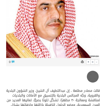
محافظ عفيف يؤدي صلاة عيد الأضحى
0
+
=
-
قالت مصادر مطلعة ، إن عبداللطيف آل الشيخ، وزير الشؤون البلدية
والقروية، وجَّه المجالس البلدية بالتنسيق مع الأمانات والبلديات
لمناقشة ومعالجة ٣٠ مظهرًا، تشكِّل تلوثًا بصريًّا، تعانيها العديد من
المدن السعودية، ووضع الحلول الكفيلة بإزالتها وإخفائها بشكل