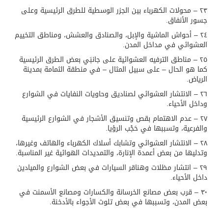
٢٣ – محولات الكهرباء بين الجزر الوسطية للطرق الرئيسية وعلى
جسور الأنفاق.
٢٤ – أحواش الماشية والإبل، والصنادق والعشش، ومناطق التخييم
العشوائي في مداخل المدن.
٢٥ – مناطق الترفيه العشوائية على جانبَي بعض الطرق الرئيسية
كما هو الحال – على سبيل المثال – في منطقة الثمامة بمدينة
الرياض.
٢٦ – الانتشار العشوائي لصناديق وحاويات النفايات في الشوارع
وداخل الأحياء.
٢٧ – عدم الاهتمام بقص وتنسيق الأشجار في الشوارع الرئيسية
والفرعية، وتسببها في حَجْب الرؤيا.
٢٨ – الانتشار العشوائي وتشابك أسلاك الكهرباء والهاتف وغيرها،
وتدليها من بعض أعمدة الإنارة، والتمديدات الهوائية غير المناسبة.
٢٩ – انتشار مظلات وهناقر السيارات في بعض الشوارع والميادين
داخل الأحياء.
٣٠ – قرب بعض مصانع الخرسانة والكسارات ومصانع الأسمنت في
بعض المدن، وتسببها في بعض تلوث الأجواء بالأدخنة.