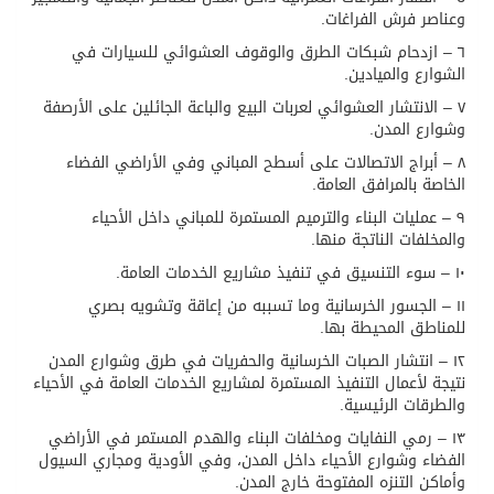
وعناصر فرش الفراغات.
٦ – ازدحام شبكات الطرق والوقوف العشوائي للسيارات في
الشوارع والميادين.
٧ – الانتشار العشوائي لعربات البيع والباعة الجائلين على الأرصفة
وشوارع المدن.
٨ – أبراج الاتصالات على أسطح المباني وفي الأراضي الفضاء
الخاصة بالمرافق العامة.
٩ – عمليات البناء والترميم المستمرة للمباني داخل الأحياء
والمخلفات الناتجة منها.
١٠ – سوء التنسيق في تنفيذ مشاريع الخدمات العامة.
١١ – الجسور الخرسانية وما تسببه من إعاقة وتشويه بصري
للمناطق المحيطة بها.
١٢ – انتشار الصبات الخرسانية والحفريات في طرق وشوارع المدن
نتيجة لأعمال التنفيذ المستمرة لمشاريع الخدمات العامة في الأحياء
والطرقات الرئيسية.
١٣ – رمي النفايات ومخلفات البناء والهدم المستمر في الأراضي
الفضاء وشوارع الأحياء داخل المدن، وفي الأودية ومجاري السيول
وأماكن التنزه المفتوحة خارج المدن.