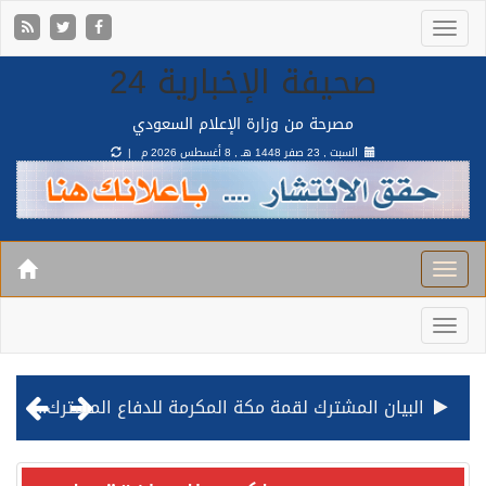
صحيفة الإخبارية 24
مصرحة من وزارة الإعلام السعودي
السبت , 23 صفر 1448 هـ ,
8 أغسطس 2026 م |
البيان المشترك لقمة مكة المكرمة للدفاع المشترك بين المملكة وتركيا وباكستان
قيادة القوات المشتركة للتحالف: نفذنا عملية رد عسكري متناسبة لأهداف عسكرية مشروعة تابعة للمليشيا الحوثية الإرهابية في محافظة الحديدة