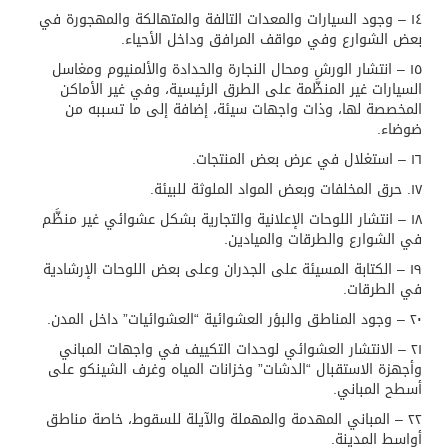
١٤ – وجود السيارات والمعدات التالفة والمتهالكة والمهجورة في
بعض الشوارع وفي مواقف المرافق وداخل الأحياء.
١٥ – انتشار الورش ومحال النجارة والحدادة والألمنيوم ومغاسل
السيارات غير المنظَّمة على الطرق الرئيسية، وفي غير الأماكن
المخصصة لها، وذات واجهات سيئة، إضافة إلى ما تسببه من
ضوضاء.
١٦ – استغلال في عرض بعض المنتجات.
١٧. حرق المخلفات وبعض المواد الملوثة للبيئة.
١٨ – انتشار اللوحات الإعلانية والتجارية بشكل عشوائي غير منظَّم
في الشوارع والطرقات والميادين.
١٩ – الكتابة المسيئة على الجدران وعلى بعض اللوحات الإرشادية
في الطرقات.
٢٠ – وجود المناطق والبؤر العشوائية “العشوائيات” داخل المدن.
٢١ – الانتشار العشوائي لوحدات التكييف في واجهات المباني
وأجهزة الاستقبال “الدشات” وخزانات المياه وغرف الشينكو على
أسطح المباني.
٢٢ – المباني المهدمة والمهملة والآيلة للسقوط، خاصة مناطق
أواسط المدينة.