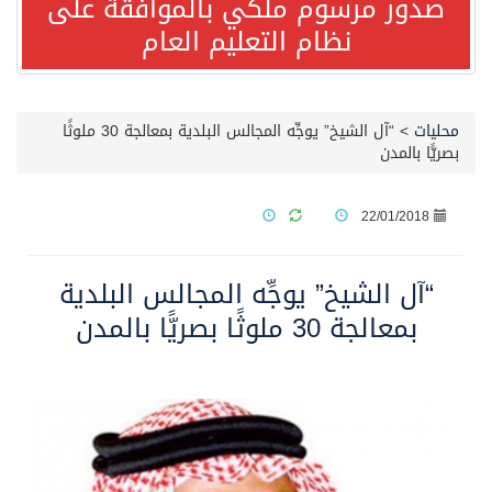
صدور مرسوم ملكي بالموافقة على
نظام التعليم العام
مصدر مسؤول بالهيئة العامة للنقل: استهداف السفينة السعودية NCC MASA خلال إبحارها في البحر الأحمر نتج عنه إصابة طفيفة في بدنها
صدور مرسوم ملكي بالموافقة على نظام التعليم العام
محليات
>
“آل الشيخ” يوجِّه المجالس البلدية بمعالجة 30 ملوثًا
بصريًّا بالمدن
مصدر مسؤول بالهيئة العامة للنقل: سلامة جميع أفراد طاقم سفينة (ENCELIA) وتم اتخاذ الإجراءات اللازمة لتأمينها
22/01/2018
وزارة الموارد البشرية والتنمية الاجتماعية تمدد مهلة تصحيح أوضاع رخص العمل حتى نهاية العام الحالي
“آل الشيخ” يوجِّه المجالس البلدية
خلال 3 أيام… التجمعات الصحية تتلقى رغبات أكثر من 87% من موظفي وزارة الصحة لعروض الانتقال
بمعالجة 30 ملوثًا بصريًّا بالمدن
سمو ولي العهد يتلقى اتصالًا هاتفيًا من رئيس الوزراء الباكستاني
الهيئة العامة للأمن الغذائي تكثف جهودها للحد من الفقد والهدر الغذائي خلال موسم حج 1447هـ