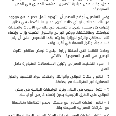
عاجل، وذلك ضمن مبادرة “تحسين المشهد الحضري في المدن
السعودية”.
وفي التفاصيل، أوضح المصدر أن التوجيه شمل حصر ما هو موجود
من تلك المظاهر، أو أي حالات أخرى قد يراها الأعضاء في نطاق
إشراف كل مجلس بلدي، والتنسيق في ذلك مع الأمانات والبلديات
لدراستها ومناقشتها، ووضع البرامج والحلول الكفيلة بإزالة وإخفاء
تلك المظاهر، والرفع للوزارة بما يتم بهذا الخصوص، على أن يتم
ذلك عاجلاً، وتنجز المهمة في أقرب وقت.
وجاءت القائمة التي أعدتها وزارة البلديات لبعض مظاهر التلوث
البصري في المدن السعودية – كالآتي:
١ – سوء التخطيط العمراني وتباين الاستعمالات المتجاورة داخل
المدن.
٢ – تنافر واجهات المباني وألوانها، واختلاف مواد التكسية والطرز
المعمارية غير المتجانسة مع بعضها.
٣ – كثرة العيوب في البناء، وترك الواجهات الجانبية في بعض
المباني على الطرق الرئيسية بدون إكساء خارجي أو لياسة.
٤ – تنافر ارتفاعات المباني مع بعضها، وعدم انتظامها وتناسبها
مع الفراغات العمرانية المحيطة بها.
٥ – افتقار الفراغات العمرانية داخل المدن للعناصر الجمالية والتشجير