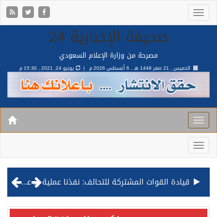
صحيفة الإخبارية 24
مصرحة من وزارة الإعلام السعودي
الخميس , 21 صفر 1448 هـ ,
6 أغسطس 2026 م |
يونيو 24, 2021 , 15:30 م
قيادة القوات المشتركة للتحالف: نفذنا عملية رد عسكري متناسبة لأهداف عسكرية مشروعة تابعة للمليشيا الحوثية الإرهابية في محافظة الحديدة
مصدر مسؤول بالهيئة العامة للنقل: استهداف السفينة السعودية NCC MASA خلال إبحارها في البحر الأحمر نتج عنه إصابة طفيفة في بدنها