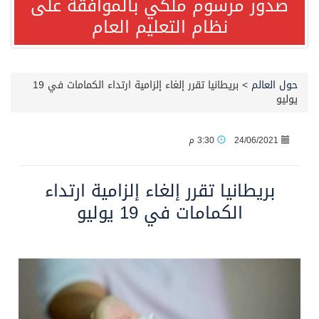
صدور مرسوم ملكي بالموافقة على
نظام التعليم العام
صدور مرسوم ملكي بالموافقة على نظام التعليم العام
مصدر مسؤول بالهيئة العامة للنقل: سلامة جميع أفراد طاقم سفينة (ENCELIA) وتم اتخاذ الإجراءات اللازمة لتأمينها
حول العالم
>
بريطانيا تقرر إلغاء إلزامية ارتداء الكمامات في 19
يوليو
وزارة الموارد البشرية والتنمية الاجتماعية تمدد مهلة تصحيح أوضاع رخص العمل حتى نهاية العام الحالي
24/06/2021
3:30 م
خلال 3 أيام… التجمعات الصحية تتلقى رغبات أكثر من 87% من موظفي وزارة الصحة لعروض الانتقال
بريطانيا تقرر إلغاء إلزامية ارتداء
سمو ولي العهد يتلقى اتصالًا هاتفيًا من رئيس الوزراء الباكستاني
الكمامات في 19 يوليو
الهيئة العامة للأمن الغذائي تكثف جهودها للحد من الفقد والهدر الغذائي خلال موسم حج 1447هـ
محافظ عفيف يؤدي صلاة عيد الأضحى