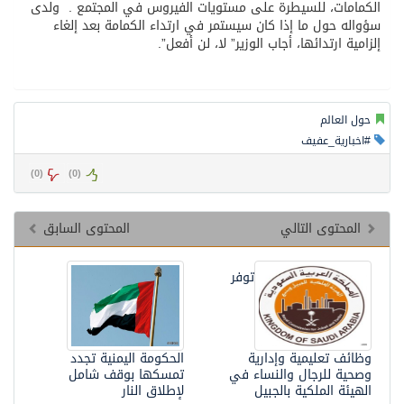
الكمامات، للسيطرة على مستويات الفيروس في المجتمع . ولدى
سؤواله حول ما إذا كان سيستمر في ارتداء الكمامة بعد إلغاء
إلزامية ارتدائها، أجاب الوزير” لا، لن أفعل”.
حول العالم
#اخبارية_عفيف
)
0
(
)
0
(
المحتوى التالي
المحتوى السابق
توفر
وظائف تعليمية وإدارية
الحكومة اليمنية تجدد
وصحية للرجال والنساء في
تمسكها بوقف شامل
الهيئة الملكية بالجبيل
لإطلاق النار