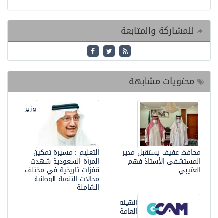
للمشاركة والمتابعة
محتويات مشابهة
وزير
محافظ عفيف يستقبل مدير
التعليم : مسيرة تمكين
المستشفى الأستاذ فهم
المرأة السعودية شهدت
العتيبي
قفزات تاريخية في مختلف
مجالات التنمية الوطنية
الشاملة
الهيئة
العامة