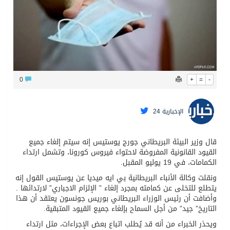
الشيخ علي الحذيفي في خطبة عرفة: الحج فريضة تتجلى فيها مظاهر التعارف والتآلف والتعاون والتكافل بين أهل الإسلام
0
+
=
-
الإخبارية 24
قال وزير البيئة البريطاني جورج يوستيس إنه سيتم إلغاء جميع
القيود القانونية المفروضة لاحتواء فيروس كورونا، وتشمل ارتداء
الكمامات، في 19 يوليو المقبل.
ونقلت وكالة الأنباء البريطانية بي ايه ميديا عن يوستيس القول إنه
يتطلع للتخلى عن كمامته بمجرد إلغاء ” الإلزام الاجباري” لارتدائها .
وأضافت أن رئيس الوزراء البريطاني بوريس جونسون يعتقد أن هذا
التاريخ” جيد” من أجل السماح بإلغاء جميع القيود المتبقية.
ويحذر الخبراء من أنه قد يُطلب اتباع بعض الإجراءات، مثل ارتداء