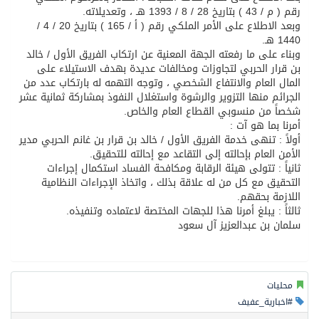
رقم ( م / 43 ) بتاريخ 28 / 8 / 1393 هـ ، وتعديلاته.
وبعد الاطلاع على الأمر الملكي رقم ( أ / 165 ) بتاريخ 20 / 4 /
1440 هـ.
وبناء على ما رفعته الجهة المعنية عن ارتكاب الفريق الأول / خالد
بن قرار الحربي لتجاوزات ومخالفات عديدة بهدف الاستيلاء على
المال العام والانتفاع الشخصي ، وتوجه التهمه له بارتكاب عدد من
الجرائم منها التزوير والرشوة واستغلال النفوذ بمشاركة ثمانية عشر
شخصاً من منسوبي القطاع العام والخاص.
أمرنا بما هو آت :
أولاً : تنهى خدمة الفريق الأول / خالد بن قرار بن غانم الحربي مدير
الأمن العام بإحالته إلى التقاعد مع إحالته للتحقيق.
ثانياً : تتولى هيئة الرقابة ومكافحة الفساد استكمال إجراءات
التحقيق مع كل من له علاقة بذلك ، واتخاذ الإجراءات النظامية
اللازمة بحقهم.
ثالثاً : يبلغ أمرنا هذا للجهات المختصة لاعتماده وتنفيذه.
سلمان بن عبدالعزيز آل سعود
محليات
#اخبارية_عفيف