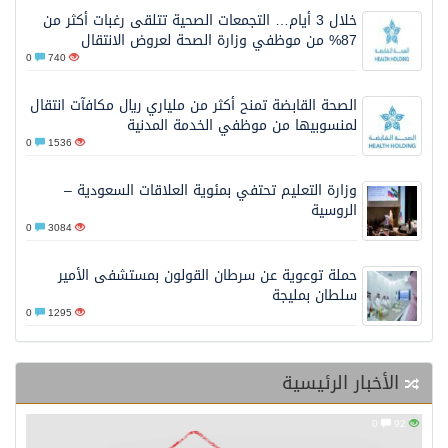
خلال 3 أيام… التجمعات الصحية تتلقى رغبات أكثر من
87% من موظفي وزارة الصحة لعروض الانتقال
0
740
الصحة القابضة تمنح أكثر من ملياري ريال مكافآت انتقال
لمنسوبيها من موظفي الخدمة المدنية
0
1536
وزارة التعليم تحتفي بمئوية العلاقات السعودية –
الروسية
0
3084
حملة توعوية عن سرطان القولون بمستشفى الأمير
سلطان بمليجة
0
1295
الأخبار الرئيسية
0
92