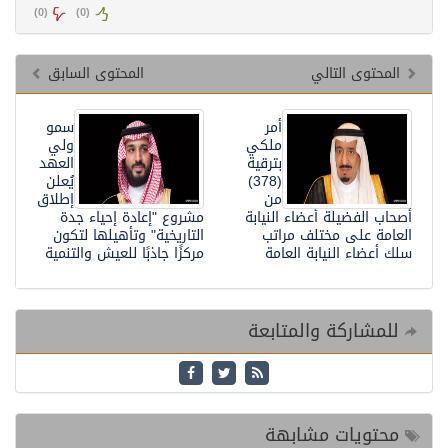
)
0
(
)
0
(
المحتوى التالي
المحتوى السابق
أمر
سمو
ملكي
ولي
بترقية
العهد
(378)
يُعلن
من
إطلاق
أصحاب الفضيلة أعضاء النيابة
مشروع "إعادة إحياء جدة
العامة على مختلف مراتب
التاريخية" وتأهيلها لتكون
سلك أعضاء النيابة العامة
مركزًا جاذبًا للعيش والتنمية
للمشاركة والمتابعة
محتويات مشابهة