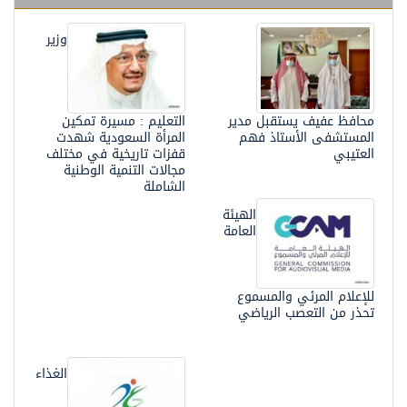
وزير
محافظ عفيف يستقبل مدير
التعليم : مسيرة تمكين
المستشفى الأستاذ فهم
المرأة السعودية شهدت
العتيبي
قفزات تاريخية في مختلف
مجالات التنمية الوطنية
الشاملة
الهيئة
العامة
للإعلام المرئي والمسموع
تحذر من التعصب الرياضي
الغذاء