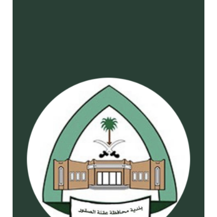
الشيخ علي الحذيفي في خطبة عرفة: الحج فريضة تتجلى فيها مظاهر التعارف والتآلف والتعاون والتكافل بين أهل الإسلام