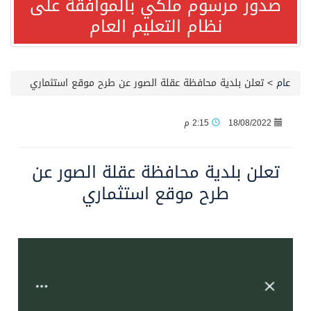
صدور مرسوم ملكي بالموافقة على
نظام التعليم العام
صدور مرسوم ملكي بالموافقة على نظام التعليم العام
مصدر مسؤول بالهيئة العامة للنقل: سلامة جميع أفراد طاقم سفينة (ENCELIA) وتم اتخاذ الإجراءات اللازمة لتأمينها
عام
>
تعلن بلدية محافظة عقلة الصور عن طرح موقع استثماري
وزارة الموارد البشرية والتنمية الاجتماعية تمدد مهلة تصحيح أوضاع رخص العمل حتى نهاية العام الحالي
18/08/2022
2:15 م
خلال 3 أيام… التجمعات الصحية تتلقى رغبات أكثر من 87% من موظفي وزارة الصحة لعروض الانتقال
تعلن بلدية محافظة عقلة الصور عن
طرح موقع استثماري
سمو ولي العهد يتلقى اتصالًا هاتفيًا من رئيس الوزراء الباكستاني
الهيئة العامة للأمن الغذائي تكثف جهودها للحد من الفقد والهدر الغذائي خلال موسم حج 1447هـ
محافظ عفيف يؤدي صلاة عيد الأضحى