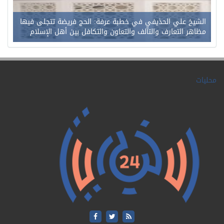
الشيخ علي الحذيفي في خطبة عرفة: الحج فريضة تتجلى فيها
مظاهر التعارف والتآلف والتعاون والتكافل بين أهل الإسلام
محليات