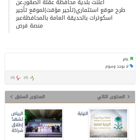
اعلنت
بلدية
محافظة
عقلة
الصقور
،عن
طرح
موقع
استثماري(تأجير
مؤقت)لموقع
تأجير
اسكوترات
بالحديقة
العامة
بالمحافظة
عبر
منصة
فرص
عام
لا يوجد وسوم
)
0
(
)
0
(
المحتوى التالي
المحتوى السابق
النيابة
الرياض
تشهدُ
إطلاقَ
شراكة