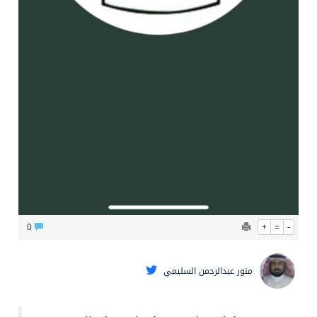
0
+
=
-
منور عبدالرحمن السليمي