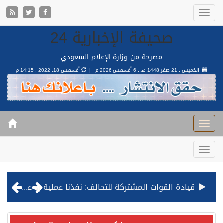
صحيفة الإخبارية 24
مصرحة من وزارة الإعلام السعودي
الخميس , 21 صفر 1448 هـ ,
6 أغسطس 2026 م |
أغسطس 18, 2022 , 14:15 م
قيادة القوات المشتركة للتحالف: نفذنا عملية رد عسكري متناسبة لأهداف عسكرية مشروعة تابعة للمليشيا الحوثية الإرهابية في محافظة الحديدة
مصدر مسؤول بالهيئة العامة للنقل: استهداف السفينة السعودية NCC MASA خلال إبحارها في البحر الأحمر نتج عنه إصابة طفيفة في بدنها