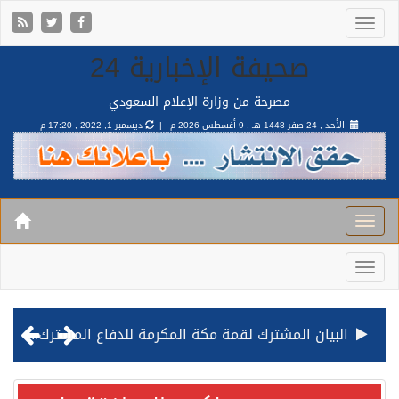
صحيفة الإخبارية 24
مصرحة من وزارة الإعلام السعودي
الأحد , 24 صفر 1448 هـ ,
9 أغسطس 2026 م |
ديسمبر 1, 2022 , 17:20 م
البيان المشترك لقمة مكة المكرمة للدفاع المشترك بين المملكة وتركيا وباكستان
قيادة القوات المشتركة للتحالف: نفذنا عملية رد عسكري متناسبة لأهداف عسكرية مشروعة تابعة للمليشيا الحوثية الإرهابية في محافظة الحديدة