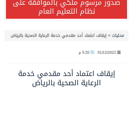
صدور مرسوم ملكي بالموافقة على
نظام التعليم العام
مصدر مسؤول بالهيئة العامة للنقل: استهداف السفينة السعودية NCC MASA خلال إبحارها في البحر الأحمر نتج عنه إصابة طفيفة في بدنها
صدور مرسوم ملكي بالموافقة على نظام التعليم العام
محليات
>
إيقاف اعتماد أحد مقدمي خدمة الرعاية الصحية بالرياض
مصدر مسؤول بالهيئة العامة للنقل: سلامة جميع أفراد طاقم سفينة (ENCELIA) وتم اتخاذ الإجراءات اللازمة لتأمينها
01/12/2022
5:20 م
وزارة الموارد البشرية والتنمية الاجتماعية تمدد مهلة تصحيح أوضاع رخص العمل حتى نهاية العام الحالي
إيقاف اعتماد أحد مقدمي خدمة
الرعاية الصحية بالرياض
خلال 3 أيام… التجمعات الصحية تتلقى رغبات أكثر من 87% من موظفي وزارة الصحة لعروض الانتقال
سمو ولي العهد يتلقى اتصالًا هاتفيًا من رئيس الوزراء الباكستاني
الهيئة العامة للأمن الغذائي تكثف جهودها للحد من الفقد والهدر الغذائي خلال موسم حج 1447هـ