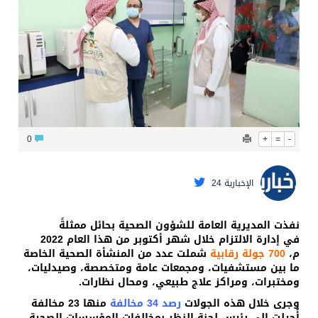
محافظ عفيف يؤدي صلاة عيد الأضحى
0
+
=
-
الإخبارية 24
نفذت المديرية العامة للشؤون الصحية بحائل ممثلةً
في إدارة الالتزام خلال شهر أكتوبر من هذا العام 2022
م،
700 ‏جولة رقابية
شملت عدد من المنشأة الصحية الخاصة
ما بين مستشفيات، ومجمعات عامة ومتخصصة، وصيدليات،
‏ومختبرات، ومراكز علاج طبيعي، ومحال نظارات.‏
‏وجرى خلال هذه الجولات
رصد 34 مخالفة
منها 23 مخالفة
أُحيلت ‏إلى رئيس لجنة النظر بمخالفات المؤسسات ‏الصحية