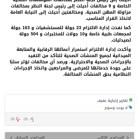
الخاصة و 9 ‏مخالفات أُحيلت إلى رئيس لجنة النظر بمخالفات
‏مزاولة المهن الصحية، ومخالفتين أُحيلت ‏إلى ‏النيابة العامة
لاتخاذ القرار المناسب.‎
كما نفذت إدارة الالتزام 23 جولة للمستشفيات و 163 جولة
لمجمعات طبية خاصة و‏‏10 جولات للمختبرات و 504 جولة
لصيدليات.
وأكدت إدارة الالتزام استمرار أعمالها ‏الرقابية والمتابعة
الميدانية لجميع المنشآت الصحية للتأكد من التقيد
‏بالإجراءات ‏الصحية والاحترازية، ورصد أي مخالفات تؤثر سلبًا
على جودة خدماتها للمرضى ‏والمراجعين واتخاذ ‏الإجراءات
النظامية بحق المنشآت المخالفة.
تقارير إخبارية عفيف
لا يوجد وسوم
)
0
(
)
0
(
المحتوى التالي
المحتوى السابق