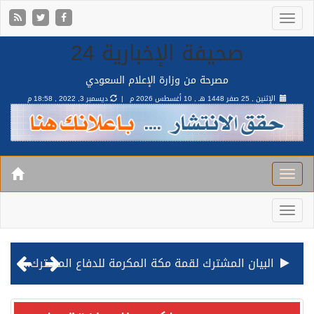
صحيفة الإخبارية 24
مصرحة من وزارة الإعلام السعودي
الإثنين , 25 صفر 1448 هـ ,
10 أغسطس 2026 م |
ديسمبر 3, 2022 , 18:58 م
البيان المشترك لقمة مكة المكرمة للدفاع المشترك بين المملكة وتركيا وباكستان
قيادة القوات المشتركة للتحالف: نفذنا عملية رد عسكري متناسبة لأهداف عسكرية مشروعة تابعة للمليشيا الحوثية الإرهابية في محافظة الحديدة