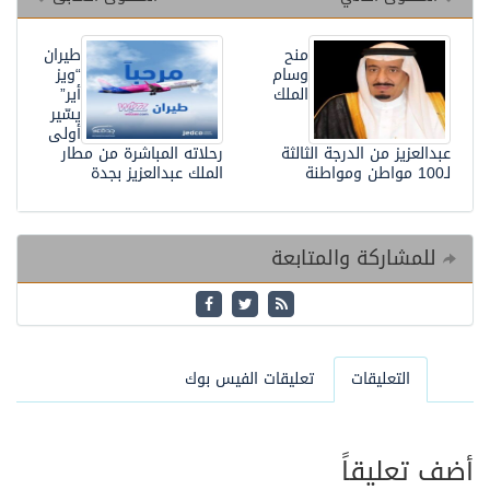
منح
طيران
وسام
“ويز
الملك
أير”
يسّير
أولى
عبدالعزيز من الدرجة الثالثة
رحلاته المباشرة من مطار
لـ100 مواطن ومواطنة
الملك عبدالعزيز بجدة
للمشاركة والمتابعة
التعليقات
تعليقات الفيس بوك
أضف تعليقاً