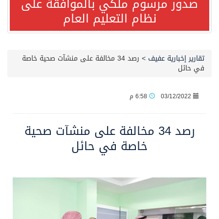
صدور مرسوم ملكي بالموافقة على
نظام التعليم العام
مصدر مسؤول بالهيئة العامة للنقل: استهداف السفينة السعودية NCC MASA خلال إبحارها في البحر الأحمر نتج عنه إصابة طفيفة في بدنها
صدور مرسوم ملكي بالموافقة على نظام التعليم العام
تقارير إخبارية عفيف
>
رصد 34 مخالفة على منشآت صحية خاصة
في حائل
مصدر مسؤول بالهيئة العامة للنقل: سلامة جميع أفراد طاقم سفينة (ENCELIA) وتم اتخاذ الإجراءات اللازمة لتأمينها
03/12/2022
6:58 م
وزارة الموارد البشرية والتنمية الاجتماعية تمدد مهلة تصحيح أوضاع رخص العمل حتى نهاية العام الحالي
رصد 34 مخالفة على منشآت صحية
خلال 3 أيام… التجمعات الصحية تتلقى رغبات أكثر من 87% من موظفي وزارة الصحة لعروض الانتقال
خاصة في حائل
سمو ولي العهد يتلقى اتصالًا هاتفيًا من رئيس الوزراء الباكستاني
الهيئة العامة للأمن الغذائي تكثف جهودها للحد من الفقد والهدر الغذائي خلال موسم حج 1447هـ