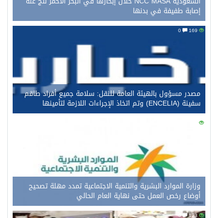
السعودية NCC MASA خلال إبحارها في البحر الأحمر نتج عنه
إصابة طفيفة في بدنها
0
169
مصدر مسؤول بالهيئة العامة للنقل: سلامة جميع أفراد طاقم
سفينة (ENCELIA) وتم اتخاذ الإجراءات اللازمة لتأمينها
0
149
وزارة الموارد البشرية والتنمية الاجتماعية تمدد مهلة تصحيح
أوضاع رخص العمل حتى نهاية العام الحالي
0
123