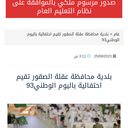
صدور مرسوم ملكي بالموافقة على
نظام التعليم العام
صدور مرسوم ملكي بالموافقة على نظام التعليم العام
مصدر مسؤول بالهيئة العامة للنقل: سلامة جميع أفراد طاقم سفينة (ENCELIA) وتم اتخاذ الإجراءات اللازمة لتأمينها
عام
>
بلدية محافظة عقلة الصقور تقيم احتفالية باليوم
الوطني93
وزارة الموارد البشرية والتنمية الاجتماعية تمدد مهلة تصحيح أوضاع رخص العمل حتى نهاية العام الحالي
25/09/2023
3:11 ص
خلال 3 أيام… التجمعات الصحية تتلقى رغبات أكثر من 87% من موظفي وزارة الصحة لعروض الانتقال
بلدية محافظة عقلة الصقور تقيم
سمو ولي العهد يتلقى اتصالًا هاتفيًا من رئيس الوزراء الباكستاني
احتفالية باليوم الوطني93
الهيئة العامة للأمن الغذائي تكثف جهودها للحد من الفقد والهدر الغذائي خلال موسم حج 1447هـ
محافظ عفيف يؤدي صلاة عيد الأضحى