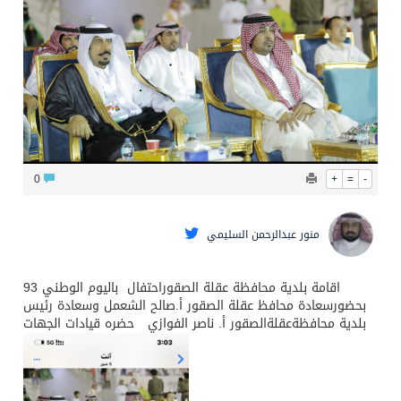
الشيخ علي الحذيفي في خطبة عرفة: الحج فريضة تتجلى فيها مظاهر التعارف والتآلف والتعاون والتكافل بين أهل الإسلام
0
+
=
-
منور عبدالرحمن السليمي
اقامة بلدية محافظة عقلة الصقوراحتفال باليوم الوطني 93
بحضورسعادة محافظ عقلة الصقور أ.صالح الشعمل وسعادة رئيس
⁧‫بلدية محافظةعقلةالصقور‬⁩ أ. ناصر الفوازي ⁧حضره قيادات الجهات