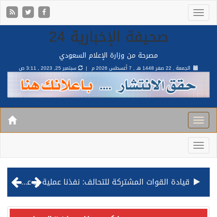
صحيفة الإخبارية 24
مصرحة من وزارة الإعلام السعودي
الجمعة , 22 صفر 1448 هـ ,
7 أغسطس 2026 م |
سبتمبر 25, 2023 , 3:11 ص
قيادة القوات المشتركة للتحالف: نفذنا عملية رد عسكري متناسبة لأهداف عسكرية مشروعة تابعة للمليشيا الحوثية الإرهابية في محافظة الحديدة
مصدر مسؤول بالهيئة العامة للنقل: استهداف السفينة السعودية NCC MASA خلال إبحارها في البحر الأحمر نتج عنه إصابة طفيفة في بدنها