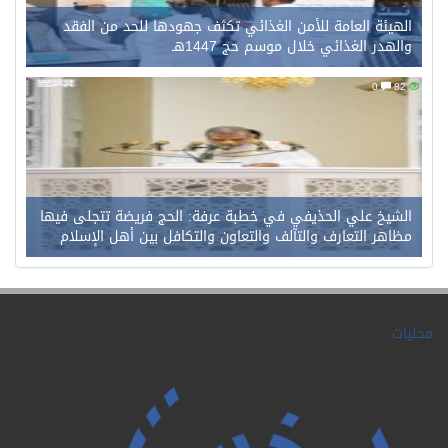
الهيئة العامة للأمن الغذائي تكثف جهودها للحد من الفقد
والهدر الغذائي خلال موسم حج 1447هـ
0
82
الشيخ علي الحذيفي في خطبة عرفة: الحج فريضة تتجلى فيها
مظاهر التعارف والتآلف والتعاون والتكافل بين أهل الإسلام
محليات