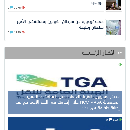
الروسية
0
3076
حملة توعوية عن سرطان القولون بمستشفى الأمير
سلطان بمليجة
0
1290
الأخبار الرئيسية
0
127
مصدر مسؤول بالهيئة العامة للنقل: استهداف السفينة
السعودية NCC MASA خلال إبحارها في البحر الأحمر نتج عنه
إصابة طفيفة في بدنها
0
113