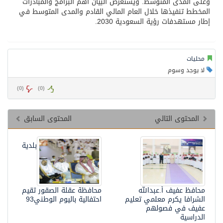
وعلى المدى المتوسط. ويستعرض البيان أهم البرامج والمبادرات
المخطط تنفيذها خلال العام المالي القادم والمدى المتوسط في
إطار مستهدفات رؤية السعودية 2030.
محليات
لا يوجد وسوم
)
0
(
)
0
(
المحتوى التالي
المحتوى السابق
بلدية
محافظ عفيف أ.عبدالله
محافظة عقلة الصقور تقيم
الشرافا يكرم معلمي تعليم
احتفالية باليوم الوطني93
عفيف في فصولهم
الدراسية