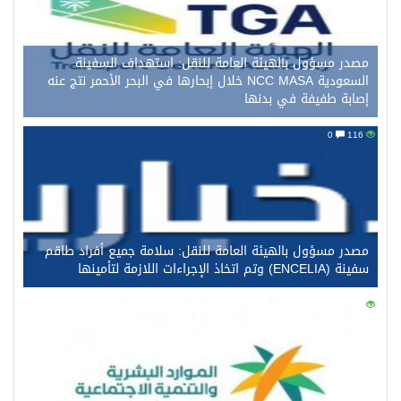
مصدر مسؤول بالهيئة العامة للنقل: استهداف السفينة
السعودية NCC MASA خلال إبحارها في البحر الأحمر نتج عنه
إصابة طفيفة في بدنها
0
116
مصدر مسؤول بالهيئة العامة للنقل: سلامة جميع أفراد طاقم
سفينة (ENCELIA) وتم اتخاذ الإجراءات اللازمة لتأمينها
0
101