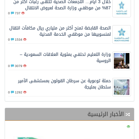
خلال 3 أيام… التجمعات الصحية تتلقى رغبات أكثر من
87% من موظفي وزارة الصحة لعروض الانتقال
0
737
الصحة القابضة تمنح أكثر من ملياري ريال مكافآت انتقال
لمنسوبيها من موظفي الخدمة المدنية
0
1534
وزارة التعليم تحتفي بمئوية العلاقات السعودية –
الروسية
0
3079
حملة توعوية عن سرطان القولون بمستشفى الأمير
سلطان بمليجة
0
1292
الأخبار الرئيسية
0
130