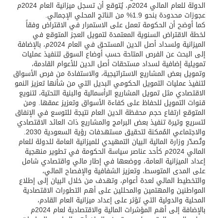
الدولة للعام المالي 2024م، يُتوقع أن تسجل ميزانية العام 2024م
عجوزات محدودة بنحو 1.9% من الناتج المحلي الإجمالي.
كما أوضح أن الحكومة تعمل على الاستمرار في الاقتراض وفقاً
لخطة الاقتراض السنوية المعتمدة لتمويل العجز المتوقع في
الميزانية ولسداد أصل الدين المستحق في العام 2024م، بالإضافة
إلى البحث عن الفرص المتاحة حسب أوضاع السوق لتنفيذ عمليات
تمويلية إضافية لسداد مستحقات أصل الدين للأعوام القادمة،
وتمويل بعض المشاريع الاستراتيجية، والاستفادة من فرص الأسواق
لتنفيذ عمليات التمويل الحكومي البديل التي من شأنها تعزيز النمو
الاقتصادي مثل تمويل المشاريع الرأسمالية والبنية التحتية، لتنويع
قنوات التمويل للحفاظ على كفاءة الأسواق وتعزيز عمقها. ومن
المتوقع ارتفاع حجم محفظة الدين العام نتيجة للتوسع في الإنفاق
لتسريع وتيرة تنفيذ بعض البرامج والمشاريع ذات العائد الاقتصادي
والاجتماعي المُمكنة لتحقيق مستهدفات رؤية السعودية 2030.
وتُصدّر وزارة المالية البيان التمهيدي للميزانية العامة للدولة للعام
المالي 2024م كأحد عناصر سياسة الحكومة في تطوير منهجية
إعداد الميزانية العامة، ووضعها في إطار مالي واقتصادي شامل
على المدى المتوسط، وتعزيز الشفافية والإفصاح المالي،
والتخطيط المالي لعدة أعوام، وتهدف من خلال البيان إلى إطلاع
المواطنين والمهتمين والمحللين على أهم التطورات الاقتصادية
المحلية والدولية التي تؤثر على إعداد ميزانية العام القادم،
بالإضافة إلى أهم المؤشرات المالية والاقتصادية لعام 2024م