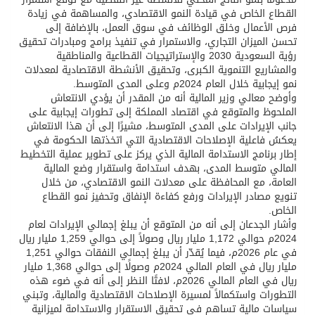
القطاع الخاص في قيادة النمو الاقتصادي، والمساهمة في زيادة
فرص الأعمال وخلق الوظائف في سوق العمل، بالإضافة إلى
تحسن الميزان التجاري، والاستمرار في تنفيذ برامج ومبادرات تحقيق
رؤية السعودية 2030 والإستراتيجيات القطاعية والمناطقية
والمشاريع التنموية الكبرى، وتحقيق الأنشطة الاقتصادية لمعدلات
نمو إيجابية خلال العام 2024م وعلى المدى المتوسط.
وأوضح معالي وزير المالية أنه من المقدر أن يؤدي الانتعاش
الملحوظ والمتوقع في اقتصاد المملكة إلى تطورات إيجابية على
جانب الإيرادات على المدى المتوسط، مشيرًا إلى أن هذا الانتعاش
يعكسُ فاعلية الإصلاحات الاقتصادية التي اتخذتها الحكومة في
إطار برنامج الاستدامة المالية الذي يركز على تطوير عملية التخطيط
المالي متوسط المدى، بهدف استدامة واستقرار وضع المالية
العامة، مع المحافظة على معدلات النمو الاقتصادي، من خلال
تنويع مصادر الإيرادات ورفع كفاءة الإنفاق وتحفيز نمو القطاع
الخاص.
وأشار الجدعان إلى أنه من المتوقع أن يبلغ إجمالي الإيرادات لعام
2024م حوالي 1,172 مليار ريال وصولاً إلى حوالي 1,259 مليار ريال
في عام 2026م، فيما يُقدّر أن يبلغ إجمالي النفقات حوالي 1,251
مليار ريال في العام المالي 2024م وصولًا إلى حوالي 1,368 مليار
ريال في العام المالي 2026م، لافتًا النظر إلى أنه في ضوء هذه
التطورات واستكمالاً لمسيرة الإصلاحات الاقتصادية والمالية، وتبني
سياسات مالية تساهم في تحقيق الاستقرار والاستدامة لميزانية