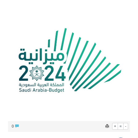
0
+
=
-