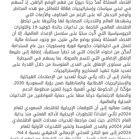
اقتصاد المملكة تُعدّ جزءًا حيويًا من فهم الوضع الراهن، إذ تُسهم
في تبني سياسات وإستراتيجيات فعّالة للتعامُل مع هذه المخاطر.
وأوضح الجدعان أنه على الرغم من المخاوف والأزمات التي
يشهدها العالم والتحديات المصاحبة لها وتأثيرها على تباطؤ
الاقتصاد العالمي الناجمة عن تداعيات جائحة كوفيد-19 والتوترات
الجيوسياسية التي أثّرت سلبًا على سلاسل الإمداد العالمية، إلا أن
اقتصاد المملكة يتمتع بوضع مالي متين، مع وجود مساحة مالية
تتمثل في احتياطيات حكومية قوية ومستويات دين عامٍ مُستدامة
تُمكّن من احتواء الأزمات التي قد تطرأ مستقبلًا، إضافة إلى طبيعة
الإنفاق الإضافي التي تتسم بالمرونة، بما يسهم في السيطرة
على مستوى الإنفاق على المدى المتوسط من خلال القدرة على
تمديد فترة تنفيذ المشاريع والإستراتيجيات.
وأشار إلى أن ذلك يأتي نتيجةً للعديد من الإصلاحات الهيكلية
والإستراتيجيات القطاعية والمناطقية ضمن رؤية السعودية 2030،
مؤكّدًا أن الحكومة تولي أهمية كبيرة لتعزيز منظومة الدعم
والحماية الاجتماعية حرصًا منها على حماية المواطنين من التداعيات
المحلية والعالمية.
ولفت معاليه إلى أن التوقعات الإيجابية للاقتصاد السعودي للعام
2024م تأتي امتدادًا للتطورات الإيجابية لأدائه الفعلي منذ بداية
العام 2021م، حيث تمت مراجعة تقديرات معدلات النمو الاقتصادي
لعام 2024م والمدى المتوسط وتشير التقديرات الأولية للعام
2024م إلى نمو الناتج المحلي الإجمالي الحقيقي بنسبة 4.4%،
مدعومًا بنمو الناتج المحلي للأنشطة غير النفطية مع توقع استمرار