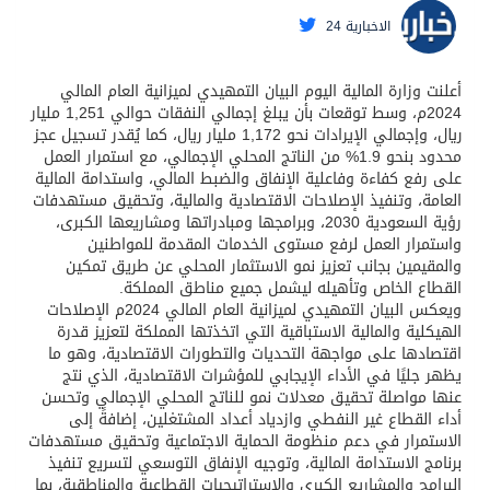
الاخبارية 24
أعلنت وزارة المالية اليوم البيان التمهيدي لميزانية العام المالي
2024م، وسط توقعات بأن يبلغ إجمالي النفقات حوالي 1,251 مليار
ريال، وإجمالي الإيرادات نحو 1,172 مليار ريال، كما يُقدر تسجيل عجز
محدود بنحو 1.9% من الناتج المحلي الإجمالي، مع استمرار العمل
على رفع كفاءة وفاعلية الإنفاق والضبط المالي، واستدامة المالية
العامة، وتنفيذ الإصلاحات الاقتصادية والمالية، وتحقيق مستهدفات
رؤية السعودية 2030، وبرامجها ومبادراتها ومشاريعها الكبرى،
واستمرار العمل لرفع مستوى الخدمات المقدمة للمواطنين
والمقيمين بجانب تعزيز نمو الاستثمار المحلي عن طريق تمكين
القطاع الخاص وتأهيله ليشمل جميع مناطق المملكة.
ويعكس البيان التمهيدي لميزانية العام المالي 2024م الإصلاحات
الهيكلية والمالية الاستباقية التي اتخذتها المملكة لتعزيز قدرة
اقتصادها على مواجهة التحديات والتطورات الاقتصادية، وهو ما
يظهر جليًا في الأداء الإيجابي للمؤشرات الاقتصادية، الذي نتج
عنها مواصلة تحقيق معدلات نمو للناتج المحلي الإجمالي وتحسن
أداء القطاع غير النفطي وازدياد أعداد المشتغلين، إضافةً إلى
الاستمرار في دعم منظومة الحماية الاجتماعية وتحقيق مستهدفات
برنامج الاستدامة المالية، وتوجيه الإنفاق التوسعي لتسريع تنفيذ
البرامج والمشاريع الكبرى والإستراتيجيات القطاعية والمناطقية، بما