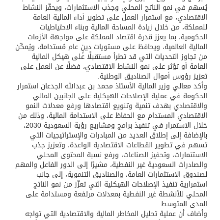
يُسهم في نمو الناتج المحلي وجذب الاستثمارات، ويحفّز النشاط
الاقتصادي، مع استمرار العمل على تطوير أداء المالية العامة
للمملكة، من خلال زيادة المساحة المالية وبناء الاحتياطيات
الحكومية، بما يعزز قدرة اقتصاد المملكة على مواجهة الأزمات
المالية العالمية، ويحافظ على مستويات دينٍ عام مُستدامة، ويُمكّن
من تجاوز التحديات التي قد تطرأ مستقبلًا على هيكل المالية
العامة أو تؤثر على نمو النشاط الاقتصادي، فضلًا عن العمل على
تعزيز رؤوس أموال الصناديق الوطنية.
وأكد معالي وزير المالية الأستاذ محمد بن عبدالله الجدعان استمرار
الحكومة في عملية الإصلاحات الهيكلية على الجانبين المالي
والاقتصادي بهدف تنمية وتنويع اقتصادها ورفع معدلات النمو
الاقتصادي المستدام مع الحفاظ على الاستدامة المالية، وذلك من
خلال الاستمرار في تنفيذ برامج ومشاريع رؤية السعودية 2030،
بالإضافة إلى إطلاق العديد من المبادرات والإستراتيجيات التي
تسهم في تطوير القطاعات الاقتصادية الواعدة، وتعزيز جذب
الاستثمارات، وتحفيز الصناعات، ورفع نسبة المحتوى المحلي
والصادرات السعودية غير النفطية، مشيرًا إلى الدور الفاعل والمهم
لصندوق الاستثمارات العامة، والصناديق التنموية، إلى جانب
استمرارية تنفيذ الإصلاحات الهيكلية التي تعزّز من نمو الناتج
المحلي للأنشطة غير النفطية بمعدلات مرتفعة ومستدامة على
المدى المتوسط.
وأضاف أن عملية تحليل المخاطر المالية والاقتصادية التي تواجه