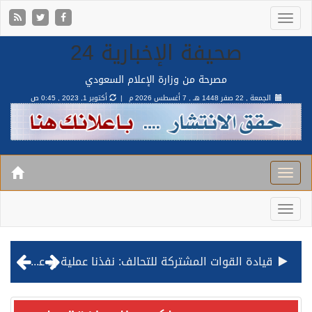
صحيفة الإخبارية 24
مصرحة من وزارة الإعلام السعودي
الجمعة , 22 صفر 1448 هـ ,
7 أغسطس 2026 م |
أكتوبر 1, 2023 , 0:45 ص
قيادة القوات المشتركة للتحالف: نفذنا عملية رد عسكري متناسبة لأهداف عسكرية مشروعة تابعة للمليشيا الحوثية الإرهابية في محافظة الحديدة
مصدر مسؤول بالهيئة العامة للنقل: استهداف السفينة السعودية NCC MASA خلال إبحارها في البحر الأحمر نتج عنه إصابة طفيفة في بدنها