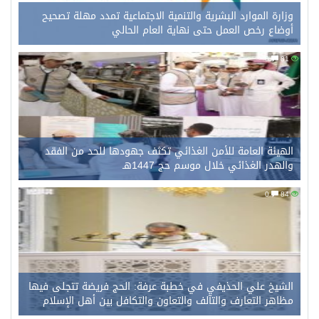
وزارة الموارد البشرية والتنمية الاجتماعية تمدد مهلة تصحيح
أوضاع رخص العمل حتى نهاية العام الحالي
0
81
الهيئة العامة للأمن الغذائي تكثف جهودها للحد من الفقد
والهدر الغذائي خلال موسم حج 1447هـ
0
84
الشيخ علي الحذيفي في خطبة عرفة: الحج فريضة تتجلى فيها
مظاهر التعارف والتآلف والتعاون والتكافل بين أهل الإسلام