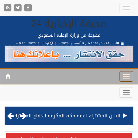
صحيفة الإخبارية 24
مصرحة من وزارة الإعلام السعودي
الأحد , 24 صفر 1448 هـ ,
9 أغسطس 2026 م |
نوفمبر 3, 2023 , 0:25 ص
قيادة القوات المشتركة للتحالف: نفذنا عملية رد عسكري متناسبة لأهداف عسكرية مشروعة تابعة للمليشيا الحوثية الإرهابية في محافظة الحديدة
مصدر مسؤول بالهيئة العامة للنقل: استهداف السفينة السعودية NCC MASA خلال إبحارها في البحر الأحمر نتج عنه إصابة طفيفة في بدنها