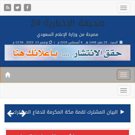
صحيفة الإخبارية 24
مصرحة من وزارة الإعلام السعودي
السبت , 23 صفر 1448 هـ ,
8 أغسطس 2026 م |
نوفمبر 13, 2023 , 13:59 م
قيادة القوات المشتركة للتحالف: نفذنا عملية رد عسكري متناسبة لأهداف عسكرية مشروعة تابعة للمليشيا الحوثية الإرهابية في محافظة الحديدة
مصدر مسؤول بالهيئة العامة للنقل: استهداف السفينة السعودية NCC MASA خلال إبحارها في البحر الأحمر نتج عنه إصابة طفيفة في بدنها