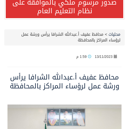
صدور مرسوم ملكي بالموافقة على
نظام التعليم العام
صدور مرسوم ملكي بالموافقة على نظام التعليم العام
مصدر مسؤول بالهيئة العامة للنقل: سلامة جميع أفراد طاقم سفينة (ENCELIA) وتم اتخاذ الإجراءات اللازمة لتأمينها
محليات
>
محافظ عفيف أ.عبدالله الشرافا يرأس ورشة عمل
لرؤساء المراكز بالمحافظة
وزارة الموارد البشرية والتنمية الاجتماعية تمدد مهلة تصحيح أوضاع رخص العمل حتى نهاية العام الحالي
13/11/2023
1:59 م
خلال 3 أيام… التجمعات الصحية تتلقى رغبات أكثر من 87% من موظفي وزارة الصحة لعروض الانتقال
محافظ عفيف أ.عبدالله الشرافا يرأس
سمو ولي العهد يتلقى اتصالًا هاتفيًا من رئيس الوزراء الباكستاني
ورشة عمل لرؤساء المراكز بالمحافظة
الهيئة العامة للأمن الغذائي تكثف جهودها للحد من الفقد والهدر الغذائي خلال موسم حج 1447هـ
محافظ عفيف يؤدي صلاة عيد الأضحى