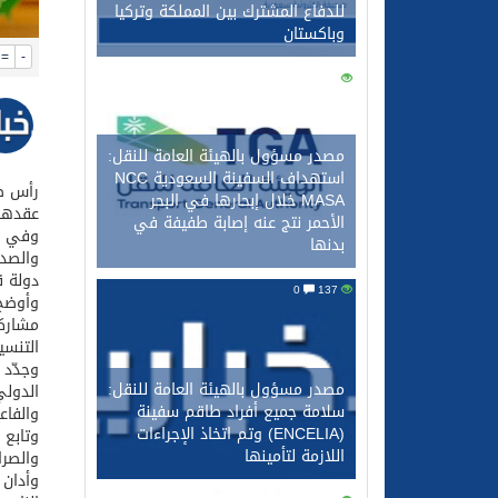
للدفاع المشترك بين المملكة وتركيا
وباكستان
=
-
0
148
مصدر مسؤول بالهيئة العامة للنقل:
استهداف السفينة السعودية NCC
رأس صا
MASA خلال إبحارها في البحر
عقدها 
الأحمر نتج عنه إصابة طفيفة في
وفي مس
بدنها
والصدي
دولة ق
0
137
وأوضح 
مشاركا
التنسي
وجدّد 
مصدر مسؤول بالهيئة العامة للنقل:
الدولي
سلامة جميع أفراد طاقم سفينة
والفاع
(ENCELIA) وتم اتخاذ الإجراءات
وتابع 
اللازمة لتأمينها
والصرا
وأدان 