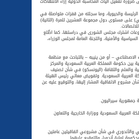
ى ضرورة تفعيل آليات المحاسبة الدولية إزاء الانتهاكات
الرئيسة والحيوية، وما سجلته من قفزات متواصلة في
اني) على مستوى دول مجموعة العشرين للمرة (الثانية)
ضوعات اشترك مجلس الشورى في دراستها، كما اطّلع
ياسية والأمنية، واللجنة العامة لمجلس الوزراء،
الاصطناعي – أو من ينيبه – بالتباحث مع منظمة
ية بين حكومة المملكة العربية السعودية والمركز
ربية والعلم والثقافة (اليونسكو) في شأن تصنيف
ملكة العربية السعودية. وتفويض معالي رئيس الهيئة
أن مشروع الاتفاقية المشار إليها، والتوقيع عليه عن
ة جمهورية سيراليون.
 العربية السعودية ووزارة الخارجية والتعاون
تيني والأندوري في شأن مشروعي اتفاقيتين عامتين
ومة إمارة أندورا، والتوقيع عليهما.