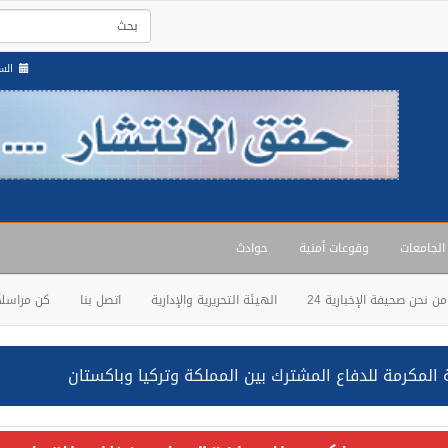
السبت , 3
 الجامعات
وقوعات أمنية
حوادث
من نحن صحيفة الإخبارية 24
الهيئة التحريرية والإدارية
اتصل بنا
كن مراسلاً
حالف: نفذنا عملية رد عسكري متناسبة لأهداف عسكرية مشروعة تابعة لل
ة السعودية NCC MASA خلال إبحارها في البحر الأحمر نتج عنه إصابة طفيفة في بدنها