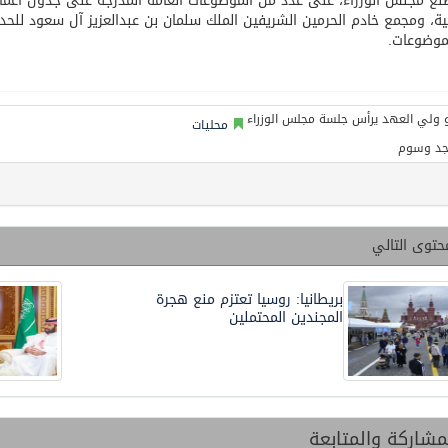
ّلع مجلس الوزراء، على عدد من الموضوعات العامة المدرجة على جدول أعماله،
ية، ومجمع خادم الحرمين الشريفين الملك سلمان بن عبدالعزيز آل سعود للحد
موضوعات.
محليات
جد وسوم
حتوى التالي
بريطانيا: روسيا تعتزم منع هجرة
المجندين المحتملين
شاركة والمتابعة