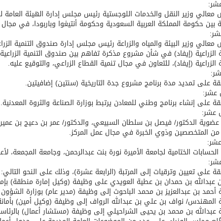
شر:
معالي وزير النقل والخدمات اللوجستية رئيس مجلس إدارة الهيئة العامة لل
ة بين حكومة المملكة العربية السعودية وحكومة أنتيغوا وباربودا، في مجال 
شر:
معالي وزير البيئة والمياه والزراعة رئيس مجلس إدارة صندوق التنمية الزرا
ة الزراعية (إيفاد) في شأن مشروع مذكرة تفاهم بين صندوق التنمية الزراعي
ة الزراعية (إيفاد)، للتعاون في مجال تنمية القطاع الزراعي، والتوقيع عليه.
شر:
قة على تمديد مدة برنامج مشروع جدة التاريخية (سنتين) إضافيتين.
عشر:
قة على إنشاء برنامج وطني للمعادن يرتبط بوزارة الصناعة والثروة المعدنية.
عشر:
عضوية الدكتور/ فيصل بن سلطان السبيعي، والدكتور/ عمر بن دعيج بن عمير
 من المتخصصين وذوي الخبرة في مجال عمل المركز.
عشر:
 الحسابات الختامية لجامعة الأميرة نورة بنت عبدالرحمن، وجامعة المجمعة، لأع
شر:
قة على تعيين وترقيات إلى المرتبة (الرابعة عشرة)، وذلك على النحو التالي:
ين عبدالله بن حمدان بن عطية العويدي على وظيفة (وكيل إمارة منطقة) بإما
ية أحمد بن عبدالعزيز بن محمد الباحوث إلى وظيفة (مدير عام) بوزارة الشؤون 
ية المهندس/ نواف بن علي بن عبدالله الرواف إلى وظيفة (وكيل أمين) بأمان
ية عبدالله بن محمد بن يحيى الشراحيلي إلى وظيفة (مستشار أعمال) بالرئاسة