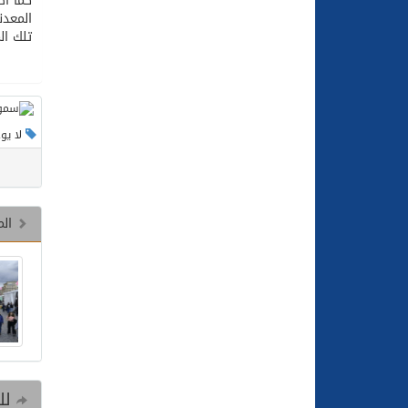
كما اط
المعدن
تلك ال
لا يو
الم
للم