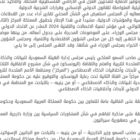
 وتوفير الحماية للمدنيين العزّل في الأراضي الفلسطينية المحتلة، والتأكيد عل
ئيلية المتواصلة للقانون الدولي الإنساني وقرارات الشرعية الدولية.
عاليه أن المجلس استعرض في الشأن المحلي تقارير أداء عدد من القطاعات 
سية والمؤشرات الدولية، مشيداً في هذا الإطار بتحقيق المملكة المركز (الث
، في مؤشر تنمية الاتصالات والتقنية 2024 الصادر عن الاتحاد الدولي للاتصالات.
 مجلس الوزراء، على الموضوعات المدرجة على جدول أعماله، من بينها مو
 انـتهى إليه كل من مجلس الشؤون الاقتصادية والتنمية، ومجلس الشؤون الس
الخبراء بمجلس الوزراء في شأنها، وقد انتهى المجلس إلى ما يلي:
صاحب السمو الملكي رئيس مجلس إدارة الهيئة السعودية للبيانات والذكاء 
المتحدة للتربية والعلم والثقافة (اليونسكو) في شأن مشروع الاتفاقية الثلاث
 لأبحاث وأخلاقيات الذكاء الاصطناعي (“المركز”) ومنظمة الأمم المتحدة للت
 مركزاً من الفئة الثانية تحت رعاية اليونسكو، والتوقيع عليه عن حكومة الم
ية للبيانات والذكاء الاصطناعي – أو من ينيبه – بالتباحث مع المنظمة في ش
 الدولي لأبحاث وأخلاقيات الذكاء الاصطناعي.
قة على اتفاقية عامة للتعاون بين حكومة المملكة العربية السعودية وحكوم
قة على مذكرة تفاهم في شأن المشاورات السياسية بين وزارة خارجية المملكة
 في جمهورية سيراليون.
صاحب السمو وزير الخارجية – أو من ينيبه – بالتباحث مع الجانبين الإسوا
ن بين حكومة المملكة العربية السعودية وكل من حكومة مملكة إسواتيني وحك