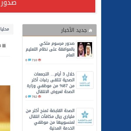
صدور 
24/07/2026
صدور مرسوم ملكي بالمواف
جديد الأخبار
محليا
23/07/2026
مصدر مسؤول بالهيئة العامة للنقل: سلامة 
صدور مرسوم ملكي
4
30/06/2026
وزارة الموارد البشرية وا
بالموافقة على نظام التعليم
العام
0
710
28/06/2026
خلال 3 أيام… التجمعات الصحية تتلقى رغبات أكثر من 87% من موظفي وزارة الصحة لعروض الانتقال
خلال 3 أيام… التجمعات
الصحية تتلقى رغبات أكثر
20/06/2026
سمو ولي العهد يتلقى اتصا
من 87% من موظفي وزارة
الصحة لعروض الانتقال
0
762
27/05/2026
الهيئة العامة للأمن الغذا
الصحة القابضة تمنح أكثر من
ملياري ريال مكافآت انتقال
27/05/2026
محافظ عفيف يؤدي صلاة 
لمنسوبيها من موظفي
الخدمة المدنية