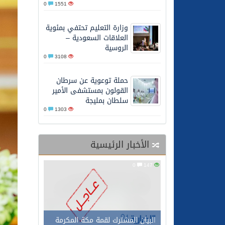
0
1551
07/08/2026
البيان المشترك لقمة مكة 
وزارة التعليم تحتفي بمئوية
العلاقات السعودية –
الروسية
0
3108
حملة توعوية عن سرطان
القولون بمستشفى الأمير
سلطان بمليجة
0
1303
الأخبار الرئيسية
0
147
البيان المشترك لقمة مكة المكرمة