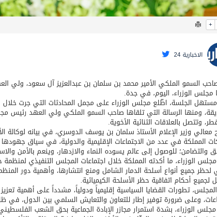
+
الاخبارية 24
حب السمو الملكي الأمير محمد بن سلمان بن عبدالعزيز آل سعود، ولي العه
مجلس الوزراء، اليوم، في جدة.
تهل الجلسة، اطّلع مجلس الوزراء على مجمل المحادثات التي جرت خلال الأ
قة، ومنها الرسالة التي تلقاها صاحب السمو الملكي ولي العهد رئيس مجل
طر، وتتصل بالعلاقات الثنائية الأخوية.
معالي وزير الإعلام الأستاذ سلمان بن يوسف الدوسري، في بيانه لوكالة الأ
ت المملكة في عدد من الاجتماعات الإقليمية والدولية، في سياق جهودها 
ق والتضامن؛ للوصول إلى عالم يسوده النماء والازدهار، وينعم بالأمن والاست
مجلس الوزراء، ما أكدته المملكة خلال اجتماعات المجلس التنفيذي لمنظمة ح
 لحظر جميع أنواع أسلحة الدمار الشامل ومنع انتشارها، وأهمية دور المنظم
ل لجميع أحكام اتفاقية حظر الأسلحة الكيميائية.
المجلس، تطورات القضايا السياسية إقليمياً ودولياً، مشدداً على أهمية تعزيز
عات، وعلى ضرورة توفير إطار للتعاون والتعايش السلمي بين الدول، في ظل
مجلس الوزراء، بشدة استمرار مجازر الإبادة الجماعية بحق الشعب الفلسطيني،