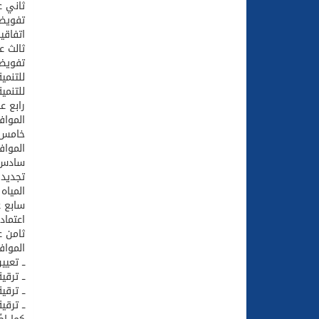
ثاني ع
تفويض 
اتفاقي
ثالث ع
تفويض 
للتنمي
للتنمي
رابع ع
المواف
خامس 
المواف
سادس 
تجديد 
المياه
سابع 
اعتماد
ثامن ع
المواف
ــ تعي
ــ ترق
ــ ترق
ــ ترق