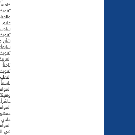
خامساً
تفويض 
والميا
عليه.
سادساً
تفويض 
شأن مش
سابعاً:
تفويض 
العربي
ثامناً:
تفويض 
التعلي
تاسعاً:
المواف
وهيئة 
عاشراً:
المواف
جمهوري
حادي 
المواف
في الم