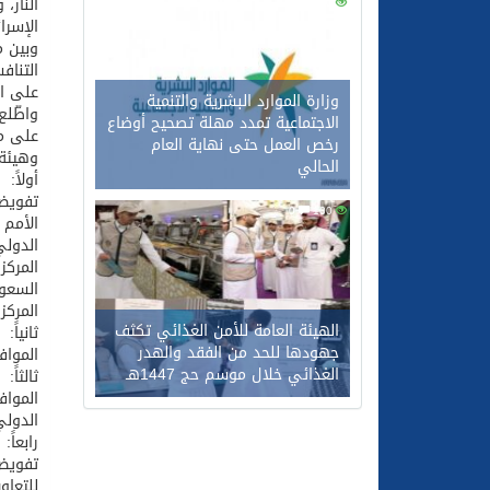
النار،
0
120
الإسرا
وبين م
التناف
على التوالي
وزارة الموارد البشرية والتنمية
واطّلع
الاجتماعية تمدد مهلة تصحيح أوضاع
على ما
رخص العمل حتى نهاية العام
وهيئة 
الحالي
أولاً:
تفويض 
0
100
الأمم 
الدولي
المركز
السعود
المركز
الهيئة العامة للأمن الغذائي تكثف
ثانياً:
جهودها للحد من الفقد والهدر
المواف
الغذائي خلال موسم حج 1447هـ
ثالثاً:
المواف
الدولي
رابعاً:
تفويض 
للتعاو