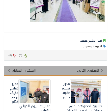
أخبار تعليم عفيف
لا يوجد وسوم
)
0
(
)
0
(
المحتوى التالي
المحتوى السابق
مدير
مدير
تعليم
تعليم
عفيف
عفيف
يكرم
يرعى
ختام
طالبين لحصولهما على
فعاليات اليوم الدولي
درجات عالية في القدرات
للتعليم