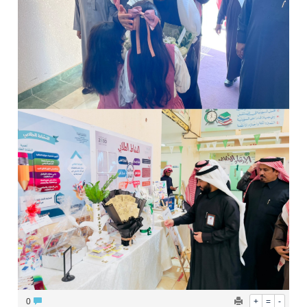
0
+
=
-