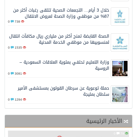
خلال 3 أيام… التجمعات الصحية تتلقى رغبات أكثر من
87% من موظفي وزارة الصحة لعروض الانتقال
0
738
الصحة القابضة تمنح أكثر من ملياري ريال مكافآت انتقال
لمنسوبيها من موظفي الخدمة المدنية
0
1535
وزارة التعليم تحتفي بمئوية العلاقات السعودية –
الروسية
0
3081
حملة توعوية عن سرطان القولون بمستشفى الأمير
سلطان بمليجة
0
1294
الأخبار الرئيسية
0
79