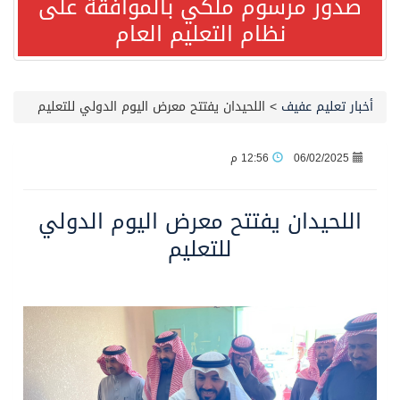
صدور مرسوم ملكي بالموافقة على
مصدر مسؤول بالهيئة العامة للنقل: استهداف السفينة السعودية NCC MASA خلال إبحارها في البحر الأحمر نتج عنه إصابة طفيفة في بدنها
نظام التعليم العام
صدور مرسوم ملكي بالموافقة على نظام التعليم العام
أخبار تعليم عفيف
>
اللحيدان يفتتح معرض اليوم الدولي للتعليم
مصدر مسؤول بالهيئة العامة للنقل: سلامة جميع أفراد طاقم سفينة (ENCELIA) وتم اتخاذ الإجراءات اللازمة لتأمينها
06/02/2025
12:56 م
وزارة الموارد البشرية والتنمية الاجتماعية تمدد مهلة تصحيح أوضاع رخص العمل حتى نهاية العام الحالي
اللحيدان يفتتح معرض اليوم الدولي
خلال 3 أيام… التجمعات الصحية تتلقى رغبات أكثر من 87% من موظفي وزارة الصحة لعروض الانتقال
للتعليم
سمو ولي العهد يتلقى اتصالًا هاتفيًا من رئيس الوزراء الباكستاني
الهيئة العامة للأمن الغذائي تكثف جهودها للحد من الفقد والهدر الغذائي خلال موسم حج 1447هـ
محافظ عفيف يؤدي صلاة عيد الأضحى