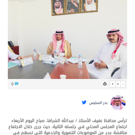
قيادة القوات المشتركة للتحالف: نفذنا عملية رد عسكري متناسبة لأهداف عسكرية مشروعة تابعة للمليشيا الحوثية الإرهابية في محافظة الحديدة
0
+
=
-
بدر السليس
ترأس محافظ عفيف الأستاذ / عبدالله الشرافا، صباح اليوم الأربعاء
اجتماع المجلس المحلي في جلسته الثانية، حيث جرى خلال الاجتماع
مناقشة عددٍ من الموضوعات التنموية والخدمية التي تسهم في