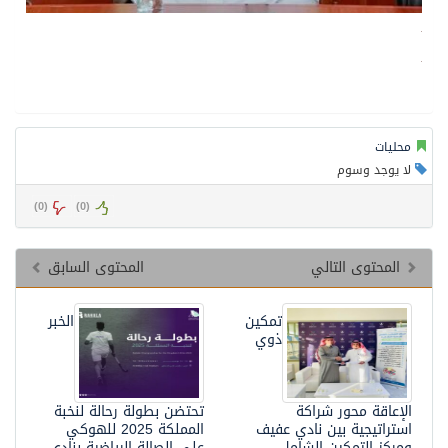
محليات
لا يوجد وسوم
)
0
(
)
0
(
المحتوى التالي
المحتوى السابق
تمكين
الخبر
ذوي
الإعاقة محور شراكة
تحتضن بطولة رحالة لنخبة
استراتيجية بين نادي عفيف
المملكة 2025 للهوكي
ومركز التمكين الشامل
على الصالة الرياضية بنادي