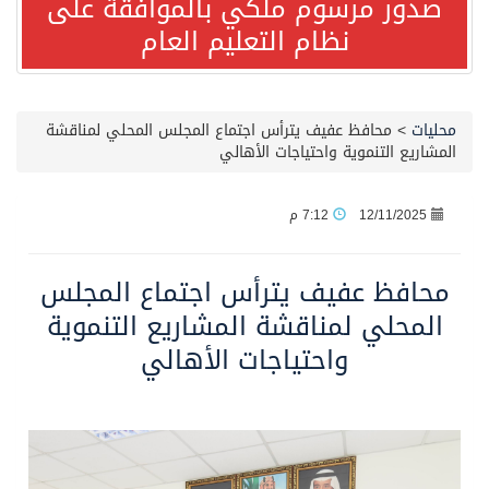
صدور مرسوم ملكي بالموافقة على
نظام التعليم العام
مصدر مسؤول بالهيئة العامة للنقل: سلامة جميع أفراد طاقم سفينة (ENCELIA) وتم اتخاذ الإجراءات اللازمة لتأمينها
وزارة الموارد البشرية والتنمية الاجتماعية تمدد مهلة تصحيح أوضاع رخص العمل حتى نهاية العام الحالي
محليات
>
محافظ عفيف يترأس اجتماع المجلس المحلي لمناقشة
المشاريع التنموية واحتياجات الأهالي
خلال 3 أيام… التجمعات الصحية تتلقى رغبات أكثر من 87% من موظفي وزارة الصحة لعروض الانتقال
12/11/2025
7:12 م
سمو ولي العهد يتلقى اتصالًا هاتفيًا من رئيس الوزراء الباكستاني
محافظ عفيف يترأس اجتماع المجلس
الهيئة العامة للأمن الغذائي تكثف جهودها للحد من الفقد والهدر الغذائي خلال موسم حج 1447هـ
المحلي لمناقشة المشاريع التنموية
واحتياجات الأهالي
محافظ عفيف يؤدي صلاة عيد الأضحى
الشيخ علي الحذيفي في خطبة عرفة: الحج فريضة تتجلى فيها مظاهر التعارف والتآلف والتعاون والتكافل بين أهل الإسلام