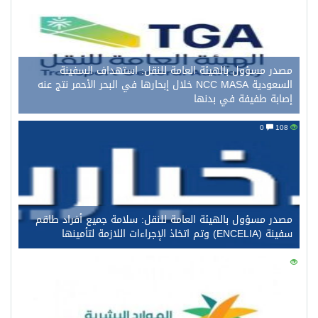
مصدر مسؤول بالهيئة العامة للنقل: استهداف السفينة
السعودية NCC MASA خلال إبحارها في البحر الأحمر نتج عنه
إصابة طفيفة في بدنها
0
108
مصدر مسؤول بالهيئة العامة للنقل: سلامة جميع أفراد طاقم
سفينة (ENCELIA) وتم اتخاذ الإجراءات اللازمة لتأمينها
0
96