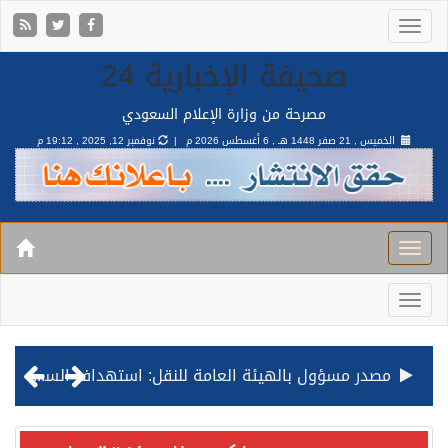
صحيفة الإخبارية 24
مصرحة من وزارة الإعلام السعودي
الخميس , 21 صفر 1448 هـ ,
6 أغسطس 2026 م |
نوفمبر 12, 2025 , 19:12 م
مصدر مسؤول بالهيئة العامة للنقل: استهداف السفينة السعودية NCC MASA خلال إبحارها في البحر الأحمر نتج عنه إصابة طفيفة في بدنها
صدور مرسوم ملكي بالموافقة على نظام التعليم العام