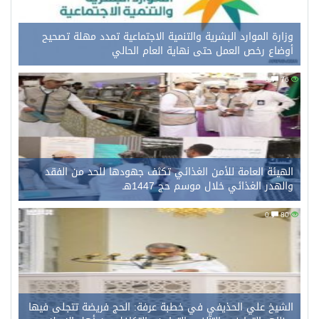
وزارة الموارد البشرية والتنمية الاجتماعية تمدد مهلة تصحيح
أوضاع رخص العمل حتى نهاية العام الحالي
0
76
الهيئة العامة للأمن الغذائي تكثف جهودها للحد من الفقد
والهدر الغذائي خلال موسم حج 1447هـ
0
80
الشيخ علي الحذيفي في خطبة عرفة: الحج فريضة تتجلى فيها