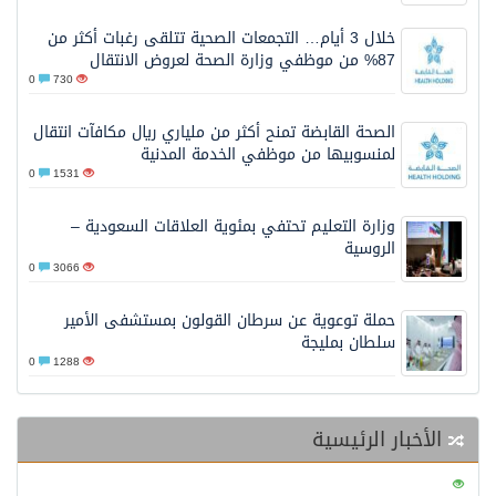
خلال 3 أيام… التجمعات الصحية تتلقى رغبات أكثر من
87% من موظفي وزارة الصحة لعروض الانتقال
0
730
الصحة القابضة تمنح أكثر من ملياري ريال مكافآت انتقال
لمنسوبيها من موظفي الخدمة المدنية
0
1531
وزارة التعليم تحتفي بمئوية العلاقات السعودية –
الروسية
0
3066
حملة توعوية عن سرطان القولون بمستشفى الأمير
سلطان بمليجة
0
1288
الأخبار الرئيسية
0
123