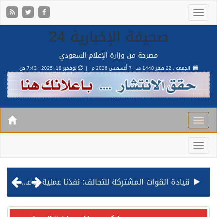
صحيفة الإخبارية 24
مصرحة من وزارة الإعلام السعودي
الجمعة , 22 صفر 1448 هـ ,
7 أغسطس 2026 م |
نوفمبر 18, 2025 , 7:43 ص
قيادة القوات المشتركة للتحالف: نفذنا عملية رد عسكري متناسبة لأهداف عسكرية مشروعة تابعة للمليشيا الحوثية الإرهابية في محافظة الحديدة
مصدر مسؤول بالهيئة العامة للنقل: استهداف السفينة السعودية NCC MASA خلال إبحارها في البحر الأحمر نتج عنه إصابة طفيفة في بدنها
صدور مرسوم ملكي بالموافقة على نظام التعليم العام