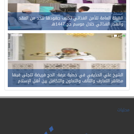
الهيئة العامة للأمن الغذائي تكثف جهودها للحد من الفقد
والهدر الغذائي خلال موسم حج 1447هـ
0
81
الشيخ علي الحذيفي في خطبة عرفة: الحج فريضة تتجلى فيها
مظاهر التعارف والتآلف والتعاون والتكافل بين أهل الإسلام
محليات