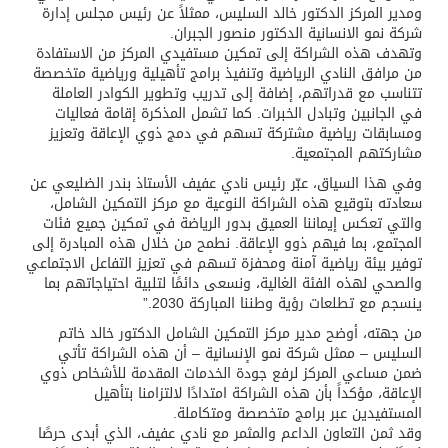
ومدير المركز الدكتور خالد السليس، ممثلاً عن رئيس مجلس إدارة
شركة نمو الانسانية الدكتور منصور الجبران.
وتهدف هذه الشراكة إلى تمكين مستفيدي المركز من الاستفادة
من مرافق النادي الرياضية وتنفيذ برامج تأهيلية ورياضية متخصصة
تتناسب مع قدراتهم، إضافة إلى تدريب وتطوير الكوادر العاملة
في الجانبين وتبادل الخبرات. كما تشمل المذكرة إقامة فعاليات
ومسابقات رياضية مشتركة تسهم في دمج ذوي الإعاقة وتعزيز
مشاركتهم المجتمعية.
وفي هذا السياق، عبّر رئيس نادي عفيف الأستاذ بندر الضليعي عن
سعادته بتوقيع هذه الشراكة النوعية مع مركز التمكين الشامل،
والتي تعكس إيماننا العميق بدور الرياضة في تمكين جميع فئات
المجتمع، بما فيهم ذوو الإعاقة. نطمح من خلال هذه المبادرة إلى
توفير بيئة رياضية آمنة ومحفزة تسهم في تعزيز التفاعل الاجتماعي
والصحي لهذه الفئة الغالية، ونسعى دائمًا لتلبية احتياجاتهم بما
ينسجم مع تطلعات رؤية وطننا المباركة 2030.”
من جهته، أوضح مدير مركز التمكين الشامل الدكتور خالد خاتم
السليس – ممثل شركة نمو الإنسانية – أن هذه الشراكة تأتي
ضمن مساعي المركز لرفع جودة الخدمات المقدمة للأشخاص ذوي
الإعاقة، مؤكداً بأن هذه الشراكة امتدادًا لالتزامنا بتأهيل
المستفيدين عبر برامج متخصصة ومتكاملة.
وقد ثمن التعاون الداعم والمثمر مع نادي عفيف، الذي أبدى حرصًا