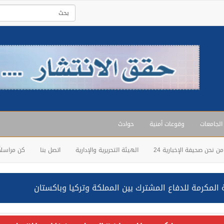
 الجامعات
وقوعات أمنية
حوادث
من نحن صحيفة الإخبارية 24
الهيئة التحريرية والإدارية
اتصل بنا
كن مراسلاً
المكرمة للدفاع المشترك بين المملكة وتركيا وباكستان
حالف: نفذنا عملية رد عسكري متناسبة لأهداف عسكرية مشروعة تابعة لل