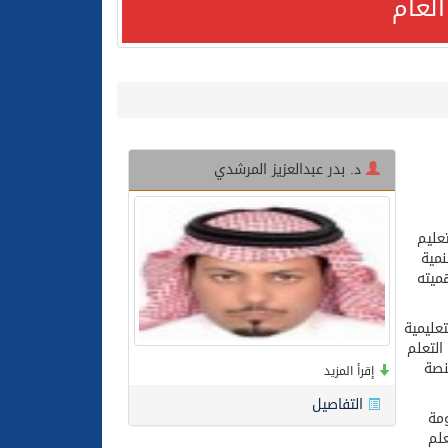
لعام
د. بدر عبدالعزيز المرشدي
لعام الحالي
عليم
نمية
ميته
عليمية
التعلم
نصة
إقرأ المزيد
التفاصيل
ومة
علم