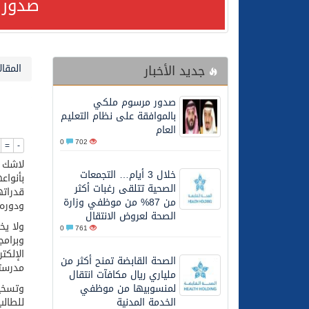
صدور 
24/07/2026
مصدر مسؤول بالهيئة العامة للنقل: استهداف السفين
جديد الأخبار
المقال
24/07/2026
صدور مرسوم ملكي بالمواف
صدور مرسوم ملكي
23/07/2026
مصدر مسؤول بالهيئة العامة للنقل: سلامة 
بالموافقة على نظام التعليم
العام
0
702
=
-
30/06/2026
وزارة الموارد البشرية وا
لاشك أ
خلال 3 أيام… التجمعات
بأنواع
الصحية تتلقى رغبات أكثر
قدراته
28/06/2026
خلال 3 أيام… التجمعات الصحية تتلقى رغبات أكثر من 87% من موظفي وزارة الصحة لعروض الانتقال
من 87% من موظفي وزارة
ودوره
الصحة لعروض الانتقال
ولا يخ
0
761
20/06/2026
سمو ولي العهد يتلقى اتصا
وبرامج
الإلكت
الصحة القابضة تمنح أكثر من
مدرست
ملياري ريال مكافآت انتقال
27/05/2026
الهيئة العامة للأمن الغذا
لمنسوبيها من موظفي
وتسخير
الخدمة المدنية
للطالب