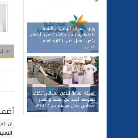
0
117
وزارة الموارد البشرية والتنمية
الاجتماعية تمدد مهلة تصحيح أوضاع
رخص العمل حتى نهاية العام
الحالي
للم
0
98
الهيئة العامة للأمن الغذائي تكثف
جهودها للحد من الفقد والهدر
الغذائي خلال موسم حج 1447هـ
أضف ت
لن يتم 
التعلي