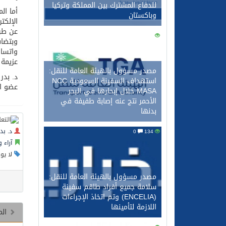
للدفاع المشترك بين المملكة وتركيا
أما ال
وباكستان
الإلكت
عن طري
0
146
وبتضاف
واتساع
عزيمة 
مصدر مسؤول بالهيئة العامة للنقل:
د. بدر
استهداف السفينة السعودية NCC
عضو ال
MASA خلال إبحارها في البحر
الأحمر نتج عنه إصابة طفيفة في
بدنها
د. بد
0
134
آراء 
لا يو
مصدر مسؤول بالهيئة العامة للنقل:
سلامة جميع أفراد طاقم سفينة
(ENCELIA) وتم اتخاذ الإجراءات
اللازمة لتأمينها
الم