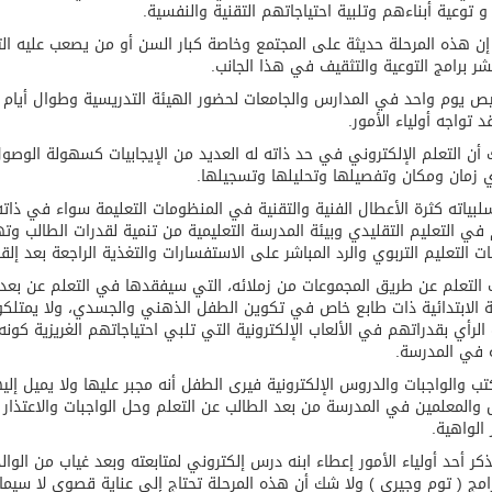
 توعية أبناءهم وتلبية احتياجاتهم التقنية والنفسية.
عيد الأضحى
ن هذه المرحلة حديثة على المجتمع وخاصة كبار السن أو من يصعب عليه الت
ر برامج التوعية والتثقيف في هذا الجانب.
 يوم واحد في المدارس والجامعات لحضور الهيئة التدريسية وطوال أيام الأ
د تواجه أولياء الأمور.
أن التعلم الإلكتروني في حد ذاته له العديد من الإيجابيات كسهولة الوصول
زمان ومكان وتفصيلها وتحليلها وتسجيلها.
بياته كثرة الأعطال الفنية والتقنية في المنظومات التعليمة سواء في ذاته أ
في التعليم التقليدي وبيئة المدرسة التعليمية من تنمية لقدرات الطالب وتهي
ت التعليم التربوي والرد المباشر على الاستفسارات والتغذية الراجعة بعد إل
التعلم عن طريق المجموعات من زملائه، التي سيفقدها في التعلم عن بعد 
ة الابتدائية ذات طابع خاص في تكوين الطفل الذهني والجسدي، ولا يمتلكو
الرأي بقدراتهم في الألعاب الإلكترونية التي تلبي احتياجاتهم الغريزية كونه
ة في المدرسة.
كتب والواجبات والدروس الإلكترونية فيرى الطفل أنه مجبر عليها ولا يميل إليه
ل والمعلمين في المدرسة من بعد الطالب عن التعلم وحل الواجبات والاعتذار
 الواهية.
كر أحد أولياء الأمور إعطاء ابنه درس إلكتروني لمتابعته وبعد غياب من الوا
امج ( توم وجيري ) ولا شك أن هذه المرحلة تحتاج إلى عناية قصوى لا سيما 