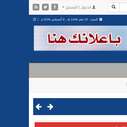
الدخول | التسجيل
السبت , 23 صفر 1448 هـ ,
8 أغسطس 2026 م |
مليشيا الحوثية الإرهابية في محافظة الحديدة