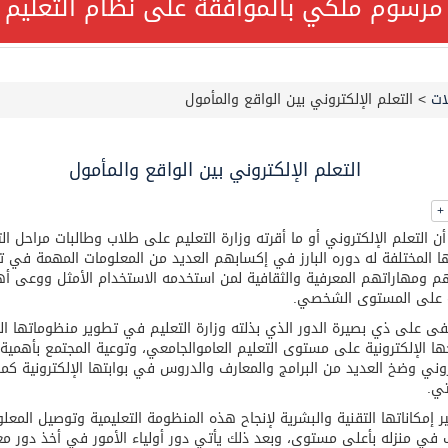
مرسوم ملكي بالموافقة على نظام التعليم ا
ة السعودية NCC MASA خلال إبحارها في البحر الأحمر نتج عنه إصابة طفيفة في بدنها
ات
>
التعلم الإلكتروني بين الواقع والمأمول
قة على نظام التعليم العام
جميع أفراد طاقم سفينة (ENCELIA) وتم اتخاذ الإجراءات اللازمة لتأمينها
التعلم الإلكتروني بين الواقع والمأمول
+
لتنمية الاجتماعية تمدد مهلة تصحيح أوضاع رخص العمل حتى نهاية ا
ن التعلم الإلكتروني أو ما أقرته وزارة التعليم على طلاب وطالبات مراحل الت
ها المختلفة له دوره البارز في إكسابهم العديد من المعلومات المهمة في ت
م ومهاراتهم المعرفية والثقافية لمن استخدمه الاستخدام الأمثل ووعى أه
 على المستوى الشخصي.
فى على ذي بصيرة الدور الذي بذلته وزارة التعليم في تطوير منظوماتها الت
لًا هاتفيًا من رئيس الوزراء الباكستاني
ها الإلكترونية على مستوى التعليم العاموالجامعي، وتوعية المجتمع بأهمية 
روني وضخ العديد من البرامج والمعارف والدروس في بوابتها الإلكترونية كم
ي.
ئي تكثف جهودها للحد من الفقد والهدر الغذائي خلال موسم حج 1447هـ
 إمكاناتها التقنية والبشرية لإنجاح هذه المنظومة التعليمية وتوصيل المعل
 في منزله بأعلى مستوى، وبعد ذلك يأتي دور أولياء الأمور في أخذ دور م