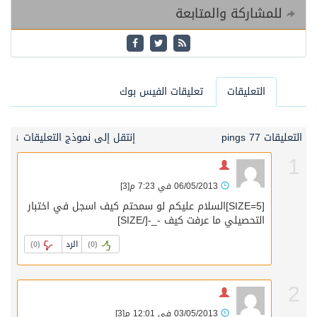
للمشاركة والمتابعة
التعليقات
تعليقات الفيس بوك
التعليقات 7
7 pings
إنتقل إلى نموذج التعليقات
↓
1
06/05/2013 في 7:23 م
[3]
[SIZE=5]السلام عليكم لو سمحتم كيف اسجل في اختبار
التحصيلي ما عرفت كيف -_-[/SIZE]
الرد
)
0
(
)
0
(
2
03/05/2013 في 12:01 م
[3]