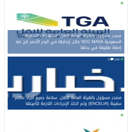
0
156
مصدر مسؤول بالهيئة العامة للنقل: استهداف السفينة
السعودية NCC MASA خلال إبحارها في البحر الأحمر نتج عنه
إصابة طفيفة في بدنها
0
146
مصدر مسؤول بالهيئة العامة للنقل: سلامة جميع أفراد طاقم
سفينة (ENCELIA) وتم اتخاذ الإجراءات اللازمة لتأمينها
0
126