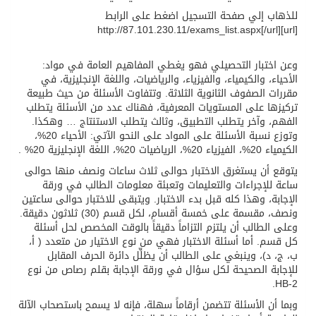
للذهاب إلي صفحة التسجيل اضغط على الرابط
[url]http://87.101.230.11/exams_list.aspx[/url]
وعن اختبار التحصيلي فهو يغطي المفاهيم العامة في مواد:
الأحياء، والكيمياء، والفيزياء، والرياضيات، واللغة الإنجليزية، في
مقررات الصفوف الثانوية الثلاثة. وتتفاوت الأسئلة من حيث طبيعة
تركيزها على المستويات المعرفية، فهناك عدد من الأسئلة يتطلب
الفهم، وآخر يتطلب التطبيق، وثالث يتطلب الاستنتاج … وهكذا.
وتوزع نسبة الأسئلة على المواد على النحو الآتي: الأحياء 20%،
الكيمياء 20%، الفيزياء 20%، الرياضيات 20%، اللغة الإنجليزية 20% .
يتوقع أن يستغرق الاختبار حوالى ثلاث ساعات ونصف منها حوالى
ساعة للإجراءات والتعليمات وتعبئة معلومات الطالب في ورقة
الإجابة، وهذا كله قبل بدء الاختبار. ويتبقى للاختبار حوالى ساعتين
ونصف، مقسمة على خمسة أقسام، لكل قسم (30) ثلاثون دقيقة.
وعلى الطالب أن يلتزم التزاماً دقيقاً بالوقت المخصص لحل أسئلة
كل قسم. أما أسئلة الاختبار فهي من نوع الاختيار من متعدد ( أ،
ب، ج، د)، وينبغي على الطالب أن يظلِّل دائرة الحرف المقابل
للإجابة الصحيحة لكل سؤال في ورقة الإجابة بقلم رصاص من نوع
HB-2.
وبما أن الأسئلة تتضمن أرقاماً سهلة، فإنه لا يسمح باستصحاب الآلة