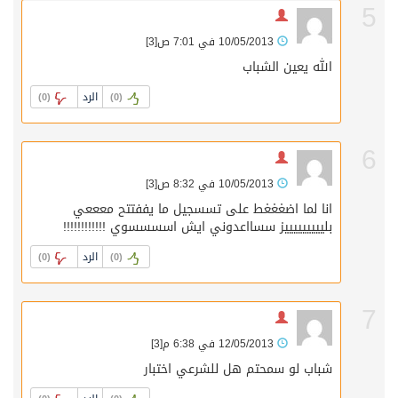
5
10/05/2013 في 7:01 ص
[3]
الله يعين الشباب
الرد
)
0
(
)
0
(
6
10/05/2013 في 8:32 ص
[3]
انا لما اضغغغط على تسسجيل ما يففتتح معععي
بليييييييييز سسااعدوني ايش اسسسسوي !!!!!!!!!!!!
الرد
)
0
(
)
0
(
7
12/05/2013 في 6:38 م
[3]
شباب لو سمحتم هل للشرعي اختبار