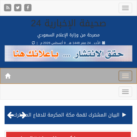
صحيفة الإخبارية 24
مصرحة من وزارة الإعلام السعودي
الأحد , 24 صفر 1448 هـ ,
9 أغسطس 2026 م |
البيان المشترك لقمة مكة المكرمة للدفاع المشترك بين المملكة وتركيا وباكستان
قيادة القوات المشتركة للتحالف: نفذنا عملية رد عسكري متناسبة لأهداف عسكرية مشروعة تابعة للمليشيا الحوثية الإرهابية في محافظة الحديدة