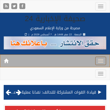
صحيفة الإخبارية 24
مصرحة من وزارة الإعلام السعودي
الجمعة , 22 صفر 1448 هـ ,
7 أغسطس 2026 م |
قيادة القوات المشتركة للتحالف: نفذنا عملية رد عسكري متناسبة لأهداف عسكرية مشروعة تابعة للمليشيا الحوثية الإرهابية في محافظة الحديدة
مصدر مسؤول بالهيئة العامة للنقل: استهداف السفينة السعودية NCC MASA خلال إبحارها في البحر الأحمر نتج عنه إصابة طفيفة في بدنها