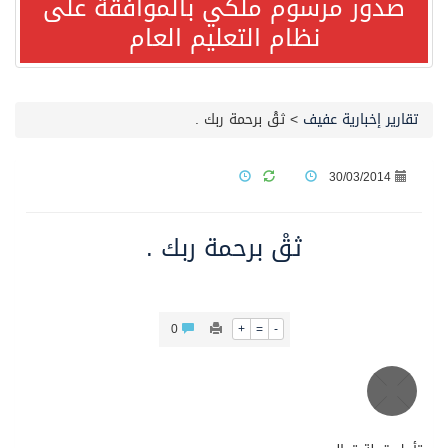
صدور مرسوم ملكي بالموافقة على
نظام التعليم العام
صدور مرسوم ملكي بالموافقة على نظام التعليم العام
مصدر مسؤول بالهيئة العامة للنقل: سلامة جميع أفراد طاقم سفينة (ENCELIA) وتم اتخاذ الإجراءات اللازمة لتأمينها
تقارير إخبارية عفيف
>
ثقْ برحمة ربك .
وزارة الموارد البشرية والتنمية الاجتماعية تمدد مهلة تصحيح أوضاع رخص العمل حتى نهاية العام الحالي
30/03/2014
خلال 3 أيام… التجمعات الصحية تتلقى رغبات أكثر من 87% من موظفي وزارة الصحة لعروض الانتقال
ثقْ برحمة ربك .
سمو ولي العهد يتلقى اتصالًا هاتفيًا من رئيس الوزراء الباكستاني
0
+
=
-
الهيئة العامة للأمن الغذائي تكثف جهودها للحد من الفقد والهدر الغذائي خلال موسم حج 1447هـ
محافظ عفيف يؤدي صلاة عيد الأضحى