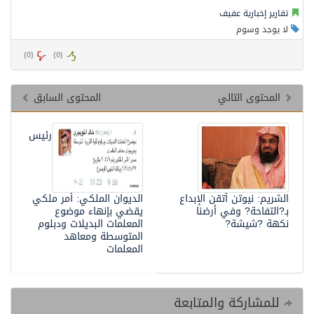
تقارير إخبارية عفيف
لا يوجد وسوم
)
0
(
)
0
(
المحتوى التالي
المحتوى السابق
رئيس
الشريم: نيوتن أتقن الإبداع
الديوان الملكي: أمر ملكي
بـ?التفاحة? وفي أرضنا
يقضي بإنهاء موضوع
نكهة ?شيشة?
المعلمات البديلات ودبلوم
المتوسطة ومعاهد
المعلمات
للمشاركة والمتابعة