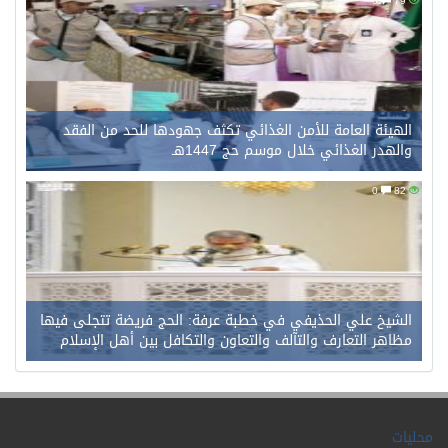
0
79
الهيئة العامة للأمن الغذائي تكثف جهودها للحد من الفقد
والهدر الغذائي خلال موسم حج 1447هـ
0
82
الشيخ علي الحذيفي في خطبة عرفة: الحج فريضة تتجلى فيها
مظاهر التعارف والتآلف والتعاون والتكافل بين أهل الإسلام
محليات