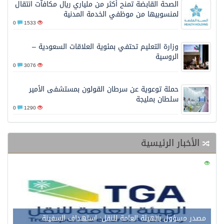
الصحة القابضة تمنح أكثر من ملياري ريال مكافآت انتقال
لمنسوبيها من موظفي الخدمة المدنية
0
1533
وزارة التعليم تحتفي بمئوية العلاقات السعودية –
الروسية
0
3076
حملة توعوية عن سرطان القولون بمستشفى الأمير
سلطان بمليجة
0
1290
الأخبار الرئيسية
0
127
مصدر مسؤول بالهيئة العامة للنقل: استهداف السفينة