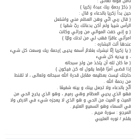
تأمل قولة تعالى :
الشيخ علي الحذيفي في خطبة عرفة: الحج فريضة تتجلى فيها مظاهر التعارف والتآلف والتعاون والتكافل بين أهل الإسلام
{ ذِكرْ رحمةِ ربكَ عبدهُ زكريا }
حين بدأ زكريا بالدعاء و قال :
{ قال ربي انّي وهن العظم مني واشتعل
الرأس شيبا ولم أكن بدعائك ربِّ شقيا }
{ و إني خفت الموالي من ورائي وكانت
امرأتي عاقرًا فهب لي من لدنك وليّا }
عندها أتت البشاره :
{ يا زكريا إنّا نبشرك بغلامٌ أسمه يحيى }رحمة ربك وسعت كل شيء
، و بيديه كل شيء
{ ما كان لله أن يتخذ من ولدٍ سبحانه
إذا قضى أمرًا فإنما يقول له كن فيكون }
حاجتك ليست بعظيمه مقابل قدرة الله سبحانه وتعالى ، لا تقنط
من رحمة الله .
ألّح بالدعاء ولا تجعل بينك و بينه شفيعًا .
فهو الذي يحيي العظام وهي رميم ، وهو الذي يخرج الحي من
الميت و الميت من الحي و هو الذي لا يعجزه شيء في الارض ولا
في السماء وهو السميع العليم .
المرجع : سورة مريم .
بقلم / نوره العتيبي