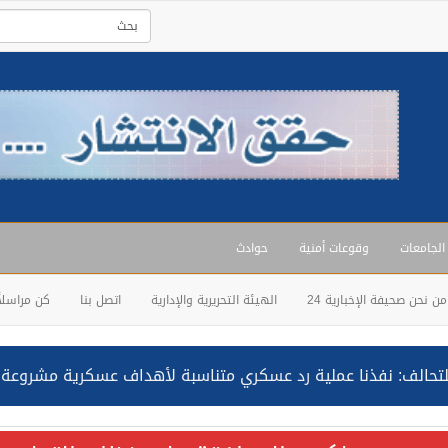
 الجامعات
وقوعات أمنية
حوادث
من نحن صحيفة الإخبارية 24
الهيئة التحريرية والإدارية
اتصل بنا
كن مراسلاً
حالف: نفذنا عملية رد عسكري متناسبة لأهداف عسكرية مشروعة تابعة لل
ة السعودية NCC MASA خلال إبحارها في البحر الأحمر نتج عنه إصابة طفيفة في بدنها