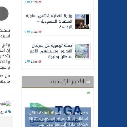
0
1526
26/05/2026
الشيخ علي الحذيفي في خط
وزارة التعليم تحتفي بمئوية
العلاقات السعودية –
الروسية
تمكنت 
0
3044
اسرته 
وفي ال
حملة توعوية عن سرطان
إن اقت
القولون بمستشفى الأمير
يتحصن 
سلطان بمليجة
وقالت 
0
1286
والقبض
من جهت
الأخبار الرئيسية
مابذله
0
113
لا يو
مصدر مسؤول بالهيئة العامة للنقل:
استهداف السفينة السعودية NCC
MASA خلال إبحارها في البحر