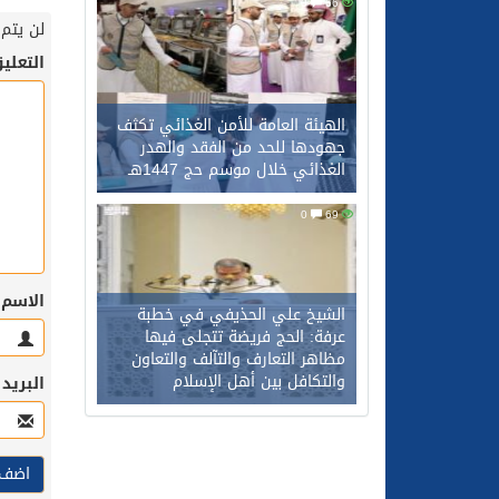
0
66
لن يتم 
التعلي
الهيئة العامة للأمن الغذائي تكثف
جهودها للحد من الفقد والهدر
الغذائي خلال موسم حج 1447هـ
0
69
الاسم
الشيخ علي الحذيفي في خطبة
عرفة: الحج فريضة تتجلى فيها
مظاهر التعارف والتآلف والتعاون
والتكافل بين أهل الإسلام
البريد