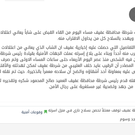
بة عرفة: الحج فريضة تتجلى فيها مظاهر التعارف والتآلف والتعا
شرطة محافظة عفيف مساء اليوم من القاء القبض على شاباً يعاني اعتلال
ويهدد بالسلاح كل من يحاول الاقتراب منه.
تفاصيل التي حصلت عليه إخبارية عفيف ان الشاب الذي يعاني من اعتلالات 
رب منه أحداً وبناء على بلاغ إسرته عملت الجهات الأمنية بقيادة رئيس شرط
فيه الشخص منذ عصر اليوم الأربعاء حتى ساعات المساء الاولى وتم صرف 
المصادر أن الرقيب عايد خلف العتيبي من شرطة عفيف تمكن تهدئته والأقت
 عليه بمعاونة أحد أشقاؤه واتضح أن سلاحه معمراً بالذخيرة. حيث تم نقله ل
ه قدم رئيس شرطة محافظة عفيف العميد صالح المحمود شكره وتقديره لرجل
 من جهد وتضحية غير مستغربة على رجال الأمن.
وقوعات أمنية
جد وسوم