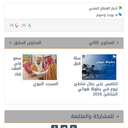
أخبار القطاع الصحي
لا يوجد وسوم
)
0
(
)
0
(
المحتوى التالي
المحتوى السابق
ستة
سمو
فرق
ولي
العهد
يزور
تتنافس على رمال شاطئ
المسجد النبوي
نيوم في بطولة هوكي
الشاطئ 2026
للمشاركة والمتابعة