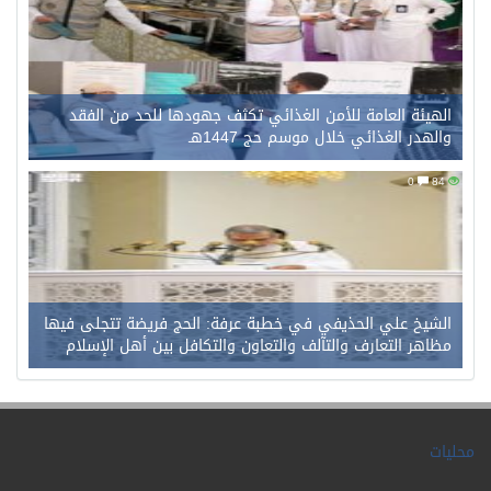
الهيئة العامة للأمن الغذائي تكثف جهودها للحد من الفقد
والهدر الغذائي خلال موسم حج 1447هـ
0
84
الشيخ علي الحذيفي في خطبة عرفة: الحج فريضة تتجلى فيها
مظاهر التعارف والتآلف والتعاون والتكافل بين أهل الإسلام
محليات