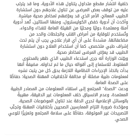
خلفية انتشار مقطع متداول يتناول هذه الأدوية، وما قد يترتب
عليه من توقف بعض المرضى عن تناول علاجهم دون استشارة
الطبيب المعالج، الأمر الذي قد يعرّضهم لمخاطر صحية مباشرة.
وأكدت أن أدوية خفض الكوليسترول، ومنها الستاتين، تُعد أدوية
آمنة ومعتمدة دوليًا ومحليًا من الهيئة العامة للغذاء والدواء،
وتُستخدم للوقاية من أمراض القلب والجلطات والحد من
مضاعفاتها، مشددةً على أن أي قرار علاجي يجب أن يتم تحت
إشراف طبي متخصص، كما أن استخدام العلاج دون استشارة
الطبيب قد يعرّض المرضى لمخاطر صحية.
وبيّنت الوزارة أنه جرى استدعاء الطبيب الذي ظهر بالمحتوى
المغلوط، للاستماع إلى أقواله حيال ما تم تداوله، مضيفةً أنها
بدأت باتخاذ الإجراءات النظامية اللازمة بحق كل من يثبت نشره
لمعلومات طبية مضللة أو مخالفة لأخلاقيات المهنة الصحية؛ حفاظًا
على الصحة العامة.
ودعت “الصحة” المجتمع إلى استقاء المعلومات من المصادر الطبية
المعتمدة، وعدم الانسياق خلف المعلومات غير الدقيقة، مهيبةً
بالوسائل الإعلامية تحري الدقة عند تناول الموضوعات الصحية،
ومؤكدة ضرورة التزام الممارسين الصحيين بأخلاقيات المهنة وتجنّب
التصريحات غير الموثوقة، حفاظًا على سلامة المجتمع وتعزيزًا للوعي
الصحي.