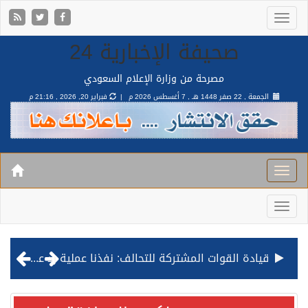
صحيفة الإخبارية 24
مصرحة من وزارة الإعلام السعودي
الجمعة , 22 صفر 1448 هـ ,
7 أغسطس 2026 م |
فبراير 20, 2026 , 21:16 م
قيادة القوات المشتركة للتحالف: نفذنا عملية رد عسكري متناسبة لأهداف عسكرية مشروعة تابعة للمليشيا الحوثية الإرهابية في محافظة الحديدة
مصدر مسؤول بالهيئة العامة للنقل: استهداف السفينة السعودية NCC MASA خلال إبحارها في البحر الأحمر نتج عنه إصابة طفيفة في بدنها