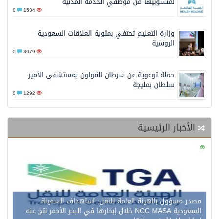
لمنسوبيها من موظفي الخدمة المدنية
0
1534
وزارة التعليم تحتفي بمئوية العلاقات السعودية –
الروسية
0
3079
حملة توعوية عن سرطان القولون بمستشفى الأمير
سلطان بمليجة
0
1292
الأخبار الرئيسية
0
130
مصدر مسؤول بالهيئة العامة للنقل: استهداف السفينة
السعودية NCC MASA خلال إبحارها في البحر الأحمر نتج عنه