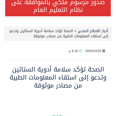
صدور مرسوم ملكي بالموافقة على
نظام التعليم العام
صدور مرسوم ملكي بالموافقة على نظام التعليم العام
مصدر مسؤول بالهيئة العامة للنقل: سلامة جميع أفراد طاقم سفينة (ENCELIA) وتم اتخاذ الإجراءات اللازمة لتأمينها
أخبار القطاع الصحي
>
الصحة تؤكد سلامة أدوية الستاتين وتدعو
إلى استقاء المعلومات الطبية من مصادر موثوقة
وزارة الموارد البشرية والتنمية الاجتماعية تمدد مهلة تصحيح أوضاع رخص العمل حتى نهاية العام الحالي
20/02/2026
9:16 م
خلال 3 أيام… التجمعات الصحية تتلقى رغبات أكثر من 87% من موظفي وزارة الصحة لعروض الانتقال
الصحة تؤكد سلامة أدوية الستاتين
سمو ولي العهد يتلقى اتصالًا هاتفيًا من رئيس الوزراء الباكستاني
وتدعو إلى استقاء المعلومات الطبية
من مصادر موثوقة
الهيئة العامة للأمن الغذائي تكثف جهودها للحد من الفقد والهدر الغذائي خلال موسم حج 1447هـ
محافظ عفيف يؤدي صلاة عيد الأضحى