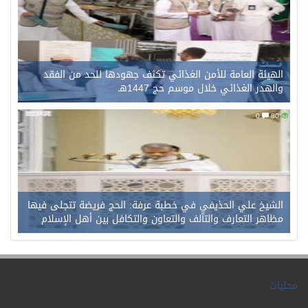
الهيئة العامة للأمن الغذائي تكثف جهودها للحد من الفقد
والهدر الغذائي خلال موسم حج 1447هـ
0
80
الشيخ علي الحذيفي في خطبة عرفة: الحج فريضة تتجلى فيها
مظاهر التعارف والتآلف والتعاون والتكافل بين أهل الإسلام
محليات