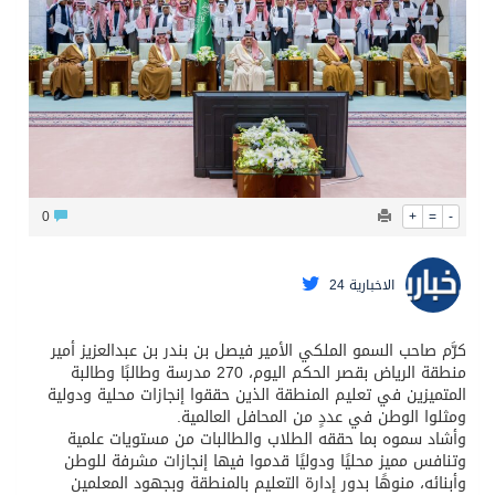
قيادة القوات المشتركة للتحالف: نفذنا عملية رد عسكري متناسبة لأهداف عسكرية مشروعة تابعة للمليشيا الحوثية الإرهابية في محافظة الحديدة
0
+
=
-
الاخبارية 24
كرَّم صاحب السمو الملكي الأمير فيصل بن بندر بن عبدالعزيز أمير
منطقة الرياض بقصر الحكم اليوم، 270 مدرسة وطالبًا وطالبة
المتميزين في تعليم المنطقة الذين حققوا إنجازات محلية ودولية
ومثلوا الوطن في عددٍ من المحافل العالمية.
وأشاد سموه بما حققه الطلاب والطالبات من مستويات علمية
وتنافس مميز محليًا ودوليًا قدموا فيها إنجازات مشرفة للوطن
وأبنائه، منوهًا بدور إدارة التعليم بالمنطقة وبجهود المعلمين