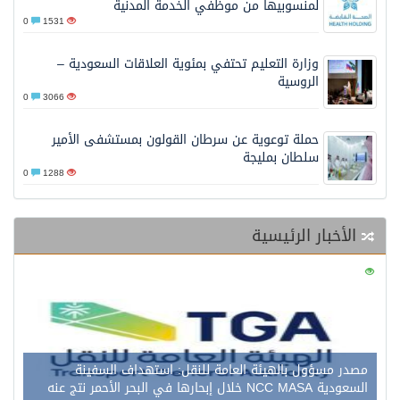
لمنسوبيها من موظفي الخدمة المدنية
0
1531
وزارة التعليم تحتفي بمئوية العلاقات السعودية –
الروسية
0
3066
حملة توعوية عن سرطان القولون بمستشفى الأمير
سلطان بمليجة
0
1288
الأخبار الرئيسية
0
123
مصدر مسؤول بالهيئة العامة للنقل: استهداف السفينة
السعودية NCC MASA خلال إبحارها في البحر الأحمر نتج عنه