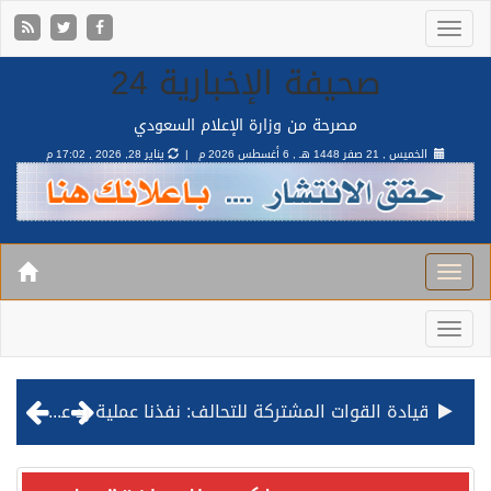
صحيفة الإخبارية 24
مصرحة من وزارة الإعلام السعودي
الخميس , 21 صفر 1448 هـ ,
6 أغسطس 2026 م |
يناير 28, 2026 , 17:02 م
مصدر مسؤول بالهيئة العامة للنقل: استهداف السفينة السعودية NCC MASA خلال إبحارها في البحر الأحمر نتج عنه إصابة طفيفة في بدنها
صدور مرسوم ملكي بالموافقة على نظام التعليم العام