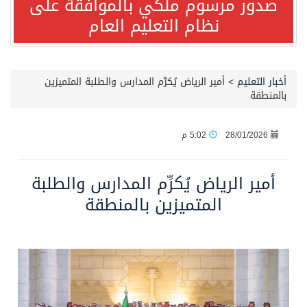
صدور مرسوم ملكي بالموافقة على
نظام التعليم العام
مصدر مسؤول بالهيئة العامة للنقل: سلامة جميع أفراد طاقم سفينة (ENCELIA) وتم اتخاذ الإجراءات اللازمة لتأمينها
وزارة الموارد البشرية والتنمية الاجتماعية تمدد مهلة تصحيح أوضاع رخص العمل حتى نهاية العام الحالي
أخبار التعليم
>
أمير الرياض يُكرِّم المدارس والطلبة المتميزين
بالمنطقة
خلال 3 أيام… التجمعات الصحية تتلقى رغبات أكثر من 87% من موظفي وزارة الصحة لعروض الانتقال
28/01/2026
5:02 م
سمو ولي العهد يتلقى اتصالًا هاتفيًا من رئيس الوزراء الباكستاني
أمير الرياض يُكرِّم المدارس والطلبة
الهيئة العامة للأمن الغذائي تكثف جهودها للحد من الفقد والهدر الغذائي خلال موسم حج 1447هـ
المتميزين بالمنطقة
محافظ عفيف يؤدي صلاة عيد الأضحى
الشيخ علي الحذيفي في خطبة عرفة: الحج فريضة تتجلى فيها مظاهر التعارف والتآلف والتعاون والتكافل بين أهل الإسلام