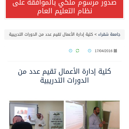
صدور مرسوم ملكي بالموافقة على
نظام التعليم العام
مصدر مسؤول بالهيئة العامة للنقل: استهداف السفينة السعودية NCC MASA خلال إبحارها في البحر الأحمر نتج عنه إصابة طفيفة في بدنها
صدور مرسوم ملكي بالموافقة على نظام التعليم العام
جامعة شقراء
>
كلية إدارة الأعمال تقيم عدد من الدورات التدريبية
مصدر مسؤول بالهيئة العامة للنقل: سلامة جميع أفراد طاقم سفينة (ENCELIA) وتم اتخاذ الإجراءات اللازمة لتأمينها
17/04/2016
وزارة الموارد البشرية والتنمية الاجتماعية تمدد مهلة تصحيح أوضاع رخص العمل حتى نهاية العام الحالي
كلية إدارة الأعمال تقيم عدد من
الدورات التدريبية
خلال 3 أيام… التجمعات الصحية تتلقى رغبات أكثر من 87% من موظفي وزارة الصحة لعروض الانتقال
سمو ولي العهد يتلقى اتصالًا هاتفيًا من رئيس الوزراء الباكستاني
الهيئة العامة للأمن الغذائي تكثف جهودها للحد من الفقد والهدر الغذائي خلال موسم حج 1447هـ