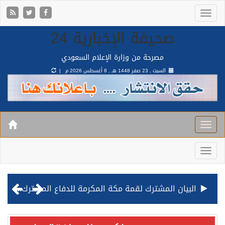
صحيفة الإخبارية 24
مصرحة من وزارة الإعلام السعودي
السبت , 23 صفر 1448 هـ ,
8 أغسطس 2026 م |
البيان المشترك لقمة مكة المكرمة للدفاع المشترك بين المملكة وتركيا وباكستان
قيادة القوات المشتركة للتحالف: نفذنا عملية رد عسكري متناسبة لأهداف عسكرية مشروعة تابعة للمليشيا الحوثية الإرهابية في محافظة الحديدة