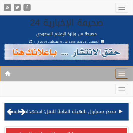
صحيفة الإخبارية 24
مصرحة من وزارة الإعلام السعودي
الخميس , 21 صفر 1448 هـ ,
6 أغسطس 2026 م |
مصدر مسؤول بالهيئة العامة للنقل: استهداف السفينة السعودية NCC MASA خلال إبحارها في البحر الأحمر نتج عنه إصابة طفيفة في بدنها
صدور مرسوم ملكي بالموافقة على نظام التعليم العام