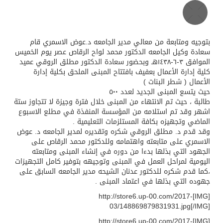
قيادة القوات المشتركة للتحالف: نفذنا عملية رد عسكري متناسبة لأهداف عسكرية مشروعة تابعة للمليشيا الحوثية الإرهابية في محافظة الحديدة
بتوجيه ومتابعة من معالي مدير الجامعه د.عوض الاسمري قام
سعادة وكيل الجامعه الدكتور محمد لواح الرقاص عصر يوم الخميس
الموافق ٣-٦-١٤٣٨هـ وبحضور سعادة الدكتور مطلق الروقي عميد
كلية إدارة الأعمال بعفيف بافتتاح المبنى الملحق بكلية إدارة
الأعمال ( شطر البنات )
حيث يتسع المبنى الجديد لعدد ٥٠٠
طالبة ، حيث تم الانتهاء من المبنى خلال فترة وجيزة لا تتجاوز ستة
اشهر وقد تم استلامه من المؤسسة المنفذة في مطلع الاسبوع
الماضي وتجهيزه بكافة المستلزمات التعليمية .
وقد قدم د. مطلق الروقي شكره وتقديره لمدير الجامعه د. عوض
الاسمري على متابعته واهتمامه وللدكتور محمد الرقاص على
الجهود التي بذلها بدءا من دوره في إنشاء المبنى ومتابعته
اليومية لمراحل العمل في المبنى وتوجيهه بتوفير كامل التجهيزات
،كما قدم شكره للدكتور عدنان الشيحه مدير الجامعه السابق على
جهوده التي بذلها في اعتماد المبنى .
[IMG]http://store6.up-00.com/2017-
03/148869879831931.jpg[/IMG]
[IMG]http://store6.up-00.com/2017-