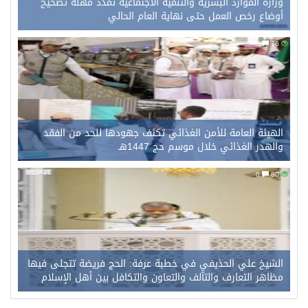
وزارة الموارد البشرية والتنمية الاجتماعية تمدد مهلة تصحيح
أوضاع رخص العمل حتى نهاية العام الحالي
0
76
الهيئة العامة للأمن الغذائي تكثف جهودها للحد من الفقد
والهدر الغذائي خلال موسم حج 1447هـ
0
80
الشيخ علي الحذيفي في خطبة عرفة: الحج فريضة تتجلى فيها
مظاهر التعارف والتآلف والتعاون والتكافل بين أهل الإسلام