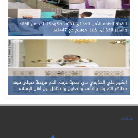
الهيئة العامة للأمن الغذائي تكثف جهودها للحد من الفقد
والهدر الغذائي خلال موسم حج 1447هـ
0
82
الشيخ علي الحذيفي في خطبة عرفة: الحج فريضة تتجلى فيها
مظاهر التعارف والتآلف والتعاون والتكافل بين أهل الإسلام
محليات