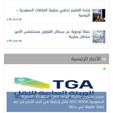
وزارة التعليم تحتفي بمئوية العلاقات السعودية –
الروسية
0
3076
حملة توعوية عن سرطان القولون بمستشفى الأمير
سلطان بمليجة
0
1290
الأخبار الرئيسية
0
127
مصدر مسؤول بالهيئة العامة للنقل: استهداف السفينة
السعودية NCC MASA خلال إبحارها في البحر الأحمر نتج عنه
إصابة طفيفة في بدنها