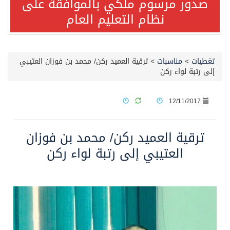
صدور مرسوم ملكي بالموافقة على
نظام التعليم العام
صدور مرسوم ملكي بالموافقة على نظام التعليم العام
مصدر مسؤول بالهيئة العامة للنقل: سلامة جميع أفراد طاقم سفينة (ENCELIA) وتم اتخاذ الإجراءات اللازمة لتأمينها
تغطيات
>
مناسبات
>
ترقية العميد ركن/ محمد بن فوزان العتيبي
إلى رتبة لواء ركن
وزارة الموارد البشرية والتنمية الاجتماعية تمدد مهلة تصحيح أوضاع رخص العمل حتى نهاية العام الحالي
12/11/2017
خلال 3 أيام… التجمعات الصحية تتلقى رغبات أكثر من 87% من موظفي وزارة الصحة لعروض الانتقال
ترقية العميد ركن/ محمد بن فوزان
سمو ولي العهد يتلقى اتصالًا هاتفيًا من رئيس الوزراء الباكستاني
العتيبي إلى رتبة لواء ركن
الهيئة العامة للأمن الغذائي تكثف جهودها للحد من الفقد والهدر الغذائي خلال موسم حج 1447هـ
محافظ عفيف يؤدي صلاة عيد الأضحى