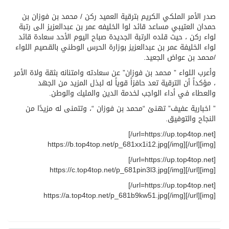
صدر الأمر الملكي الكريم بترقية العميد ركن / محمد بن فوزان بن
حمدان العتيبي مساعد قائد لوا الخليفه عمر بن عبدالعزيز الى رتبة
لواء ركن ، حيث قلده الرتبة الجديدة صباح اليوم الأحد سعادة قائد
لواء الخليفة عمر بن عبدالعزيز بوزارة الحرس الوطني بالقصيم اللواء
/محمد بن عواض الجعيد.
وأعرب اللواء ” محمد بن فوزان” عن سعادته وامتنانه بثقة ولاة الأمر
، مؤكداً أن الترقية تعد حافزاً قوياً له لبذل المزيد من الجهد
والعطاء في أداء الواجب لخدمة الدين والمليك والوطن.
” اخبارية عفيف” تهنئ “محمد بن فوزان “، وتتمنى له مزيدًا من
النجاح والتوفيق.
[url=https://up.top4top.net/]
[img]https://b.top4top.net/p_681xx1i12.jpg[/img][/url]
[url=https://up.top4top.net/]
[img]https://c.top4top.net/p_681pin3l3.jpg[/img][/url]
[url=https://up.top4top.net/]
[img]https://a.top4top.net/p_681b9kw51.jpg[/img][/url]