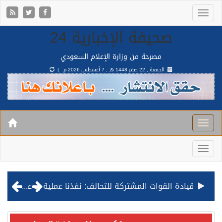
صحيفة الإخبارية 24
مصرحة من وزارة الإعلام السعودي
الجمعة , 22 صفر 1448 هـ ,
7 أغسطس 2026 م |
قيادة القوات المشتركة للتحالف: نفذنا عملية رد عسكري متناسبة لأهداف عسكرية مشروعة تابعة للمليشيا الحوثية الإرهابية في محافظة الحديدة
مصدر مسؤول بالهيئة العامة للنقل: استهداف السفينة السعودية NCC MASA خلال إبحارها في البحر الأحمر نتج عنه إصابة طفيفة في بدنها