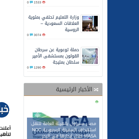
0
1533
26/05/2026
الشيخ علي الحذيفي في خط
وزارة التعليم تحتفي بمئوية
العلاقات السعودية –
الروسية
0
3074
حملة توعوية عن سرطان
القولون بمستشفى الأمير
سلطان بمليجة
0
1290
الأخبار الرئيسية
0
127
مصدر مسؤول بالهيئة العامة للنقل:
أعلنت
استهداف السفينة السعودية NCC
لتأهي
MASA خلال إبحارها في البحر