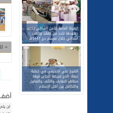
0
79
الهيئة العامة للأمن الغذائي تكثف
جهودها للحد من الفقد والهدر
الغذائي خلال موسم حج 1447هـ
للم
0
82
الشيخ علي الحذيفي في خطبة
عرفة: الحج فريضة تتجلى فيها
مظاهر التعارف والتآلف والتعاون
والتكافل بين أهل الإسلام
أضف ت
لن يتم 