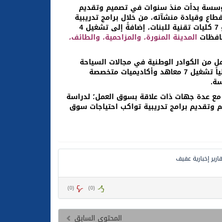
مؤسسة بدأت منذ سنوات في تصميم وتقديم
طاع وقيادة منشآته، من خلال برامج تدريبية
متنوعة في مجالات السياحة والضيافة، وذلك في 4 كليات تقنية للبنين، و 7 كليات تقنية للبنات، إضافةً إلى تشغيل 4
حافظات
المدينة المنورة، والمزاحمية، والطائف،
من الكوادر الوطنية في مجالات السياحة
والفندقة والضيافة، بالتعاون مع شركائها من قطاع الأعمال، حيث يتم حالياً تشغيل 7 معاهد وأكاديميات متخصصة
سة.
مع عدة جهات ذات علاقة بسوق العمل؛ لدراسة
 وتقديم برامج تدريبية تواكب احتياجات سوق
قارير إخبارية عفيف
)
0
(
)
0
(
المحتوى السابق