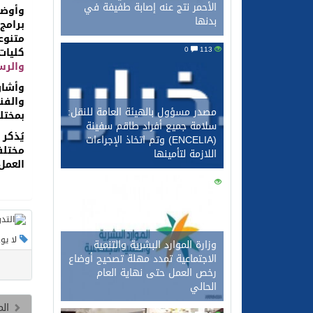
الأحمر نتج عنه إصابة طفيفة في
وأوضح
بدنها
برامج
0
113
كليات
والر
وأشا
مصدر مسؤول بالهيئة العامة للنقل:
بمختل
سلامة جميع أفراد طاقم سفينة
يُذكر
(ENCELIA) وتم اتخاذ الإجراءات
مختلف
اللازمة لتأمينها
العمل
0
99
لا يو
وزارة الموارد البشرية والتنمية
الاجتماعية تمدد مهلة تصحيح أوضاع
رخص العمل حتى نهاية العام
الحالي
الم