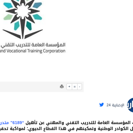
بة عرفة: الحج فريضة تتجلى فيها مظاهر التعارف والتآلف والتعا
+
=
-
الإخبارية 24
 المؤسسة العامة للتدريب التقني والمهني عن تأهيل
“6189” متدربًا ومتدربة
ل الكوادر الوطنية وتمكينهم في هذا القطاع الحيوي؛ لمواكبة تحقيق أ