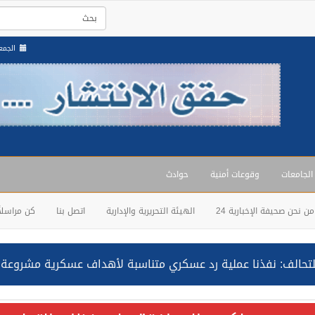
الجمعة , 22 صفر
 الجامعات
وقوعات أمنية
حوادث
من نحن صحيفة الإخبارية 24
الهيئة التحريرية والإدارية
اتصل بنا
كن مراسلاً
حالف: نفذنا عملية رد عسكري متناسبة لأهداف عسكرية مشروعة تابعة لل
ة السعودية NCC MASA خلال إبحارها في البحر الأحمر نتج عنه إصابة طفيفة في بدنها